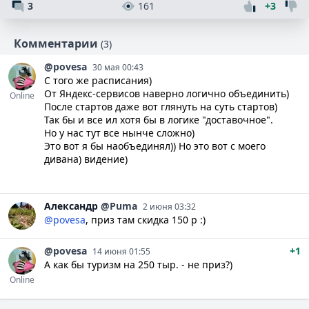
3
161
+3
Комментарии
(3)
@povesa
30 мая 00:43
С того же расписания)
От Яндекс-сервисов наверно логично объединить)
Online
После стартов даже вот глянуть на суть стартов)
Так бы и все ил хотя бы в логике "доставочное".
Но у нас тут все нынче сложно)
Это вот я бы наобъединял)) Но это вот с моего
дивана) видение)
Александр
@Puma
2 июня 03:32
@povesa
, приз там скидка 150 р :)
@povesa
+1
14 июня 01:55
А как бы туризм на 250 тыр. - не приз?)
Online