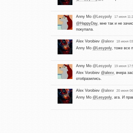
Anny Mo
@Lesypoly
17 июня 11:
@HappyDay
, мне так и не зач
покупала.
Alex Vorobiev
@alexv
18 июня 03
Anny Mo
@Lesypoly
, тоже все 
Anny Mo
@Lesypoly
19 июня 17:
Alex Vorobiev
@alexv
, вчера з
отобразились.
Alex Vorobiev
@alexv
20 июня 06
Anny Mo
@Lesypoly
, ага. И пр