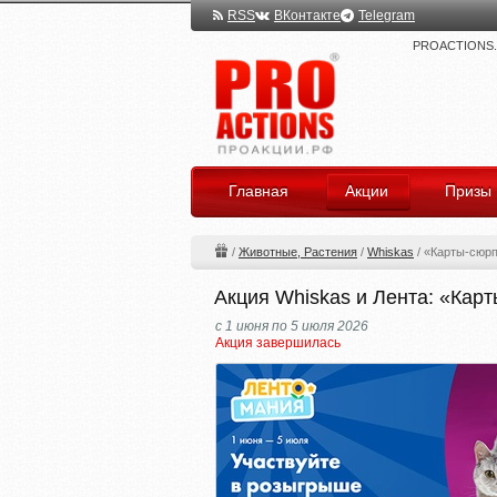
RSS
ВКонтакте
Telegram
PROACTIONS.ru
Главная
Акции
Призы
/
Животные, Растения
/
Whiskas
/
«Карты-сюрп
Акция Whiskas и Лента: «Кар
с 1 июня по 5 июля 2026
Акция завершилась