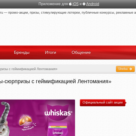
Приложение для
iOS
и
Android
 — промо-акции, призы, стимулирующие лотереи, публичные конкурсы, рекламные ак
Бренды
Итоги
Общение
Sheba
ризы с геймификацией Лентомания»
ты-сюрпризы с геймификацией Лентомания»
Официальный сайт акции