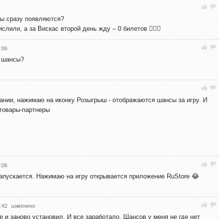
сы сразу появляются?
лили, а за Вискас второй день жду – 0 билетов 🤷🏼‍♀️
:06
е шансы?
мании, нажимаю на иконку Розыгрыш - отображаются шансы за игру. И
 товары-партнеры
:06
 запускается. Нажимаю на игру открывается приложение RuStore 😂
:42
изменено
 и заново установил. И все заработало. Шансов у меня не где нет