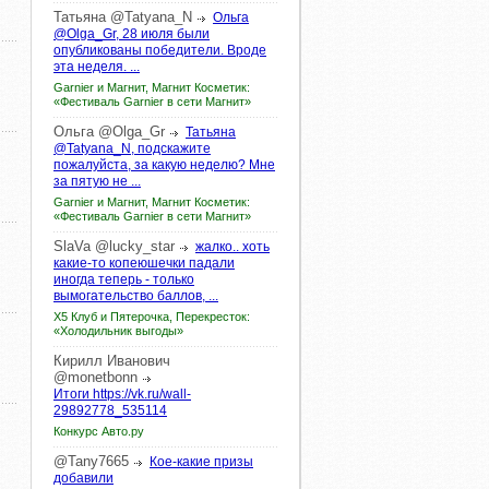
Татьяна
@Tatyana_N
Ольга
@Olga_Gr, 28 июля были
опубликованы победители. Вроде
эта неделя. ...
Garnier и Магнит, Магнит Косметик:
«Фестиваль Garnier в сети Магнит»
Ольга
@Olga_Gr
Татьяна
@Tatyana_N, подскажите
пожалуйста, за какую неделю? Мне
за пятую не ...
Garnier и Магнит, Магнит Косметик:
«Фестиваль Garnier в сети Магнит»
SlaVa
@lucky_star
жалко.. хоть
какие-то копеюшечки падали
иногда теперь - только
вымогательство баллов, ...
X5 Клуб и Пятерочка, Перекресток:
«Холодильник выгоды»
Кирилл
Иванович
@monetbonn
Итоги https://vk.ru/wall-
29892778_535114
Конкурс Авто.ру
@Tany7665
Кое-какие призы
добавили