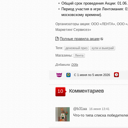
Общий срок проведения Акции: 01.06.2
Период участия в игре Лентомания: 01
московскому времени).
Организаторы акции:
ООО «ЛЕНТА»
,
ООО «
Маркетинг Сервисез»
Полные правила акции
Теги:
денежный приз
купи и выиграй
Магазины:
Лента
Добавила:
D0fa
С 1 июня по 5 июля 2026
Комментариев
10
@b31aa
16 июня 13:41
Что-то типа списка победител