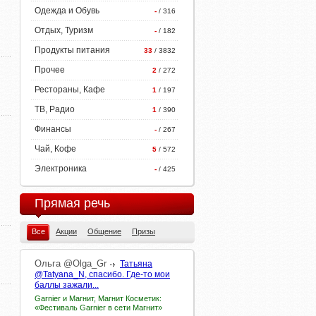
Одежда и Обувь
-
/ 316
Отдых, Туризм
-
/ 182
Продукты питания
33
/ 3832
Прочее
2
/ 272
Рестораны, Кафе
1
/ 197
ТВ, Радио
1
/ 390
Финансы
-
/ 267
Чай, Кофе
5
/ 572
Электроника
-
/ 425
Прямая речь
Все
Акции
Общение
Призы
Ольга
@Olga_Gr
Татьяна
@Tatyana_N, спасибо. Где-то мои
баллы зажали...
Garnier и Магнит, Магнит Косметик:
«Фестиваль Garnier в сети Магнит»