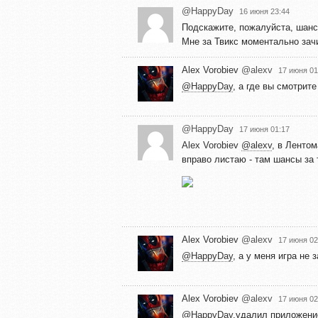
@HappyDay
16 июня 23:44
Подскажите, пожалуйста, шан
Мне за Твикс моментально зачис
Alex Vorobiev
@alexv
17 июня 01
@HappyDay
, а где вы смотрит
@HappyDay
17 июня 01:17
Alex Vorobiev
@alexv
, в Ленто
вправо листаю - там шансы за
Alex Vorobiev
@alexv
17 июня 02
@HappyDay
, а у меня игра не
Alex Vorobiev
@alexv
17 июня 02
@HappyDay
,удалил приложение