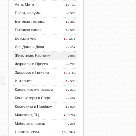
Авто, Мото
1
/ 739
Блоги, Форумы
-
/ 554
Бытовая техника
1
/ 380
Бытовая химия
3
/ 500
Детский мир
1
/ 1271
Для Дома и Дачи
-
/ 459
Животные, Растения
-
/ 658
Журналы и Пресса
-
/ 288
Здоровье и Гигиена
5
/ 1750
Интернет
4
/ 538
Канцелярские товары
3
/ 210
Компьютеры и Софт
-
/ 482
Косметика и Парфюм
1
/ 624
Магазины, ТЦ
7
/ 1769
Мобильная связь
-
/ 205
Напитки, соки
16
/ 1047