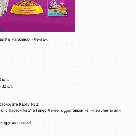
as® в магазинах «Лента».
 шт.;
 32 шт.
стрируйте Карту № 1;
г с Картой № 1* в Гипер Ленте, с доставкой из Гипер Ленты или
и других призов!