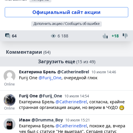
Официальный сайт акции
Дополнить акцию / Сообщить об ошибке
64
6 188
+18
Комментарии
(64)
Загрузить еще
(15 из 49)
Екатерина
Брель
@CatherineBrel
10 июля 14:46
Furij One
@Furij_One
, очередной глюк
Online
Furij
One
@Furij_One
10 июля 14:54
Екатерина Брель
@CatherineBrel
, согласна, крайне
странная организация акции, но верим в ЧУДО
Online
Иван
@Drumma_Boy
10 июля 15:21
Екатерина Брель
@CatherineBrel
, похоже да, вчера
чек был с статусе "Не выиграл". Сегодня статус