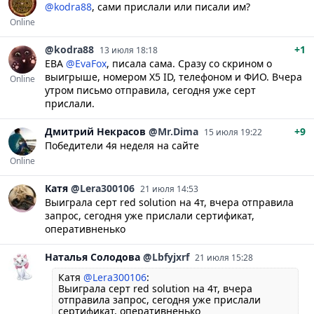
@kodra88
, сами прислали или писали им?
Online
@kodra88
+1
13 июля 18:18
ЕВА
@EvaFox
, писала сама. Сразу со скрином о
выигрыше, номером X5 ID, телефоном и ФИО. Вчера
Online
утром письмо отправила, сегодня уже серт
прислали.
Дмитрий
Некрасов
@Mr.Dima
+9
15 июля 19:22
Победители 4я неделя на сайте
Online
Катя
@Lera300106
21 июля 14:53
Выиграла серт red solution на 4т, вчера отправила
запрос, сегодня уже прислали сертификат,
оперативненько
Наталья
Солодова
@Lbfyjxrf
21 июля 15:28
Катя
@Lera300106
:
Выиграла серт red solution на 4т, вчера
отправила запрос, сегодня уже прислали
сертификат, оперативненько