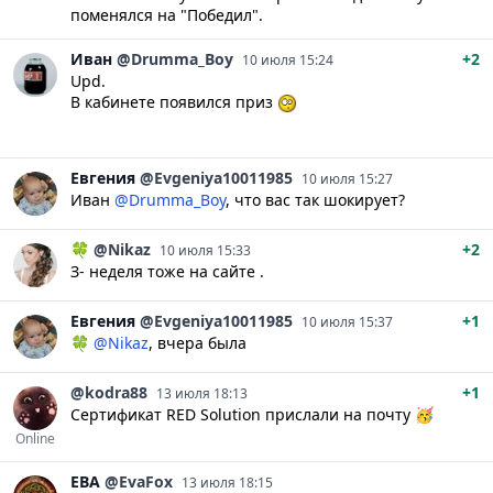
поменялся на "Победил".
Иван
@Drumma_Boy
+2
10 июля 15:24
Upd.
В кабинете появился приз
Евгения
@Evgeniya10011985
10 июля 15:27
Иван
@Drumma_Boy
, что вас так шокирует?
🍀
@Nikaz
+2
10 июля 15:33
З- неделя тоже на сайте .
Евгения
@Evgeniya10011985
+1
10 июля 15:37
🍀
@Nikaz
, вчера была
@kodra88
+1
13 июля 18:13
Сертификат RED Solution прислали на почту 🥳
Online
ЕВА
@EvaFox
13 июля 18:15