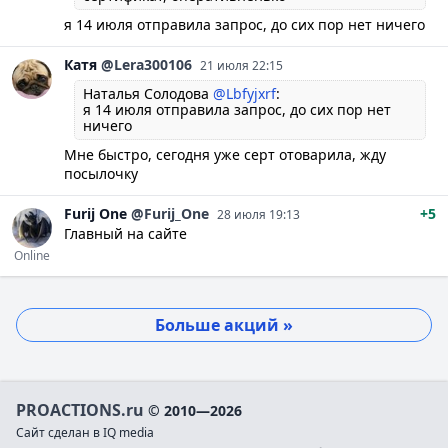
я 14 июля отправила запрос, до сих пор нет ничего
Катя
@Lera300106
21 июля 22:15
Наталья Солодова
@Lbfyjxrf
:
я 14 июля отправила запрос, до сих пор нет
ничего
Мне быстро, сегодня уже серт отоварила, жду
посылочку
Furij
One
@Furij_One
+5
28 июля 19:13
Главный на сайте
Online
Больше акций »
PROACTIONS.ru
© 2010—2026
Сайт сделан в IQ media