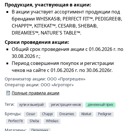
Продукция, участвующая в акции:
В акции участвует ассортимент продукции под
брендами WHISKAS®, PERFECT FIT™, PEDIGREE®,
СHAPPI™, KITEKAT™, CESAR®, SHEBA®,
DREAMIES™, NATURE'S TABLE™.
Сроки проведения акции:
Общий срок проведения акции с 01.06.2026 г. по
30.08.2026 г.;
Период совершения покупок и регистрации
чеков на сайте с 01.06.2026 г. по 30.06.2026г.
Организатор акции:
ООО «Прогрешен»
Оператор акции:
ООО «Агроторг»
Полные правила акции
Теги:
купи и выиграй
регистрация чеков
денежный приз
Бренды:
Cesar
Chappi
Dreamies
Kitekat
Pedigree
Perfect Fit
Sheba
Whiskas
Магазины:
Пятерочка