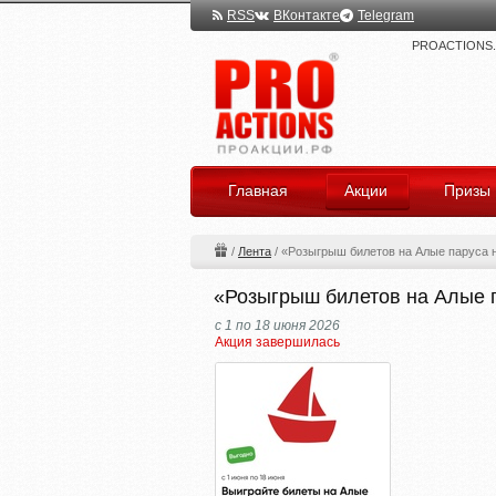
RSS
ВКонтакте
Telegram
PROACTIONS.ru
Главная
Акции
Призы
/
Лента
/
«Розыгрыш билетов на Алые паруса н
«Розыгрыш билетов на Алые п
с 1 по 18 июня 2026
Акция завершилась