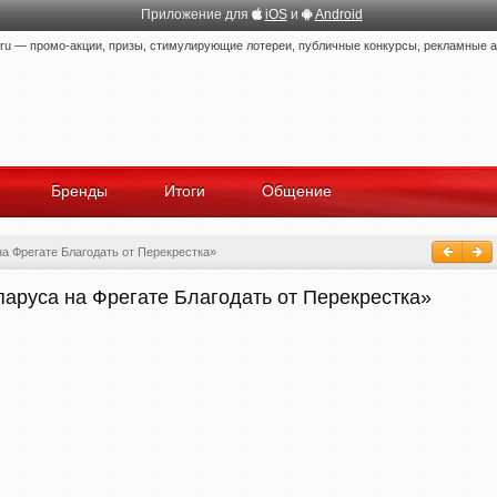
Приложение для
iOS
и
Android
 — промо-акции, призы, стимулирующие лотереи, публичные конкурсы, рекламные ак
Бренды
Итоги
Общение
а Фрегате Благодать от Перекрестка»
аруса на Фрегате Благодать от Перекрестка»