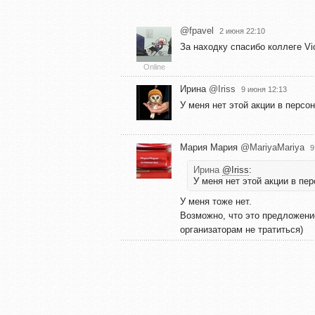
@fpavel
2 июня 22:10
За находку спасибо коллеге Vi
Online
Ирина
@Iriss
9 июня 12:13
У меня нет этой акции в перс
Мария Мария
@MariyaMariya
9
Ирина
@Iriss
:
У меня нет этой акции в п
У меня тоже нет.
Возможно, что это предложени
организаторам не тратиться)