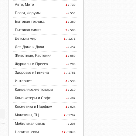
Авто, Мото
1
/ 739
Блоги, Форумы
-
/ 554
Бытовая техника
1
/ 380
Бытовая химия
3
/ 500
Детский мир
1
/ 1271
Для Дома и Дачи
-
/ 459
Животные, Растения
1
/ 659
Журналы и Пресса
-
/ 288
Здоровье и Гигиена
6
/ 1751
Интернет
4
/ 538
Канцелярские товары
3
/ 210
Компьютеры и Софт
-
/ 482
Косметика и Парфюм
1
/ 624
Магазины, ТЦ
7
/ 1769
Мобильная связь
-
/ 205
Напитки, соки
17
/ 1048