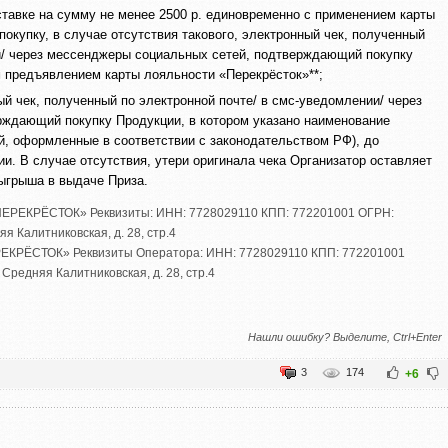
оставке на сумму не менее 2500 р. единовременно с применением карты
покупку, в случае отсутствия такового, электронный чек, полученный
и/ через мессенджеры социальных сетей, подтверждающий покупку
м предъявлением карты лояльности «Перекрёсток»**;
ый чек, полученный по электронной почте/ в смс-уведомлении/ через
ждающий покупку Продукции, в котором указано наименование
й, оформленные в соответствии с законодательством РФ), до
и. В случае отсутствия, утери оригинала чека Организатор оставляет
зыгрыша в выдаче Приза.
ПЕРЕКРЁСТОК» Реквизиты: ИНН: 7728029110 КПП: 772201001 ОГРН:
няя Калитниковская
,
д. 28
,
стр.4
РЕКРЁСТОК» Реквизиты Оператора: ИНН: 7728029110 КПП: 772201001
. Средняя Калитниковская
,
д. 28
,
стр.4
Нашли ошибку? Выделите, Ctrl+Enter
3
174
+6