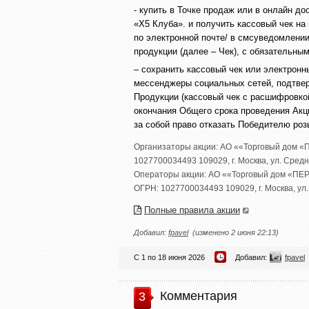
- купить в Точке продаж или в онлайн д
«Х5 Клуба». и получить кассовый чек на 
по электронной почте/ в смсуведомлени
продукции (далее – Чек), с обязательны
– сохранить кассовый чек или электронн
мессенджеры социальных сетей, подтвер
Продукции (кассовый чек с расшифровко
окончания Общего срока проведения Акци
за собой право отказать Победителю ро
Организаторы акции:
АО ««Торговый дом «
1027700034493 109029
,
г. Москва
,
ул. Сред
Операторы акции:
АО ««Торговый дом «ПЕ
ОГРН: 1027700034493 109029
,
г. Москва
,
ул
Полные правила акции
Добавил:
fpavel
(изменено 2 июня 22:13)
С 1 по 18 июня 2026
Добавил:
fpavel
Комментария
3