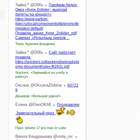
Зайка
*
@D0fa
Парфюм-Лидер,
Омск «Купи Zollider– выиграй
билеты на концерт»
https://www.parfum-
lider.ru/local/components/itb/promo/te
mplates/.default/
Правила_акции_Купи_Zollider_pdf
Самокат «Розыгрыш призов ...
Тема: Курилка флудилка
Зайка
*
@D0fa
Сайт работает,
правила:
https://snickers.ru/backend/uploads/pr
omo-document/rules-f6262c.pdf
Snickers: «Заряжайся на учебу и
работу»
Оксана
@OksanaZlobina
60722
9
Доширак: «Большая удача!»
Елена
@ElenOK68
Поздравляю
.Замечательный приз.
Приз: Iphone 17 pro max от Lebo
Виола
Кондрашова
@viola_inc