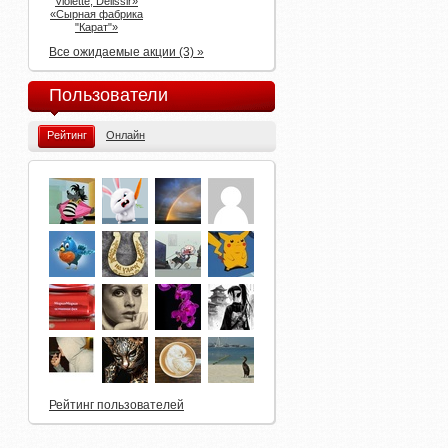
Violette, Delissir»
«Сырная фабрика
"Карат"»
Все ожидаемые акции (3) »
Пользователи
Рейтинг
Онлайн
Рейтинг пользователей