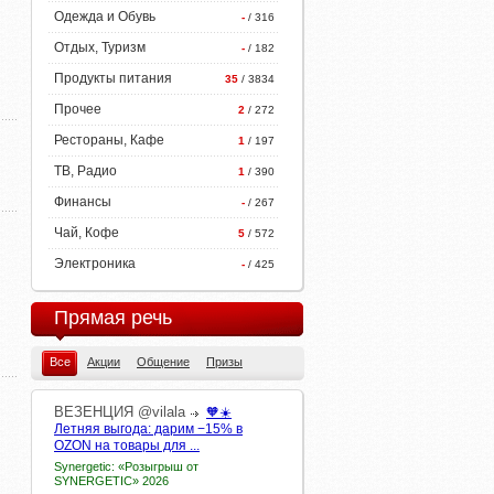
Одежда и Обувь
-
/ 316
Отдых, Туризм
-
/ 182
Продукты питания
35
/ 3834
Прочее
2
/ 272
Рестораны, Кафе
1
/ 197
ТВ, Радио
1
/ 390
Финансы
-
/ 267
Чай, Кофе
5
/ 572
Электроника
-
/ 425
Прямая речь
Все
Акции
Общение
Призы
ВЕЗЕНЦИЯ
@vilala
🧡☀️
Летняя выгода: дарим −15% в
OZON на товары для ...
Synergetic: «Розыгрыш от
SYNERGETIC» 2026