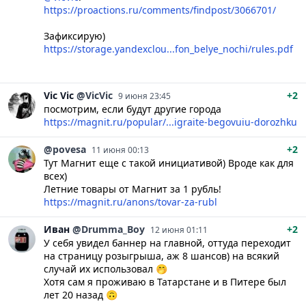
https://proactions.ru/comments/findpost/3066701/
Зафиксирую)
https://storage.yandexclou...fon_belye_nochi/rules.pdf
Vic
Vic
@VicVic
+2
9 июня 23:45
посмотрим, если будут другие города
https://magnit.ru/popular/...igraite-begovuiu-dorozhku
@povesa
+2
11 июня 00:13
Тут Магнит еще с такой инициативой) Вроде как для
всех)
Летние товары от Магнит за 1 рубль!
https://magnit.ru/anons/tovar-za-rubl
Иван
@Drumma_Boy
+2
12 июня 01:11
У себя увидел баннер на главной, оттуда переходит
на страницу розыгрыша, аж 8 шансов) на всякий
случай их использовал 🤭
Хотя сам я проживаю в Татарстане и в Питере был
лет 20 назад 🙃