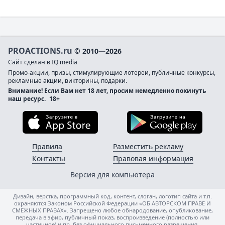
PROACTIONS.ru
© 2010—2026
Сайт сделан в IQ media
Промо-акции, призы, стимулирующие лотереи, публичные конкурсы,
рекламные акции, викторины, подарки.
Внимание! Если Вам нет 18 лет, просим немедленно покинуть
наш ресурс.
18+
Загрузите в App Store
Загруз
Правила
Разместить рекламу
Контакты
Правовая информация
Версия для компьютера
Дизайн, верстка, программный код, контент, слоган, логотип сайта и т.п.
охраняются Законом Российской Федерации «ОБ АВТОРСКОМ ПРАВЕ И
СМЕЖНЫХ ПРАВАХ». Запрещено любое обнародование, опубликование,
передача в эфир, публичный показ, воспроизведение (полностью или
частичное) и пр. без официального письменного разрешения.