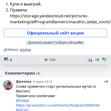
Купи и выиграй.
Правила:
https://storage.yandexcloud.net/pictures-
marketing/allProgramBanners/marafon_belye_nochi/
Официальный сайт акции
Дополнить акцию / Сообщить об ошибке
Добавил
:
povesa
4
336
+8
Комментарии
(4)
@povesa
+4
9 июня 23:13
Снова примечен старт региональных муток от
Магнит)
Примечено коллегами:
@Kitkat
:
https://proactions.ru/comments/findpost/3066636/
@VicVic
: