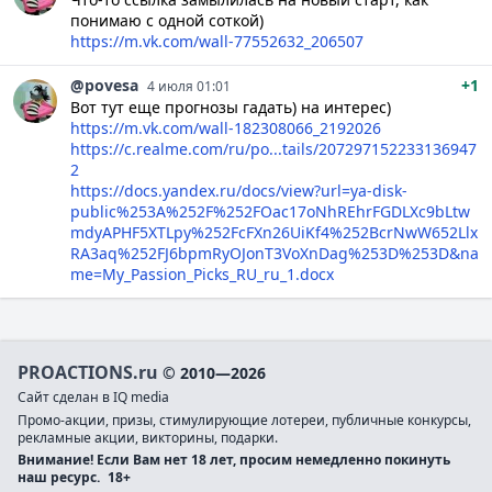
понимаю с одной соткой)
https://m.vk.com/wall-77552632_206507
@povesa
+1
4 июля 01:01
Вот тут еще прогнозы гадать) на интерес)
https://m.vk.com/wall-182308066_2192026
https://c.realme.com/ru/po...tails/207297152233136947
2
https://docs.yandex.ru/docs/view?url=ya-disk-
public%253A%252F%252FOac17oNhREhrFGDLXc9bLtw
mdyAPHF5XTLpy%252FcFXn26UiKf4%252BcrNwW652Llx
RA3aq%252FJ6bpmRyOJonT3VoXnDag%253D%253D&na
me=My_Passion_Picks_RU_ru_1.docx
PROACTIONS.ru
© 2010—2026
Сайт сделан в IQ media
Промо-акции, призы, стимулирующие лотереи, публичные конкурсы,
рекламные акции, викторины, подарки.
Внимание! Если Вам нет 18 лет, просим немедленно покинуть
наш ресурс.
18+