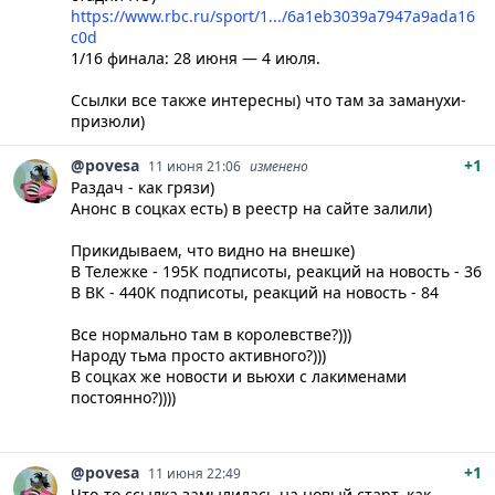
https://www.rbc.ru/sport/1.../6a1eb3039a7947a9ada16
c0d
1/16 финала: 28 июня — 4 июля.
Ссылки все также интересны) что там за заманухи-
призюли)
@povesa
+1
11 июня 21:06
изменено
Раздач - как грязи)
Анонс в соцках есть) в реестр на сайте залили)
Прикидываем, что видно на внешке)
В Тележке - 195К подписоты, реакций на новость - 36
В ВК - 440K подписоты, реакций на новость - 84
Все нормально там в королевстве?)))
Народу тьма просто активного?)))
В соцках же новости и вьюхи с лакименами
постоянно?))))
@povesa
+1
11 июня 22:49
Что-то ссылка замылилась на новый старт, как