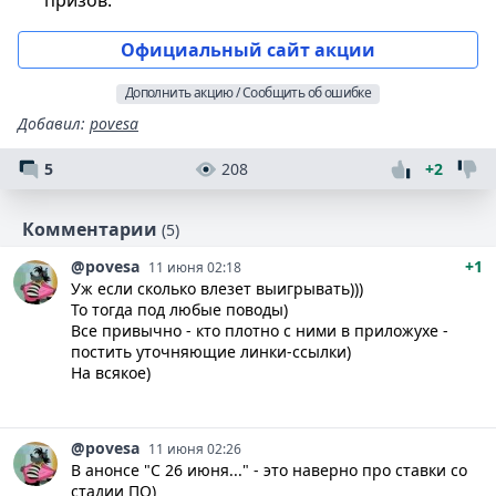
призов.
Официальный сайт акции
Дополнить акцию / Сообщить об ошибке
Добавил
:
povesa
5
208
+2
Комментарии
(5)
@povesa
+1
11 июня 02:18
Уж если сколько влезет выигрывать)))
То тогда под любые поводы)
Все привычно - кто плотно с ними в приложухе -
постить уточняющие линки-ссылки)
На всякое)
@povesa
11 июня 02:26
В анонсе "С 26 июня..." - это наверно про ставки со
стадии ПО)