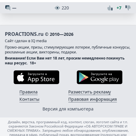
—
220
+7
PROACTIONS.ru
© 2010—2026
Сайт сделан в IQ media
Промо-акции, призы, стимулирующие лотереи, публичные конкурсы,
рекламные акции, викторины, подарки.
Внимание! Если Вам нет 18 лет, просим немедленно покинуть
наш ресурс.
18+
Загрузите в App Store
Загруз
Правила
Разместить рекламу
Контакты
Правовая информация
Версия для компьютера
Дизайн, верстка, программный код, контент, слоган, логотип сайта и т.п.
охраняются Законом Российской Федерации «ОБ АВТОРСКОМ ПРАВЕ И
СМЕЖНЫХ ПРАВАХ». Запрещено любое обнародование, опубликование,
передача в эфир, публичный показ, воспроизведение (полностью или