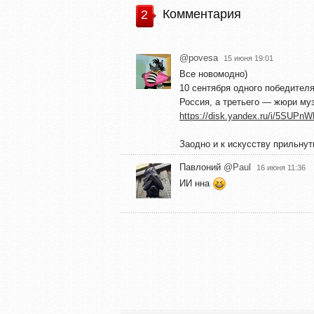
Комментария
2
@povesa
15 июня 19:01
Все новомодно)
10 сентября одного победител
Россия, а третьего — жюри му
https://disk.yandex.ru/i/5SUPn
Заодно и к искусству прильнут
Павлоний
@Paul
16 июня 11:36
ИИ нна