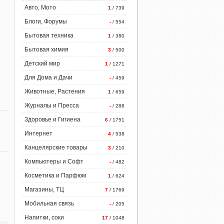
Авто, Мото
1
/ 739
Блоги, Форумы
-
/ 554
Бытовая техника
1
/ 380
Бытовая химия
3
/ 500
Детский мир
1
/ 1271
Для Дома и Дачи
-
/ 459
Животные, Растения
1
/ 659
Журналы и Пресса
-
/ 288
Здоровье и Гигиена
6
/ 1751
Интернет
4
/ 538
Канцелярские товары
3
/ 210
Компьютеры и Софт
-
/ 482
Косметика и Парфюм
1
/ 624
Магазины, ТЦ
7
/ 1769
Мобильная связь
-
/ 205
Напитки, соки
17
/ 1048