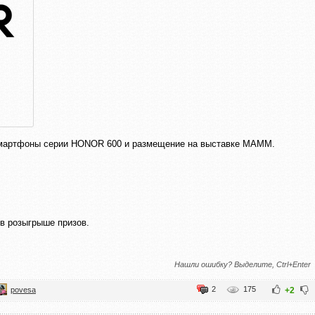
смартфоны серии HONOR 600 и размещение на выставке МАММ.
в розыгрыше призов.
Нашли ошибку? Выделите, Ctrl+Enter
2
175
povesa
+2