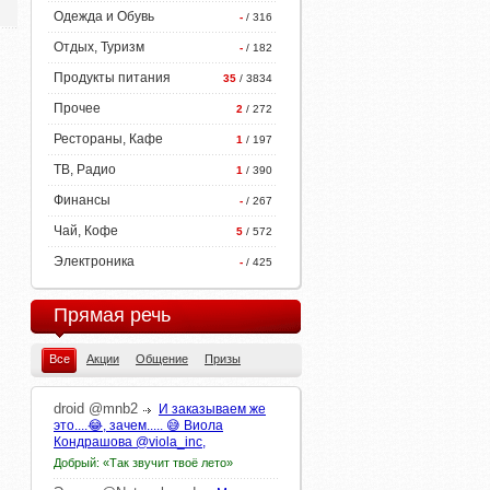
Одежда и Обувь
-
/ 316
Отдых, Туризм
-
/ 182
Продукты питания
35
/ 3834
Прочее
2
/ 272
Рестораны, Кафе
1
/ 197
ТВ, Радио
1
/ 390
Финансы
-
/ 267
Чай, Кофе
5
/ 572
Электроника
-
/ 425
Прямая речь
Все
Акции
Общение
Призы
droid
@mnb2
И заказываем же
это....😂, зачем..... 😅 Виола
Кондрашова @viola_inc,
Добрый: «Так звучит твоё лето»