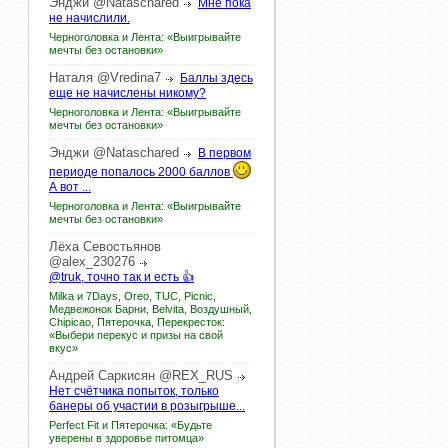
Энджи
@Nataschared
Мне пока
не начислили.
Черноголовка и Лента: «Выигрывайте
мечты без остановки»
Наталя
@Vredina7
Баллы здесь
еще не начислены никому?
Черноголовка и Лента: «Выигрывайте
мечты без остановки»
Энджи
@Nataschared
В первом
периоде попалось 2000 баллов
А вот ...
Черноголовка и Лента: «Выигрывайте
мечты без остановки»
Лёха
Севостьянов
@alex_230276
@truk, точно так и есть 👍
Milka и 7Days, Oreo, TUC, Picnic,
Медвежонок Барни, Belvita, Воздушный,
Chipicao, Пятерочка, Перекресток:
«Выбери перекус и призы на свой
вкус»
Андрей
Саркисян
@REX_RUS
Нет счётчика попыток, только
банеры об участии в розыгрыше...
Perfect Fit и Пятерочка: «Будьте
уверены в здоровье питомца»