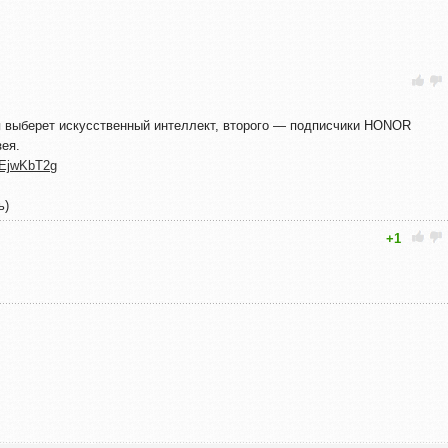
я выберет искусственный интеллект, второго — подписчики HONOR
зея.
WEjwKbT2g
ь)
+1