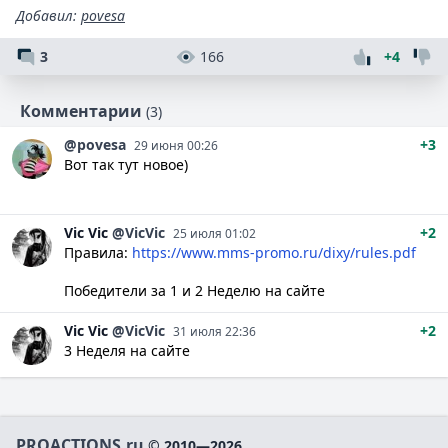
Добавил
:
povesa
3
166
+4
Комментарии
(3)
@povesa
+3
29 июня 00:26
Вот так тут новое)
Vic
Vic
@VicVic
+2
25 июля 01:02
Правила:
https://www.mms-promo.ru/dixy/rules.pdf
Победители за 1 и 2 Неделю на сайте
Vic
Vic
@VicVic
+2
31 июля 22:36
3 Неделя на сайте
PROACTIONS.ru
© 2010—2026