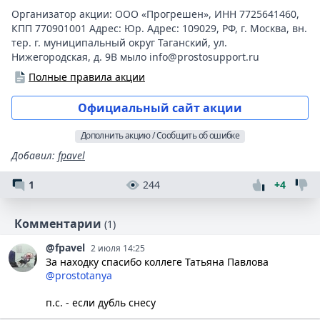
Организатор акции:
ООО «Прогрешен»
,
ИНН 7725641460
,
КПП 770901001 Адрес: Юр. Адрес: 109029
,
РФ
,
г. Москва
,
вн.
тер. г. муниципальный округ Таганский
,
ул.
Нижегородская
,
д. 9В мыло info@prostosupport.ru
Полные правила акции
Официальный сайт акции
Дополнить акцию / Сообщить об ошибке
Добавил
:
fpavel
1
244
+4
Комментарии
(1)
@fpavel
2 июля 14:25
За находку спасибо коллеге Татьяна Павлова
@prostotanya
п.с. - если дубль снесу