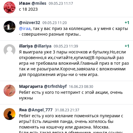
Иван
@miles
09.05.23 11:17
с 18 2023
@nizver32
+1
09.05.23 11:20
@iraa
, так у вас приз за коллекцию, а у меня с карты
- совершенно разные призы..
illariya
@illariya
+1
09.05.23 11:39
Я выиграла уже 3 пары носочков и бутылку.Но,если
откровенно,я их,считайте,купила(((В прошлый раз
игра не требовала вложений.Главный приз в тот раз
так и не разыграли.Короче,завязала с вложениями
для продолжения игры-ни о чем игра.
Маргарита
@trfnthbyf
16.06.23 08:30
Ребят есть у кого то нетпринт с этой акции, очень
нужны
Яна
@Angel_777
31.08.23 21:37
Ребят есть у кого желание поменяться пулерами с
игры? Есть лишняя панда, очень хотелось бы
поменять на кошечку или дракона. Москва.
Если есть такая ветка в обменнике, киньте ссылку,