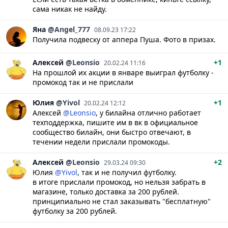
сама никак не найду.
Яна
@Angel_777
08.09.23 17:22
Получила подвеску от аппера Пуша. Фото в призах.
Алексей
@Leonsio
+1
20.02.24 11:16
На прошлой их акции в январе выиграл футболку -
промокод так и не прислали
Юлия
@Yivol
+1
20.02.24 12:12
Алексей
@Leonsio
, у билайна отлично работает
техподдержка, пишите им в вк в официальное
сообщество билайн, они быстро отвечают, в
течении недели прислали промокоды.
Алексей
@Leonsio
+2
29.03.24 09:30
Юлия
@Yivol
, так и не получил футболку.
в итоге прислали промокод, но нельзя забрать в
магазине, только доставка за 200 рублей.
принципиально не стал заказывать "бесплатную"
футболку за 200 рублей.