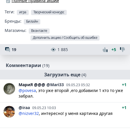
Полные правила акции
Теги:
игра
Творческий конкурс
Бренды:
Билайн
Магазины:
Вконтакте
Дополнить акцию / Сообщить об ошибке
19
1 885
+5
Комментарии
(19)
Загрузить еще
(4)
МариЯ
@@@
@Mari33
+1
09.05.23 05:32
@povesa
, это уже второй ,его добавили 1 кто то уже
забрал.
@iraa
+1
09.05.23 10:03
@nizver32
, интересно! у меня картинка другая