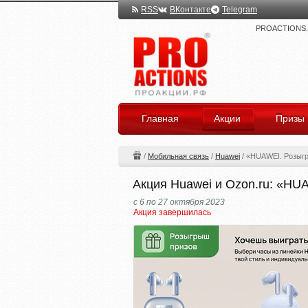
RSS
ВКонтакте
Telegram
PROACTIONS.ru
Главная
Акции
Призы
/
Мобильная связь
/
Huawei
/
«HUAWEI. Розыг
Акция Huawei и Ozon.ru: «HU
с 6 по 27 октября 2023
Акция завершилась