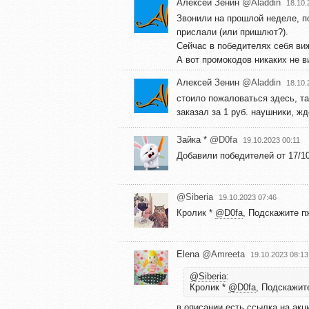
Алексей Зенин
@Aladdin
18.10.
Звонили на прошлой неделе, п
прислали (или пришлют?).
Сейчас в победителях себя ви
А вот промокодов никаких не в
Алексей Зенин
@Aladdin
18.10.
стоило пожаловаться здесь, та
заказал за 1 руб. наушники, жд
Зайка *
@D0fa
19.10.2023 00:11
Добавили победителей от 17/1
@Siberia
19.10.2023 07:46
Кролик *
@D0fa
, Подскажите п
Elena
@Amreeta
19.10.2023 08:13
@Siberia
:
Кролик *
@D0fa
, Подскажит
в описании есть ссылка на акц