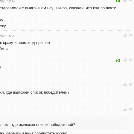
+4
2023 12:42
оздравляли с выигрышем наушников, сказали, что код по почте
жу.
ижу.
2023 15:26
к сразу и промокод пришёл.
ём-с...
+3
0
жл, где выложен список победителей?
е пжл, где выложен список победителей?
ию, перейти и вниз пролистать нужно