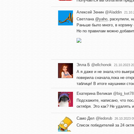
Получается вы оплатили предз
Алексей Зенин
@Aladdin
21.10.
Светлана
@yaho
, раскупили, н
Раньше было много, в корзину
Но по правилам можно добавить
Элла Б
@ellchonok
21.10.2023 2
А я даже и не знала,что выигр
поверила сначала,пока не откр
таблице! В итоге наушники сто
Екатерина Великая
@big_ket78
Подскажите, написано, что пос
октября. Это как? Не удалять и
Само Дел
@ledorub
26.10.2023 0
Список победителей за 24 октя