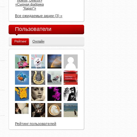
Violette, Delissir»
«Сырная фабрика
"Карат"»
Все ожидаемые акции (3) »
Пользователи
Рейтинг
Онлайн
Рейтинг пользователей