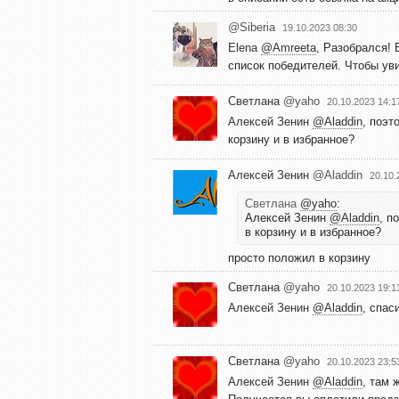
@Siberia
19.10.2023 08:30
Elena
@Amreeta
, Разобрался! 
список победителей. Чтобы уви
Светлана
@yaho
20.10.2023 14:1
Алексей Зенин
@Aladdin
, поэт
корзину и в избранное?
Алексей Зенин
@Aladdin
20.10.
Светлана
@yaho
:
Алексей Зенин
@Aladdin
, п
в корзину и в избранное?
просто положил в корзину
Светлана
@yaho
20.10.2023 19:1
Алексей Зенин
@Aladdin
, спас
Светлана
@yaho
20.10.2023 23:5
Алексей Зенин
@Aladdin
, там 