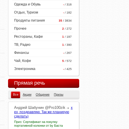
Одежда и Обувь
-
/ 316
Отдых, Туризм
-
/ 182
Продукты питания
35
/ 3834
Прочее
2
/ 272
Рестораны, Кафе
1
/ 197
ТВ, Радио
1
/ 390
Финансы
-
/ 267
Чай, Кофе
5
/ 572
Электроника
-
/ 425
Прямая речь
Все
Акции
Общение
Призы
Андрей
Шабунин
@Pro100zik
х
ех, поздравляю. Так же планирую
сделать)
Приз: Сертификат на покупку
портативной колонки от by Баста