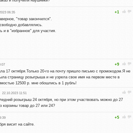
аказ и получили наушники?
+1
2023 06:35
аверное, "товар закончился".
 свободно добавлялись.
 и в "избранное" для участия.
+9
0:07
ала 17 октября.Только 20-го на почту пришло письмо с промокодом.Я не
ыла страницу розыгрыша и не узрела свое имя на первом месте в
имостью 12500 р. мне обошлись в 1 рубль!
22.10.2023 11:51
ледний розыгрыш 24 октября, но при этом участвовать можно до 27
з корзины товар до 27 или 24?
+5
9:39
бря висит на сайте.