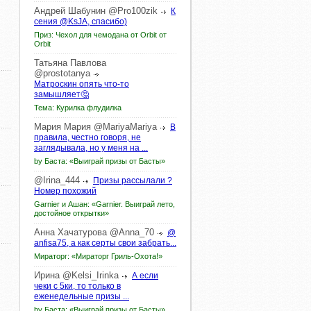
Андрей
Шабунин
@Pro100zik
К
сения @KsJA, спасибо)
Приз: Чехол для чемодана от Orbit от
Orbit
Татьяна
Павлова
@prostotanya
Матроскин опять что-то
замышляет🤔
Тема: Курилка флудилка
Мария
Мария
@MariyaMariya
В
правила, честно говоря, не
заглядывала, но у меня на ...
by Баста: «Выиграй призы от Басты»
@Irina_444
Призы рассылали ?
Номер похожий
Garnier и Ашан: «Garnier. Выиграй лето,
достойное открытки»
Анна
Хачатурова
@Anna_70
@
anfisa75, а как серты свои забрать...
Мираторг: «Мираторг Гриль-Охота!»
Ирина
@Kelsi_Irinka
А если
чеки с 5ки, то только в
еженедельные призы ...
by Баста: «Выиграй призы от Басты»