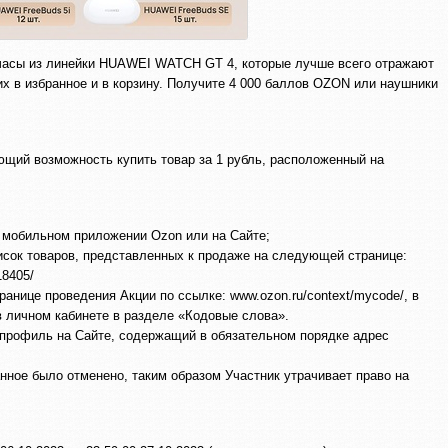
 часы из линейки HUAWEI WATCH GT 4, которые лучше всего отражают
их в избранное и в корзину. Получите 4 000 баллов OZON или наушники
щий возможность купить товар за 1 рубль, расположенный на
 мобильном приложении Ozon или на Сайте;
писок товаров, представленных к продаже на следующей странице:
18405/
анице проведения Акции по ссылке: www.ozon.ru/context/mycode/, в
в личном кабинете в разделе «Кодовые слова».
профиль на Сайте, содержащий в обязательном порядке адрес
нное было отменено, таким образом Участник утрачивает право на