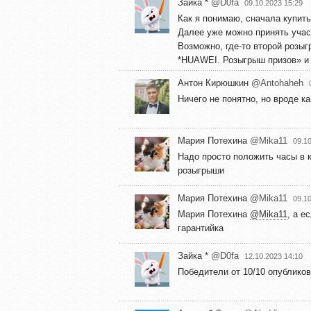
Зайка *
@D0fa
09.10.2023 15:29
Как я понимаю, сначала купить
Далее уже можно принять учас
Возможно, где-то второй розыг
*HUAWEI. Розыгрыш призов» и 
Антон Кирюшкин
@Antohaheh
Ничего не понятно, но вроде к
Мария Потехина
@Mika11
09.1
Надо просто положить часы в к
розыгрыши
Мария Потехина
@Mika11
09.1
Мария Потехина
@Mika11
, а е
гарантийка
Зайка *
@D0fa
12.10.2023 14:10
Победители от 10/10 опублико