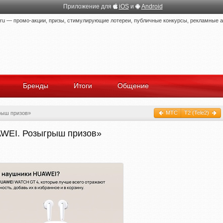
Приложение для
iOS
и
Android
 — промо-акции, призы, стимулирующие лотереи, публичные конкурсы, рекламные ак
Бренды
Итоги
Общение
МТС
T2 (Tele2)
рыш призов»
AWEI. Розыгрыш призов»