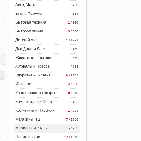
Авто, Мото
1
/ 739
Блоги, Форумы
-
/ 554
Бытовая техника
1
/ 380
Бытовая химия
3
/ 500
Детский мир
1
/ 1271
Для Дома и Дачи
-
/ 459
Животные, Растения
1
/ 659
Журналы и Пресса
-
/ 288
Здоровье и Гигиена
6
/ 1751
Интернет
4
/ 538
Канцелярские товары
3
/ 210
Компьютеры и Софт
-
/ 482
Косметика и Парфюм
1
/ 624
Магазины, ТЦ
7
/ 1769
Мобильная связь
-
/ 205
Напитки, соки
17
/ 1048