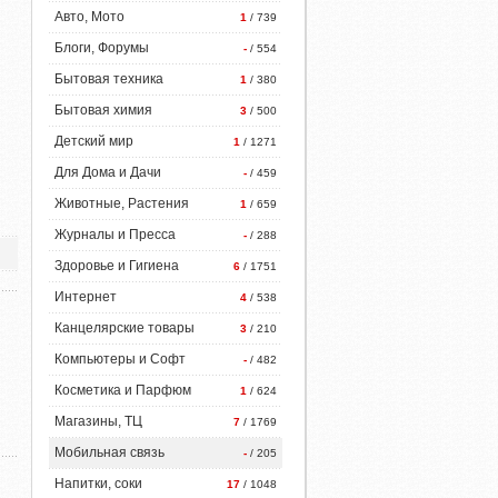
Авто, Мото
1
/ 739
Блоги, Форумы
-
/ 554
Бытовая техника
1
/ 380
Бытовая химия
3
/ 500
Детский мир
1
/ 1271
Для Дома и Дачи
-
/ 459
Животные, Растения
1
/ 659
Журналы и Пресса
-
/ 288
Здоровье и Гигиена
6
/ 1751
Интернет
4
/ 538
Канцелярские товары
3
/ 210
Компьютеры и Софт
-
/ 482
Косметика и Парфюм
1
/ 624
Магазины, ТЦ
7
/ 1769
Мобильная связь
-
/ 205
Напитки, соки
17
/ 1048