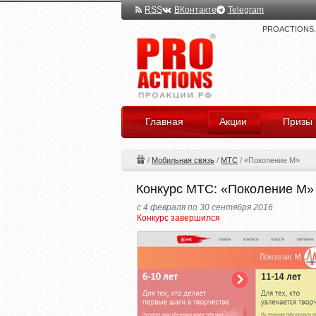
RSS
ВКонтакте
Telegram
PROACTIONS.ru
Главная
Акции
Призы
/
Мобильная связь
/
МТС
/
«Поколение М»
Конкурс МТС: «Поколение М»
с 4 февраля по 30 сентября 2016
Конкурс завершился