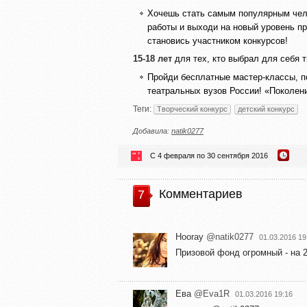
Хочешь стать самым популярным чело
работы и выходи на новый уровень пр
становись участником конкурсов!
15-18 лет
для тех, кто выбрал для себя 
Пройди бесплатные мастер-классы, по
театральных вузов России! «Поколени
Теги:
Творческий конкурс
детский конкурс
Добавила:
natik0277
С 4 февраля по 30 сентября 2016
Комментариев
7
Hooray
@natik0277
01.03.2016 19
Призовой фонд огромный - на 
Ева
@Eva1R
01.03.2016 19:16