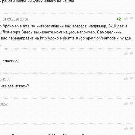
ть работы какие нибудь? ничего не нашла
0
+2
01.03.2016 20:56
p://pokolenie.mts.ru/
интересующий вас возраст, например, 6-10 лет и
u/first-steps
Здесь выбираете номинацию, например, Самоделкины
и вас перенаправит на
http://pokolenie.mts.ru/competition/samodelkiny
где
.
0
, спасибо!
6 11:35
ите где искать?
08:52