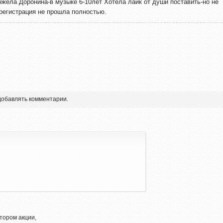
нжела Доронина-в музыке 6-10лет Хотела лайк от души поставить-но не
,регистрация не прошла полностью.
 добавлять комментарии.
тором акции,