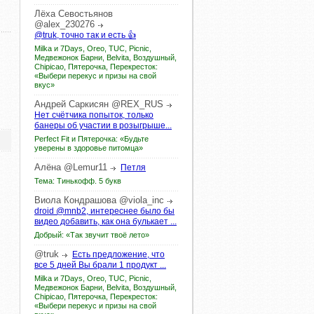
Лёха
Севостьянов
@alex_230276
@truk, точно так и есть 👍
Milka и 7Days, Oreo, TUC, Picnic,
Медвежонок Барни, Belvita, Воздушный,
Chipicao, Пятерочка, Перекресток:
«Выбери перекус и призы на свой
вкус»
Андрей
Саркисян
@REX_RUS
Нет счётчика попыток, только
банеры об участии в розыгрыше...
Perfect Fit и Пятерочка: «Будьте
уверены в здоровье питомца»
Алёна
@Lemur11
Петля
Тема: Тинькофф. 5 букв
Виола
Кондрашова
@viola_inc
droid @mnb2, интереснее было бы
видео добавить, как она булькает ...
Добрый: «Так звучит твоё лето»
@truk
Есть предложение, что
все 5 дней Вы брали 1 продукт ...
Milka и 7Days, Oreo, TUC, Picnic,
Медвежонок Барни, Belvita, Воздушный,
Chipicao, Пятерочка, Перекресток:
«Выбери перекус и призы на свой