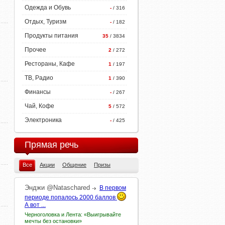
Одежда и Обувь
-
/ 316
Отдых, Туризм
-
/ 182
Продукты питания
35
/ 3834
Прочее
2
/ 272
Рестораны, Кафе
1
/ 197
ТВ, Радио
1
/ 390
Финансы
-
/ 267
Чай, Кофе
5
/ 572
Электроника
-
/ 425
Прямая речь
Все
Акции
Общение
Призы
Энджи
@Nataschared
В первом
периоде попалось 2000 баллов
А вот ...
Черноголовка и Лента: «Выигрывайте
мечты без остановки»