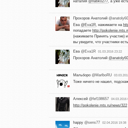
наталия
@natik0277
, а уже ес
Прохоров Анатолий
@anatoly6
Ева
@Eva1R
, нажимаете на
htt
попадаете
http://pokolenie.mts.r
(нажимаете Принять участие) 
вы увидите, что участники есть
Ева
@Eva1R
01.03.2016 23:22
Прохоров Анатолий
@anatoly6
Мальборо
@MarlboRU
03.03.201
Тоже ничего не нашел, подскаж
Алексей
@fef198657
04.03.2016 
http://pokolenie.mts.ru/news/322
happy
@sens77
02.04.2016 19:38