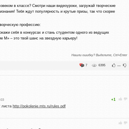
веком в классе? Смотри наши видеоуроки, загружай творческие
изнания! Тебя ждут популярность и крутые призы, так что скорее
творческую профессию:
кажи себя в конкурсах и стань студентом одного из ведущих
е М» – это твой шанс на звездную карьеру!
Нашли ошибку? Выделите, Ctrl+Enter
7
6395
—
+1
:03
2 листа
http://pokolenie.mts.ru/rules.pdf