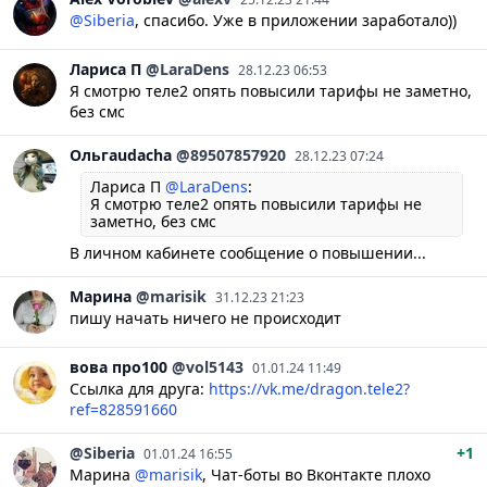
@Siberia
, спасибо. Уже в приложении заработало))
Лариса
П
@LaraDens
28.12.23 06:53
Я смотрю теле2 опять повысили тарифы не заметно,
без смс
Ольгаudacha
@89507857920
28.12.23 07:24
Лариса П
@LaraDens
:
Я смотрю теле2 опять повысили тарифы не
заметно, без смс
В личном кабинете сообщение о повышении...
Марина
@marisik
31.12.23 21:23
пишу начать ничего не происходит
вова
про100
@vol5143
01.01.24 11:49
Ссылка для друга:
https://vk.me/dragon.tele2?
ref=828591660
@Siberia
+1
01.01.24 16:55
Марина
@marisik
, Чат-боты во Вконтакте плохо