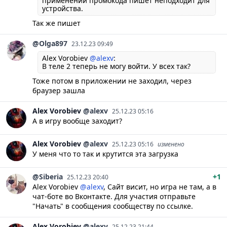
применении промокода пишет неподходит для
устройства.
Так же пишет
@Olga897
23.12.23 09:49
Alex Vorobiev
@alexv
:
В теле 2 теперь не могу войти. У всех так?
Тоже потом в приложении не заходил, через
браузер зашла
Alex
Vorobiev
@alexv
25.12.23 05:16
А в игру вообще заходит?
Alex
Vorobiev
@alexv
25.12.23 05:16
изменено
У меня что то так и крутится эта загрузка
@Siberia
+1
25.12.23 20:40
Alex Vorobiev
@alexv
, Сайт висит, но игра не там, а в
чат-боте во Вконтакте. Для участия отправьте
"Начать" в сообщения сообществу по ссылке.
Alex
Vorobiev
@alexv
25.12.23 21:44