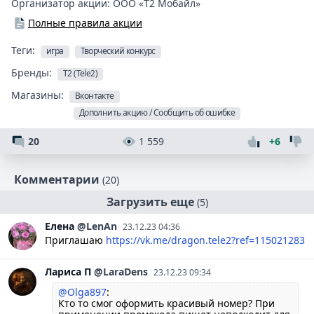
Организатор акции:
ООО «Т2 Мобайл»
Полные правила акции
Теги:
игра
Творческий конкурс
Бренды:
T2 (Tele2)
Магазины:
Вконтакте
Дополнить акцию / Сообщить об ошибке
20
1 559
+6
Комментарии
(20)
Загрузить еще
(5)
Елена
@LenAn
23.12.23 04:36
Приглашаю
https://vk.me/dragon.tele2?ref=115021283
Лариса
П
@LaraDens
23.12.23 09:34
@Olga897
:
Кто то смог оформить красивый номер? При