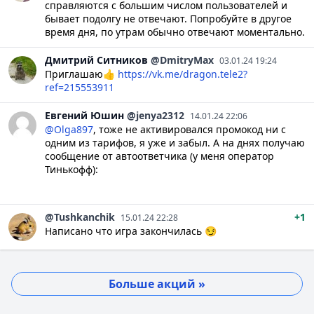
справляются с большим числом пользователей и
бывает подолгу не отвечают. Попробуйте в другое
время дня, по утрам обычно отвечают моментально.
Дмитрий
Ситников
@DmitryMax
03.01.24 19:24
Приглашаю👍
https://vk.me/dragon.tele2?
ref=215553911
Евгений
Юшин
@jenya2312
14.01.24 22:06
@Olga897
, тоже не активировался промокод ни с
одним из тарифов, я уже и забыл. А на днях получаю
сообщение от автоответчика (у меня оператор
Тинькофф):
@Tushkanchik
+1
15.01.24 22:28
Написано что игра закончилась 😏
Больше акций »