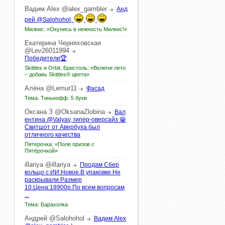
Вадим
Alex
@alex_gambler
Анд
рей @Salohohol,
Милкис: «Окунись в нежность Милкис!»
Екатерина
Черняховская
@Lev26011994
Победители🏆
Skittles и Orbit, Бристоль: «Включи лето
– добавь Skittles® цвета»
Алёна
@Lemur11
Фасад
Тема: Тинькофф. 5 букв
Оксана
З
@OksanaZlobina
Вал
ентина @Valyav, гипер-оверсайз 😁
Свитшот от Авербуха был
отличного качества
Пятерочка: «Поле призов с
Пятёрочкой»
illariya
@illariya
Продам Сбер
кольцо с ИИ.Новое.В упаковке.Не
раскрывали.Размер
10.Цена:18900р.По всем вопросам
...
Тема: Барахолка
Андрей
@Salohohol
Вадим Alex