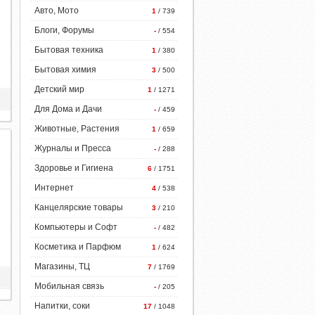
Авто, Мото
1
/ 739
Блоги, Форумы
-
/ 554
Бытовая техника
1
/ 380
Бытовая химия
3
/ 500
Детский мир
1
/ 1271
Для Дома и Дачи
-
/ 459
Животные, Растения
1
/ 659
Журналы и Пресса
-
/ 288
Здоровье и Гигиена
6
/ 1751
Интернет
4
/ 538
Канцелярские товары
3
/ 210
Компьютеры и Софт
-
/ 482
Косметика и Парфюм
1
/ 624
Магазины, ТЦ
7
/ 1769
Мобильная связь
-
/ 205
Напитки, соки
17
/ 1048