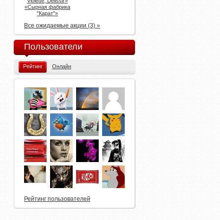
Violette, Delissir»
«Сырная фабрика
"Карат"»
Все ожидаемые акции (3) »
Пользователи
Рейтинг
Онлайн
Рейтинг пользователей