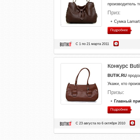
производитель т
Приз:
Cумка Lamart
Подробнее
С 1 по 21 марта 2011
Конкурс But
BUTIK.RU
продол
Укажи, кто прои
Призы:
Главный при
Подробнее
С 23 августа по 6 октября 2010