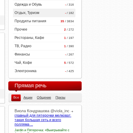
Одежда и Обувь
-
/ 316
Отдых, Туризм
-
/ 182
Продукты питания
35
/ 3834
Прочее
2
/ 272
Рестораны, Кафе
1
/ 197
ТВ, Радио
1
/ 390
Финансы
-
/ 267
Чай, Кофе
5
/ 572
Электроника
-
/ 425
Прямая речь
Все
Акции
Общение
Призы
Виола
Кондрашова
@viola_inc
главный для пятерочки мелковат.
такая большая сеть и всего
полляма ...
Jardin и Пятерочка: «Выигрывайте с