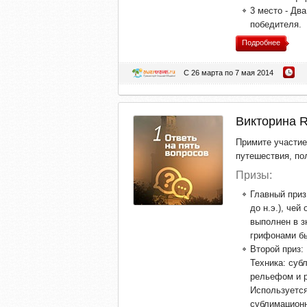
3 место - Дв
победителя.
Подробнее
С 26 марта по 7 мая 2014
Викторина R
Примите участи
путешествия, по
Призы:
Главный приз
до н.э.), че
выполнен в з
грифонами б
Второй приз:
Техника: суб
рельефом и р
Используется
сублимационн