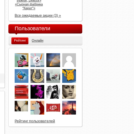
Violette, Delissir»
«Сырная фабрика
"Карат"»
Все ожидаемые акции (3) »
Пользователи
Рейтинг
Онлайн
Рейтинг пользователей