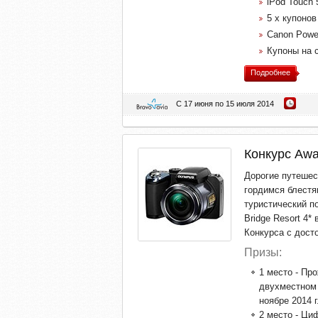
iPod Touch 
5 х купонов
Canon Powe
Купоны на с
Подробнее
С 17 июня по 15 июля 2014
Конкурс Awa
Дорогие путеше
гордимся блестя
туристический п
Bridge Resort 4*
Конкурса с дост
Призы:
1 место - Пр
двухместном 
ноябре 2014 г
2 место - Ци