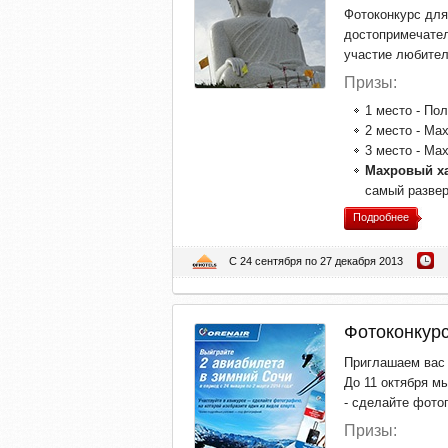
Фотоконкурс для
достопримечате
участие любител
Призы:
1
место - По
2
место - Мах
3
место - Мах
Махровый х
самый развер
Подробнее
С 24 сентября по 27 декабря 2013
Фотоконкурс
Приглашаем вас 
До 11 октября м
- сделайте фото
Призы: