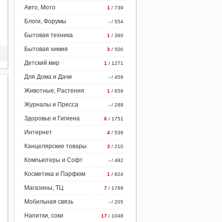
Авто, Мото
1
/ 739
Блоги, Форумы
-
/ 554
Бытовая техника
1
/ 380
Бытовая химия
3
/ 500
Детский мир
1
/ 1271
Для Дома и Дачи
-
/ 459
Животные, Растения
1
/ 659
Журналы и Пресса
-
/ 288
Здоровье и Гигиена
6
/ 1751
Интернет
4
/ 538
Канцелярские товары
3
/ 210
Компьютеры и Софт
-
/ 482
Косметика и Парфюм
1
/ 624
Магазины, ТЦ
7
/ 1769
Мобильная связь
-
/ 205
Напитки, соки
17
/ 1048