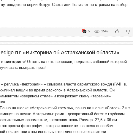
а путеводителя серии Вокруг Света или Полиглот по странам на выбор
5
1549
—
edigo.ru: «Викторина об Астраханской области»
е в
викторине
! Ответь на пять вопросов, поделись забавной историей
лучи шанс выиграть приз!
 – реплика «пекторали» – символа власти сарматского вождя (IV-III в.
й оригинал нашли во время раскопок в Астраханской области. Он
наменитом «зверином стиле» и изображает сцену «терзания»
ыка.
 Панно на шелке «Астраханский кремль», панно на шелке «Лотос»- 2 шт.
лимация на шелке Материалы: рама - декоративный багет с глубоким
астительным орнаментом, шелковая ткань Размер: 27,5 х 36 см.
 авторская фотография, которая наносится на шелк способом
ой печати, при этом используются дисперсные красители.