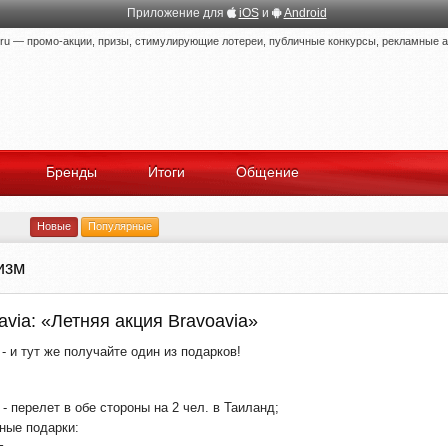
Приложение для
iOS
и
Android
 — промо-акции, призы, стимулирующие лотереи, публичные конкурсы, рекламные ак
Бренды
Итоги
Общение
Новые
Популярные
изм
avia: «Летняя акция Bravoavia»
- и тут же получайте один из подарков!
- перелет в обе стороны на 2 чел. в Таиланд;
ные подарки: