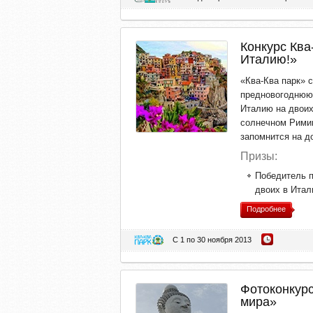
Конкурс Ква
Италию!»
«Ква-Ква парк»
предновогоднюю
Италию на двоих
солнечном Римин
запомнится на д
Призы:
Победитель п
двоих в Итал
Подробнее
С 1 по 30 ноября 2013
Фотоконкурс
мира»