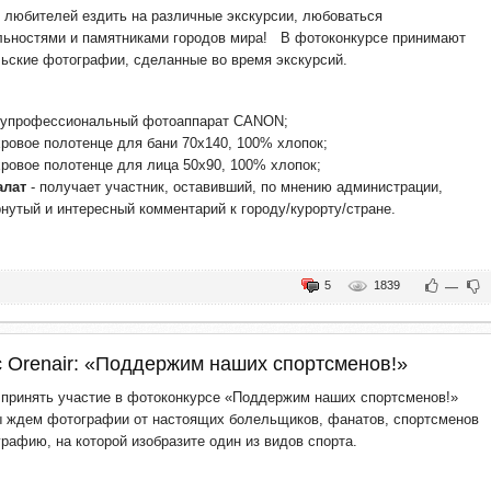
 любителей ездить на различные экскурсии, любоваться
льностями и памятниками городов мира! В фотоконкурсе принимают
ьские фотографии, сделанные во время экскурсий.
лупрофессиональный фотоаппарат CANON;
ровое полотенце для бани 70х140, 100% хлопок;
ровое полотенце для лица 50х90, 100% хлопок;
алат
- получает участник, оставивший, по мнению администрации,
нутый и интересный комментарий к городу/курорту/стране.
5
1839
—
 Orenair: «Поддержим наших спортсменов!»
принять участие в фотоконкурсе «Поддержим наших спортсменов!»
ы ждем фотографии от настоящих болельщиков, фанатов, спортсменов
графию, на которой изобразите один из видов спорта.