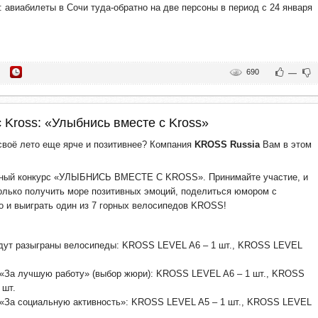
: авиабилеты в Сочи туда-обратно на две персоны в период с 24 января
690
—
 Kross: «Улыбнись вместе с Kross»
своё лето еще ярче и позитивнее? Компания
KROSS Russia
Вам в этом
дный конкурс «УЛЫБНИСЬ ВМЕСТЕ С KROSS». Принимайте участие, и
олько получить море позитивных эмоций, поделиться юмором с
 и выиграть один из 7 горных велосипедов KROSS!
удут разыграны велосипеды: KROSS LEVEL A6 – 1 шт., KROSS LEVEL
 «За лучшую работу» (выбор жюри): KROSS LEVEL A6 – 1 шт., KROSS
 шт.
 «За социальную активность»: KROSS LEVEL A5 – 1 шт., KROSS LEVEL