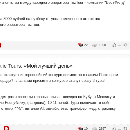
 агентства международного оператора TezTour - компании "ВестФилд"
а 3000 рублей на путёвку от уполномоченного агентства
го оператора TezTour.
22
1950
—
alie Tours: «Мой лучший день»
нас стартует интереснейший конкурс совместно с нашим Партнером
орадо"! Главными призами в конкурсе станут сразу 3 тура!
удет разыграно три главных приза - поездка на Кубу, в Мексику и
ю Республику, (на двоих), 10-11 ночей. Туры включают в себя:
отелях 4*-5*, питание AI, авиабилеты, трансфер, мед. страховку.
10
2897
—