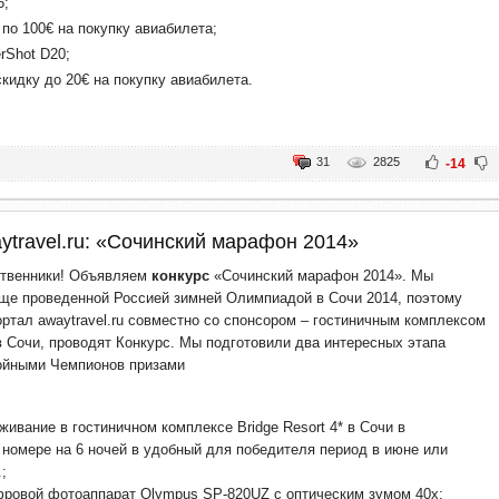
5;
 по 100€ на покупку авиабилета;
rShot D20;
кидку до 20€ на покупку авиабилета.
31
2825
-14
ytravel.ru: «Сочинский марафон 2014»
ственники! Объявляем
конкурс
«Сочинский марафон 2014». Мы
ще проведенной Россией зимней Олимпиадой в Сочи 2014, поэтому
ортал awaytravel.ru совместно со спонсором – гостиничным комплексом
 в Сочи, проводят Конкурс. Мы подготовили два интересных этапа
ойными Чемпионов призами
оживание в гостиничном комплексе Bridge Resort 4* в Сочи в
номере на 6 ночей в удобный для победителя период в июне или
.;
фровой фотоаппарат Olympus SP-820UZ с оптическим зумом 40x;