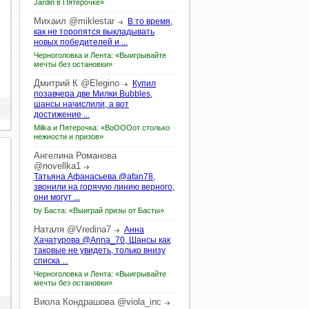
Jardin в Пятёрочке»
Михаил
@miklestar
В то время,
как не торопятся выкладывать
новых победителей и ...
Черноголовка и Лента: «Выигрывайте
мечты без остановки»
Дмитрий
К
@Elegino
Купил
позавчера две Милки Bubbles,
шансы начислили, а вот
достижение ...
Milka и Пятерочка: «ВоОООот столько
нежности и призов»
Ангелина
Романова
@novellka1
Татьяна Афанасьева @afan78,
звонили на горячую линию верного,
они могут ...
by Баста: «Выиграй призы от Басты»
Наталя
@Vredina7
Анна
Хачатурова @Anna_70, Шансы как
таковые не увидеть, только внизу
списка ...
Черноголовка и Лента: «Выигрывайте
мечты без остановки»
Виола
Кондрашова
@viola_inc