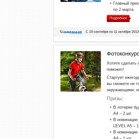
Главный приз
по 2 марта.
Подробнее
С 19 сентября по 11 октября 2013
Фотоконкурс
Хотите сделать 
поможет!
Стартует ежего
вы сможете не т
окружающими, но
Призы:
В лотерее б
A4 – 2 шт.
В номинации
LEVEL A5 – 1
В номинации
A4 – 1 шт.