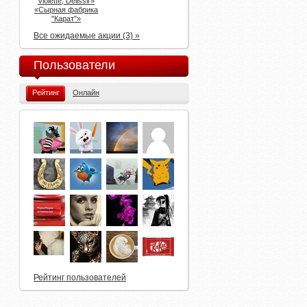
Violette, Delissir»
«Сырная фабрика
"Карат"»
Все ожидаемые акции (3) »
Пользователи
Рейтинг
Онлайн
Рейтинг пользователей