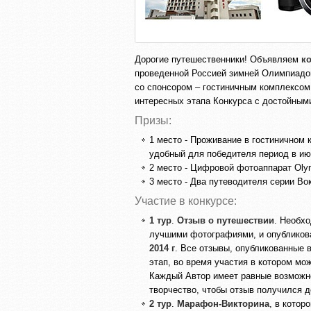
Дорогие путешественники! Объявляем
к
проведенной Россией зимней Олимпиадой 
со спонсором – гостиничным комплексом 
интересных этапа Конкурса с достойным
Призы:
1 место - Проживание в гостиничном к
удобный для победителя период в июн
2 место - Цифровой фотоаппарат Oly
3 место - Два путеводителя серии Во
Участие в конкурсе:
1 тур
.
Отзыв о путешествии
. Необх
лучшими фотографиями, и опубликова
2014 г
. Все отзывы, опубликованные 
этап, во время участия в котором мо
Каждый Автор имеет равные возможно
творчество, чтобы отзыв получился 
2 тур
.
Марафон-Викторина
, в котор