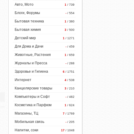
Авто, Мото
1
/ 739
Блоги, Форумы
-
/ 554
Бытовая техника
1
/ 380
Бытовая химия
3
/ 500
Детский мир
1
/ 1271
Для Дома и Дачи
-
/ 459
Животные, Растения
1
/ 659
Журналы и Пресса
-
/ 288
Здоровье и Гигиена
6
/ 1751
Интернет
4
/ 538
Канцелярские товары
3
/ 210
Компьютеры и Софт
-
/ 482
Косметика и Парфюм
1
/ 624
Магазины, ТЦ
7
/ 1769
Мобильная связь
-
/ 205
Напитки, соки
17
/ 1048