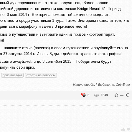
ивный дух соревнования, а также получат еще более полное
ийской деревне и гостиничном комплексе Bridge Resort 4*. Период
по
3
мая
2014 г
. Викторина поможет объективно определить
ого места среди участников 1 тура. Также Викторина позволит тем, кто
диниться к марафону и занять 3 призовое место!
тзыв о путешествии и выиграйте один из призов -
фотоаппарат
,
ли
!
 - напишите отзыв (рассказ) о своем путешествии и опубликуйте его на
 27 августа 2014 г.
И не забудьте добавить красивые фотографии!
сайте awaytravel.ru до 3 сентября 2013 г. Победителям будут
олучить свой приз.
приз поездка
ответы на вопросы
Нашли ошибку? Выделите, Ctrl+Enter
5
1549
—