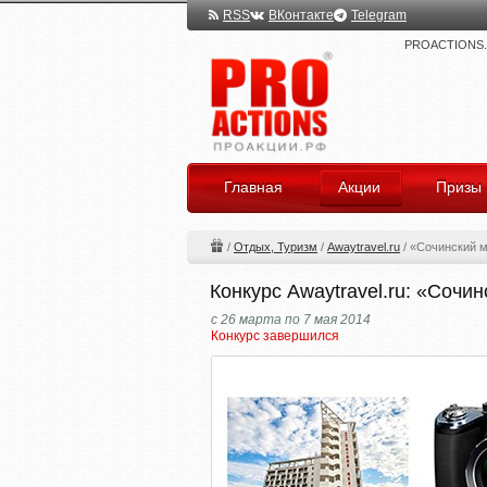
RSS
ВКонтакте
Telegram
PROACTIONS.ru
Главная
Акции
Призы
/
Отдых, Туризм
/
Awaytravel.ru
/
«Сочинский 
Конкурс Awaytravel.ru: «Сочи
с 26 марта по 7 мая 2014
Конкурс завершился