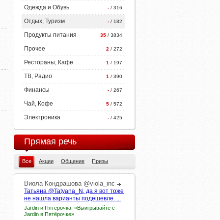
Одежда и Обувь
-
/ 316
Отдых, Туризм
-
/ 182
Продукты питания
35
/ 3834
Прочее
2
/ 272
Рестораны, Кафе
1
/ 197
ТВ, Радио
1
/ 390
Финансы
-
/ 267
Чай, Кофе
5
/ 572
Электроника
-
/ 425
Прямая речь
Все
Акции
Общение
Призы
Виола
Кондрашова
@viola_inc
Татьяна @Tatyana_N, да я вот тоже
не нашла варианты подешевле. ...
Jardin и Пятерочка: «Выигрывайте с
Jardin в Пятёрочке»