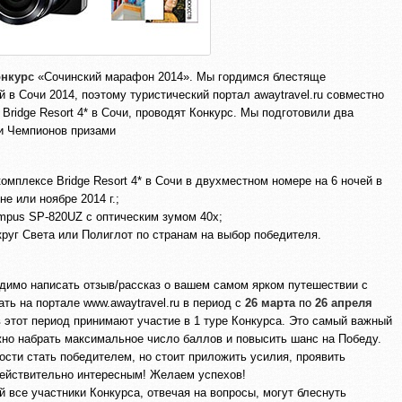
онкурс
«Сочинский марафон 2014». Мы гордимся блестяще
в Сочи 2014, поэтому туристический портал awaytravel.ru совместно
Bridge Resort 4* в Сочи, проводят Конкурс. Мы подготовили два
и Чемпионов призами
омплексе Bridge Resort 4* в Сочи в двухместном номере на 6 ночей в
е или ноябре 2014 г.;
mpus SP-820UZ с оптическим зумом 40x;
круг Света или Полиглот по странам на выбор победителя.
одимо написать отзыв/рассказ о вашем самом ярком путешествии с
ть на портале www.awaytravel.ru в период с
26 марта
по
26 апреля
в этот период принимают участие в 1 туре Конкурса. Это самый важный
жно набрать максимальное число баллов и повысить шанс на Победу.
сти стать победителем, но стоит приложить усилия, проявить
действительно интересным! Желаем успехов!
ой все участники Конкурса, отвечая на вопросы, могут блеснуть