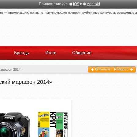
Приложение для
iOS
и
Android
 — промо-акции, призы, стимулирующие лотереи, публичные конкурсы, рекламные ак
Бренды
Итоги
Общение
Bravoavia
Redigo.ru
марафон 2014»
нский марафон 2014»