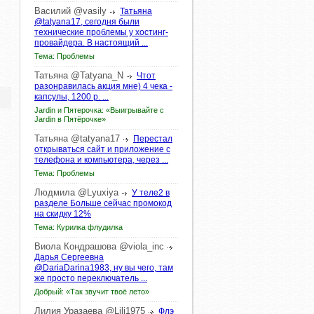
Василий
@vasily
Татьяна
@tatyana17, сегодня были
технические проблемы у хостинг-
провайдера. В настоящий ...
Тема: Проблемы
Татьяна
@Tatyana_N
Чтот
разонравилась акция мне) 4 чека -
капсулы, 1200 р. ...
Jardin и Пятерочка: «Выигрывайте с
Jardin в Пятёрочке»
Татьяна
@tatyana17
Перестал
открываться сайт и приложение с
телефона и компьютера, через ...
Тема: Проблемы
Людмила
@Lyuxiya
У теле2 в
разделе Больше сейчас промокод
на скидку 12%
Тема: Курилка флудилка
Виола
Кондрашова
@viola_inc
Дарья Сергеевна
@DariaDarina1983, ну вы чего, там
же просто переключатель ...
Добрый: «Так звучит твоё лето»
Лилия
Уразаева
@Lili1975
Флэ