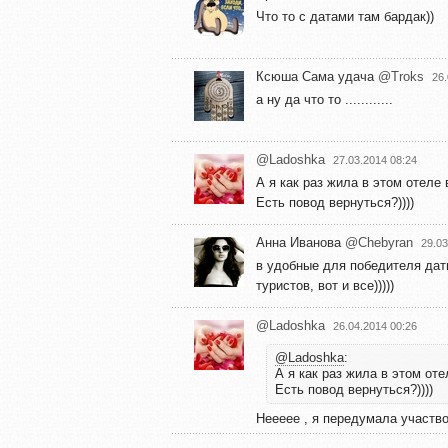
Что то с датами там бардак))
Ксюша Сама удача
@Troks
26.
а ну да что то ............
@Ladoshka
27.03.2014 08:24
А я как раз жила в этом отеле
Есть повод вернуться?))))
Анна Иванова
@Chebyran
29.03
в удобные для победителя даты
туристов, вот и все)))))
@Ladoshka
26.04.2014 00:26
@Ladoshka
:
А я как раз жила в этом от
Есть повод вернуться?))))
Неееее , я передумала участво