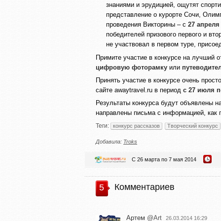
знаниями и эрудицией, ощутят спорт
представление о курорте Сочи, Олимп
проведения Викторины – с
27
апреля
победителей призового первого и втор
не участвовал в первом туре, присое
Примите участие в конкурсе на лучший о
цифровую фоторамку
или
путеводите
Принять участие в конкурсе очень просто
сайте awaytravel.ru в период
с 27 июля по
Результаты конкурса будут объявлены на 
направлены письма с информацией, как п
Теги:
конкурс рассказов
Творческий конкурс
Добавила:
Troks
С 26 марта по 7 мая 2014
Комментариев
5
Артем
@Art
26.03.2014 16:29