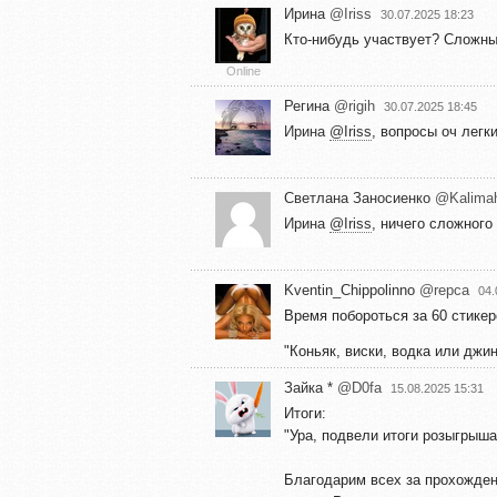
Ирина
@Iriss
30.07.2025 18:23
Кто-нибудь участвует? Сложн
Online
Регина
@rigih
30.07.2025 18:45
Ирина
@Iriss
, вопросы оч легки
Светлана Заносиенко
@Kalima
Ирина
@Iriss
, ничего сложного
Kventin_Chippolinno
@repca
04.
Время побороться за 60 стике
"Коньяк, виски, водка или джи
Зайка *
@D0fa
15.08.2025 15:31
Итоги:
"Ура, подвели итоги розыгрыша
Благодарим всех за прохожден