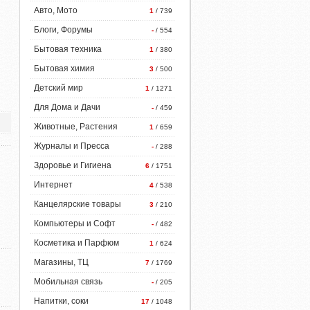
Авто, Мото
1
/ 739
Блоги, Форумы
-
/ 554
Бытовая техника
1
/ 380
Бытовая химия
3
/ 500
Детский мир
1
/ 1271
Для Дома и Дачи
-
/ 459
Животные, Растения
1
/ 659
Журналы и Пресса
-
/ 288
Здоровье и Гигиена
6
/ 1751
Интернет
4
/ 538
Канцелярские товары
3
/ 210
Компьютеры и Софт
-
/ 482
Косметика и Парфюм
1
/ 624
Магазины, ТЦ
7
/ 1769
Мобильная связь
-
/ 205
Напитки, соки
17
/ 1048