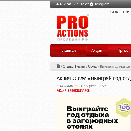
RSS
ВКонтакте
Telegram
PROACTIONS.ru
Главная
Акции
Призы
/
Отдых, Туризм
/
Cuva
/
«Выиграй год отдыха 
Акция Cuva: «Выиграй год отд
с 14 июля по 14 августа 2025
Акция завершилась