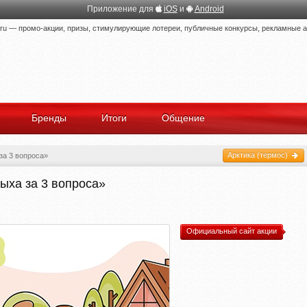
Приложение для
iOS
и
Android
 — промо-акции, призы, стимулирующие лотереи, публичные конкурсы, рекламные ак
Бренды
Итоги
Общение
Арктика (термос)
за 3 вопроса»
ыха за 3 вопроса»
Официальный сайт акции