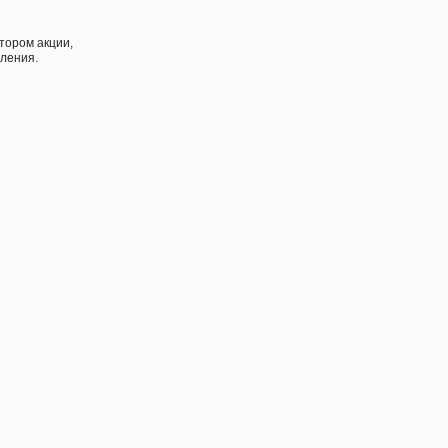
тором акции,
ления.