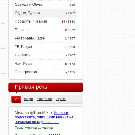
Одежда и Обувь
-
/ 316
Отдых, Туризм
-
/ 182
Продукты питания
34
/ 3834
Прочее
2
/ 272
Рестораны, Кафе
1
/ 197
ТВ, Радио
1
/ 390
Финансы
-
/ 267
Чай, Кофе
5
/ 572
Электроника
-
/ 425
Прямая речь
Все
Акции
Общение
Призы
Михаил
@EuroMik
Коллеги,
подскажите, плиз. Если Магнит не
начислил ни один шанс ...
Тема: Курилка флудилка