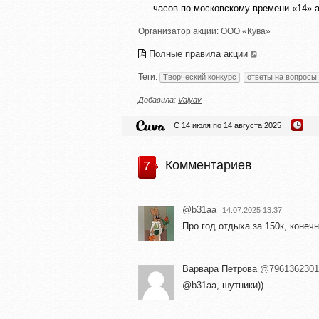
часов по московскому времени «14» а
Организатор акции:
ООО «Кува»
Полные правила акции
Теги:
Творческий конкурс
ответы на вопросы
Добавила:
Valyav
С 14 июля по 14 августа 2025
Комментариев
7
@b31aa
14.07.2025 13:37
Про год отдыха за 150к, конеч
Варвара Петрова
@7961362301
@b31aa
, шутники))