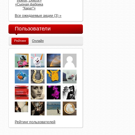
Violette, Delissir»
«Сырная фабрика
"Карат"»
Все ожидаемые акции (3) »
Пользователи
Рейтинг
Онлайн
Рейтинг пользователей