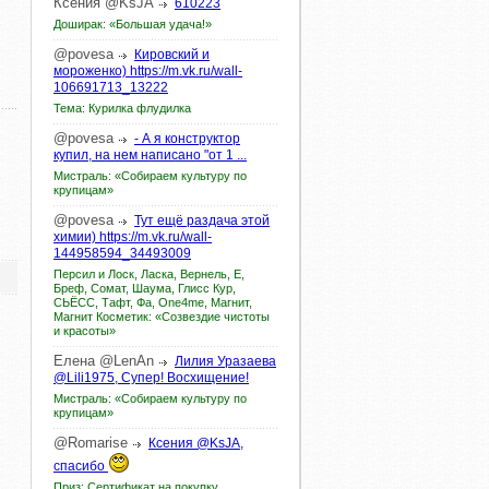
Ксения
@KsJA
610223
Доширак: «Большая удача!»
@povesa
Кировский и
мороженко) https://m.vk.ru/wall-
106691713_13222
Тема: Курилка флудилка
@povesa
- А я конструктор
купил, на нем написано "от 1 ...
Мистраль: «Собираем культуру по
крупицам»
@povesa
Тут ещё раздача этой
химии) https://m.vk.ru/wall-
144958594_34493009
Персил и Лоск, Ласка, Вернель, Е,
Бреф, Сомат, Шаума, Глисс Кур,
СЬЁСС, Тафт, Фа, One4me, Магнит,
Магнит Косметик: «Созвездие чистоты
и красоты»
Елена
@LenAn
Лилия Уразаева
@Lili1975, Супер! Восхищение!
Мистраль: «Собираем культуру по
крупицам»
@Romarise
Ксения @KsJA,
спасибо
Приз: Сертификат на покупку