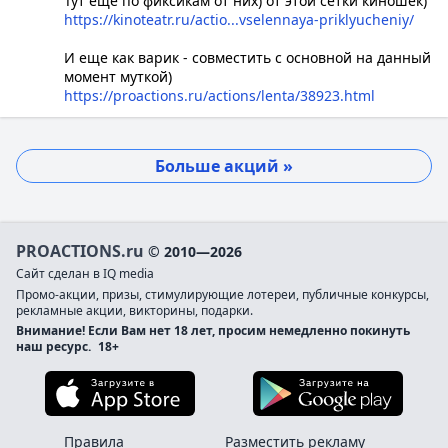
Тут еще по фиксикам от них) от этой сетки киношек)
https://kinoteatr.ru/actio...vselennaya-priklyucheniy/
И еще как варик - совместить с основной на данный
момент муткой)
https://proactions.ru/actions/lenta/38923.html
Больше акций »
PROACTIONS.ru
© 2010—2026
Сайт сделан в IQ media
Промо-акции, призы, стимулирующие лотереи, публичные конкурсы,
рекламные акции, викторины, подарки.
Внимание! Если Вам нет 18 лет, просим немедленно покинуть
наш ресурс.
18+
Загрузите в App Store
Загруз
Правила
Разместить рекламу