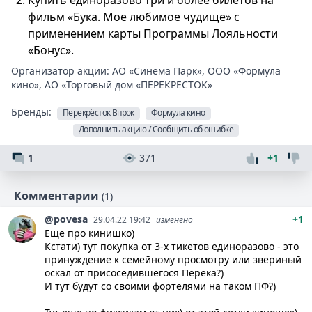
Купить единоразово три и более билетов на
фильм «Бука. Мое любимое чудище» с
применением карты Программы Лояльности
«Бонус».
Организатор акции:
АО «Синема Парк»
,
ООО «Формула
кино»
,
АО «Торговый дом «ПЕРЕКРЕСТОК»
Бренды:
Перекрёсток Впрок
Формула кино
Дополнить акцию / Сообщить об ошибке
1
371
+1
Комментарии
(1)
@povesa
+1
29.04.22 19:42
изменено
Еще про кинишко)
Кстати) тут покупка от 3-х тикетов единоразово - это
принуждение к семейному просмотру или звериный
оскал от присоседившегося Перека?)
И тут будут со своими фортелями на таком ПФ?)