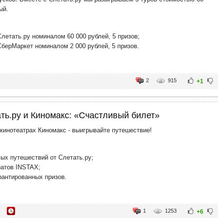
ый.
летать.ру номиналом 60 000 рублей, 5 призов;
берМаркет номиналом 2 000 рублей, 5 призов.
2
915
+1
ть.ру и Киномакс: «Счастливый билет»
 кинотеатрах Киномакс - выигрывайте путешествие!
ых путешествий от Слетать.ру;
атов INSTAX;
рантированных призов.
1
1253
+6