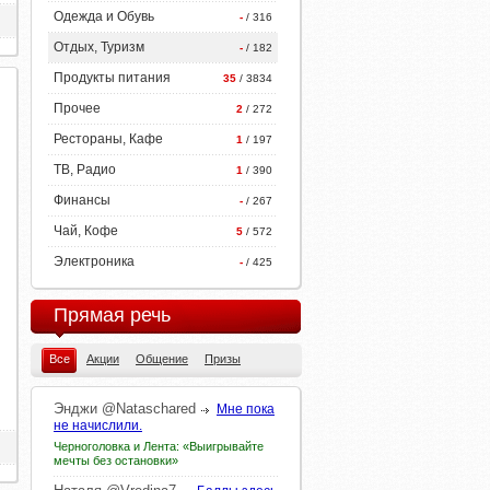
Одежда и Обувь
-
/ 316
Отдых, Туризм
-
/ 182
Продукты питания
35
/ 3834
Прочее
2
/ 272
Рестораны, Кафе
1
/ 197
ТВ, Радио
1
/ 390
Финансы
-
/ 267
Чай, Кофе
5
/ 572
Электроника
-
/ 425
Прямая речь
Все
Акции
Общение
Призы
Энджи
@Nataschared
Мне пока
не начислили.
Черноголовка и Лента: «Выигрывайте
мечты без остановки»