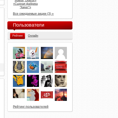
Violette, Delissir»
АктиБио и Актуаль, Растишка,
«Сырная фабрика
Простоквашино, Верный,
"Карат"»
Семишагофф, Магнолия, Слата,
Европа, Линия, Гулливер: «Лови своё
Все ожидаемые акции (3) »
лето»
Пользователи
Рейтинг
Онлайн
Рейтинг пользователей