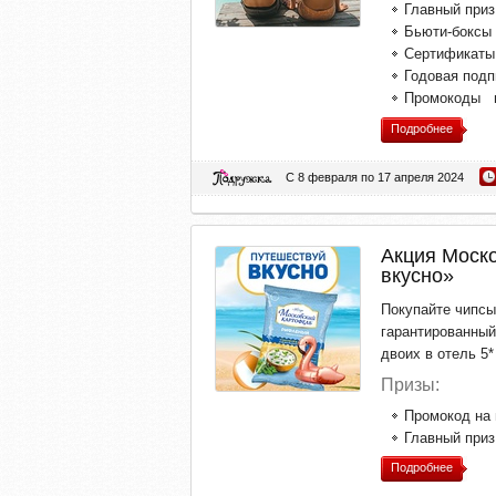
Главный приз
Бьюти-боксы 
Сертификаты 
Годовая подп
Промокоды на
Подробнее
С 8 февраля по 17 апреля 2024
Акция Моско
вкусно»
Покупайте чипсы
гарантированный
двоих в отель 5*
Призы:
Промокод на 
Главный приз
Подробнее