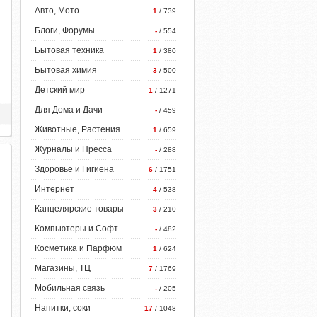
Авто, Мото
1
/ 739
Блоги, Форумы
-
/ 554
Бытовая техника
1
/ 380
Бытовая химия
3
/ 500
Детский мир
1
/ 1271
Для Дома и Дачи
-
/ 459
Животные, Растения
1
/ 659
Журналы и Пресса
-
/ 288
Здоровье и Гигиена
6
/ 1751
Интернет
4
/ 538
Канцелярские товары
3
/ 210
Компьютеры и Софт
-
/ 482
Косметика и Парфюм
1
/ 624
Магазины, ТЦ
7
/ 1769
Мобильная связь
-
/ 205
Напитки, соки
17
/ 1048