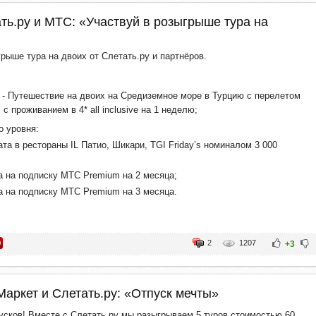
ть.ру и МТС: «Участвуй в розыгрыше тура на
грыше тура на двоих от Слетать.ру и партнёров.
 - Путешествие на двоих на Средиземное море в Турцию с перелетом
 с проживанием в 4* all inclusive на 1 неделю;
о уровня:
та в рестораны IL Патио, Шикари, TGI Friday’s номиналом 3 000
а на подписку МТС Premium на 2 месяца;
а на подписку МТС Premium на 3 месяца.
2
1207
+3
аркет и Слетать.ру: «Отпуск мечты»
пусков! Вместе с Слетать.ру мы разыгрываем 5 туров стоимостью 60