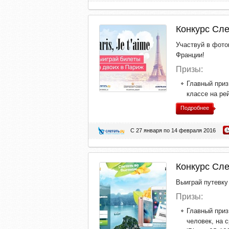
Конкурс Сле
Участвуй в фото
Франции!
Призы:
Главный приз
классе на ре
Подробнее
С 27 января по 14 февраля 2016
Конкурс Сле
Выиграй путевку
Призы:
Главный приз
человек, на с