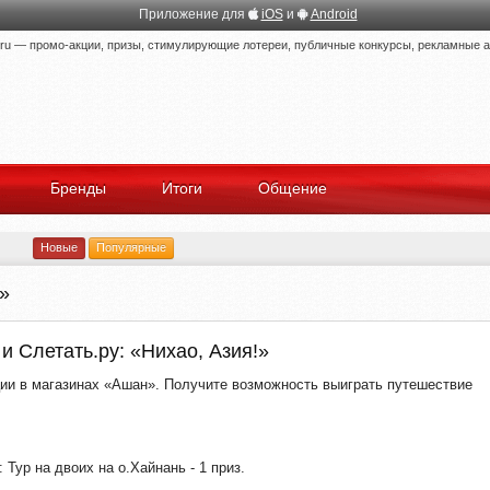
Приложение для
iOS
и
Android
 — промо-акции, призы, стимулирующие лотереи, публичные конкурсы, рекламные ак
Бренды
Итоги
Общение
Новые
Популярные
»
и Слетать.ру: «Нихао, Азия!»
ции в магазинах «Ашан». Получите возможность выиграть путешествие
 Тур на двоих на о.Хайнань - 1 приз.