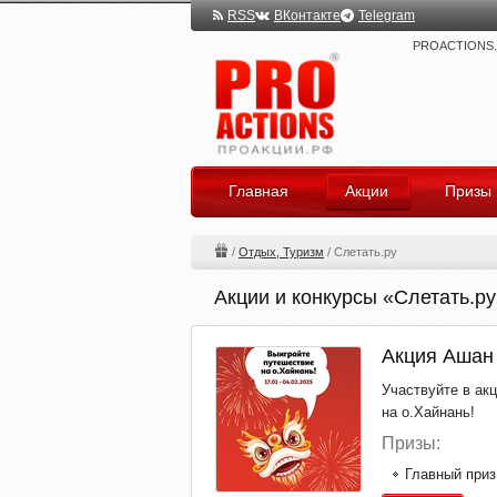
RSS
ВКонтакте
Telegram
PROACTIONS.ru
Главная
Акции
Призы
/
Отдых, Туризм
/
Слетать.ру
Акции и конкурсы «Слетать.ру
Акция Ашан 
Участвуйте в ак
на о.Хайнань!
Призы:
Главный приз: