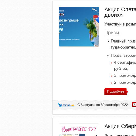
Акция Слета
двоих»
Участвуй в розы
Призы:
Главный приз
туда-обратно,
Призы второг
4 сертифика
рублей;
3 промокод
2 промокод
Подробнее
С 3 августа по 30 сентября 2022
Акция СберМ
Лето - время от