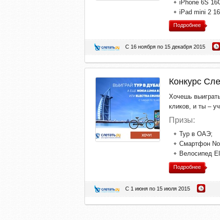
iPhone 6S 16G
iPad mini 2 16
Подробнее
С 16 ноября по 15 декабря 2015
Конкурс Сле
Хочешь выиграть 
кликов, и ты – у
Призы:
Тур в ОАЭ;
Смартфон Nok
Велосипед Ele
Подробнее
С 1 июня по 15 июля 2015