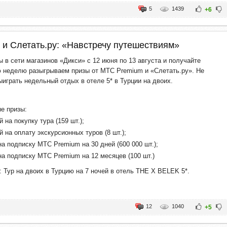
5
1439
+6
 и Слетать.ру: «Навстречу путешествиям»
 в сети магазинов «Дикси» с 12 июня по 13 августа и получайте
 неделю разыгрываем призы от МТС Premium и «Слетать.ру». Не
ыиграть недельный отдых в отеле 5* в Турции на двоих.
е призы:
й на покупку тура (159 шт.);
й на оплату экскурсионных туров (8 шт.);
а подписку МТС Premium на 30 дней (600 000 шт.);
на подписку МТС Premium на 12 месяцев (100 шт.)
: Тур на двоих в Турцию на 7 ночей в отель THE X BELEK 5*.
12
1040
+5