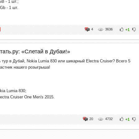
B - 1 шт.;
Gb - 1 шт.
4
3636
+1
тать.ру: «Слетай в Дубаи!»
тур в Дубай, Nokia Lumia 830 или шикарный Electra Cruiser? Всего 5
частник нашего розыгрыша!
ia Lumia 830;
ctra Cruiser One Men's 2015.
20
4732
+1