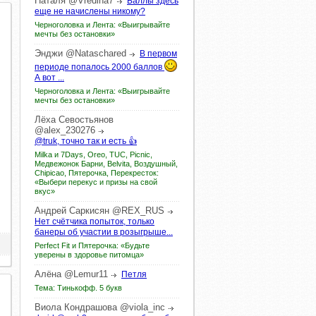
Наталя
@Vredina7
Баллы здесь
еще не начислены никому?
Черноголовка и Лента: «Выигрывайте
мечты без остановки»
Энджи
@Nataschared
В первом
периоде попалось 2000 баллов
А вот ...
Черноголовка и Лента: «Выигрывайте
мечты без остановки»
Лёха
Севостьянов
@alex_230276
@truk, точно так и есть 👍
Milka и 7Days, Oreo, TUC, Picnic,
Медвежонок Барни, Belvita, Воздушный,
Chipicao, Пятерочка, Перекресток:
«Выбери перекус и призы на свой
вкус»
Андрей
Саркисян
@REX_RUS
Нет счётчика попыток, только
банеры об участии в розыгрыше...
Perfect Fit и Пятерочка: «Будьте
уверены в здоровье питомца»
Алёна
@Lemur11
Петля
Тема: Тинькофф. 5 букв
Виола
Кондрашова
@viola_inc