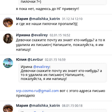
пилочки ?=)
я пока нет, надеюсь до НГ привезут!
Мария
@malishka_katrin
31.12.14 12:10
и где же наши пилочки пропали?(((
Ириана
@evalirey
02.01.15 16:52
Девочки скажите почту их знает кто-нибудь? а то я
удалила их письмо=( Напишите, пожалуйста, я им
напишу!
Юлия
@LevGur
02.01.15 16:59
Ирина
@evalirey
:
Девочки скажите почту их знает кто-нибудь? а
то я удалила их письмо=( Напишите,
пожалуйста, я им напишу!
srp.cosmo.ru@gmail.com
вот с этого адреса письмо
приходило
Мария
@malishka_katrin
08.01.15 00:18