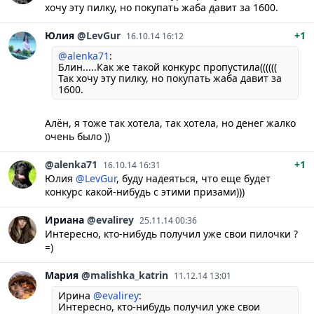
хочу эту пилку, но покупать жаба давит за 1600.
Юлия
@LevGur
+1
16.10.14 16:12
@alenka71
:
Блин.....Как же такой конкурс пропустила((((((
Так хочу эту пилку, но покупать жаба давит за
1600.
Алён, я тоже так хотела, так хотела, но денег жалко
очень было ))
@alenka71
+1
16.10.14 16:31
Юлия
@LevGur
, буду надеяться, что еще будет
конкурс какой-нибудь с этими призами)))
Ириана
@evalirey
25.11.14 00:36
Интересно, кто-нибудь получил уже свои пилочки ?
=)
Мария
@malishka_katrin
11.12.14 13:01
Ирина
@evalirey
:
Интересно, кто-нибудь получил уже свои