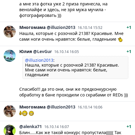
а мне эта фотка уже 2 приза принесла, на
венолайфе и здесь, не зря мужа мучила -
фотографировать )))
Многомама
@illuzion2013
+1
16.10.14 15:52
Нашла, которые с розочкой 2138? Красивые. Мне
сами ноги очень нравятся: белые, гладенькие
Юлия
@LevGur
+1
16.10.14 16:05
@illuzion2013
:
Нашла, которые с розочкой 2138? Красивые.
Мне сами ноги очень нравятся: белые,
гладенькие
Спасибо!!! да это они, они же предконкурсную
обработку в бане проходили со скрабами от REDs )))
Многомама
@illuzion2013
16.10.14 16:06
@alenka71
+1
16.10.14 16:07
Блин.....Как же такой конкурс пропустила(((((( Так