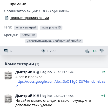
времени.
Организатор акции:
ООО «Кофе Лайк»
Полные правила акции
Теги:
купи и выиграй
приз iphone 13
Бренды:
Coffee Like
Дополнить акцию / Сообщить об ошибке
3
1 290
+3
Комментарии
(3)
Дмитрий
К
@Elegino
+2
25.10.21 13:49
А вот и правила:
https://docs.google.com/do...IloO11g0_ZU74/mobilebas
ic
Дмитрий
К
@Elegino
+1
25.10.21 18:54
На сайте можно отследить свою покупку, что
довольно таки удобно