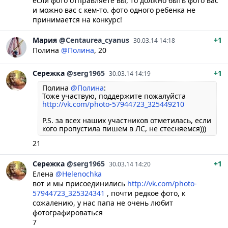
если фото отправляете вы, то должно быть фото вас
и можно вас с кем-то. фото одного ребенка не
принимается на конкурс!
Мария
@Centaurea_cyanus
+1
30.03.14 14:18
Полина
@Полина
, 20
Сережка
@serg1965
+1
30.03.14 14:19
Полина
@Полина
:
Тоже участвую, поддержите пожалуйста
http://vk.com/photo-57944723_325449210
P.S. за всех наших участников отметилась, если
кого пропустила пишем в ЛС, не стесняемся)))
21
Сережка
@serg1965
+1
30.03.14 14:20
Елена
@Helenochka
вот и мы присоединились
http://vk.com/photo-
57944723_325324341
, почти редкое фото, к
сожалению, у нас папа не очень любит
фотографироваться
7