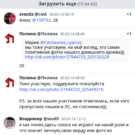
Загрузить еще
(15 из 62)
zvezda
@raiA
+1
30.03.14 08:19
Алекс
@159753
, 28
Полина
@Полина
+1
30.03.14 08:46
Мария
@Centaurea_cyanus
:
мы тоже учатсвуем. на мой взгляд, это самая
позитивная фотка нашего домашнего архива)))
http://vk.com/photo-57944723_325132229
20
Полина
@Полина
30.03.14 09:50
Тоже участвую, поддержите пожалуйста
http://vk.com/photo-57944723_325449210
P.S. за всех наших участников отметилась, если кого
пропустила пишем в ЛС, не стесняемся)))
Владимир
@wudli
30.03.14 12:12
я как понял,здесь голоса не играют ни какой роли и
что значит личную,свою морду или фото из