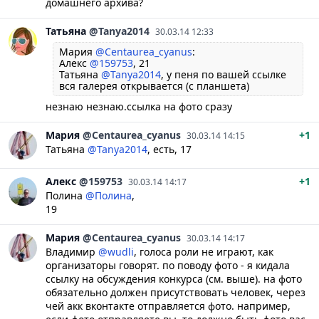
домашнего архива?
Татьяна
@Tanya2014
30.03.14 12:33
Мария
@Centaurea_cyanus
:
Алекс
@159753
, 21
Татьяна
@Tanya2014
, у пеня по вашей ссылке
вся галерея открывается (с планшета)
незнаю незнаю.ссылка на фото сразу
Мария
@Centaurea_cyanus
+1
30.03.14 14:15
Татьяна
@Tanya2014
, есть, 17
Алекс
@159753
+1
30.03.14 14:17
Полина
@Полина
,
19
Мария
@Centaurea_cyanus
30.03.14 14:17
Владимир
@wudli
, голоса роли не играют, как
организаторы говорят. по поводу фото - я кидала
ссылку на обсуждения конкурса (см. выше). на фото
обязательно должен присутствовать человек, через
чей акк вконтакте отправляется фото. например,