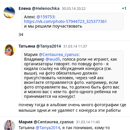
Елена
@Helenochka
+1
30.03.14 20:22
Алекс
@159753
:
https://vk.com/photo-57944723_325377361
и мы решили поучаствовать
34
Татьяна
@Tanya2014
31.03.14 11:37
Мария
@Centaurea_cyanus
:
Владимир
@wudli
, голоса роли не играют, как
организаторы говорят. по поводу фото - я
кидала ссылку на обсуждения конкурса (см.
выше). на фото обязательно должен
присутствовать человек, через чей акк
вконтакте отправляется фото. например, если
фото отправляете вы, то должно быть фото вас
и можно вас с кем-то. фото одного ребенка не
принимается на конкурс!
почему тогда в альбоме очень много фотографии где
малыши одни.и не удаляют с конкурса эти работы
Мария
@Centaurea_cyanus
31.03.14 11:40
Татьяна
@Tanya2014
, я так понимаю, кому-то