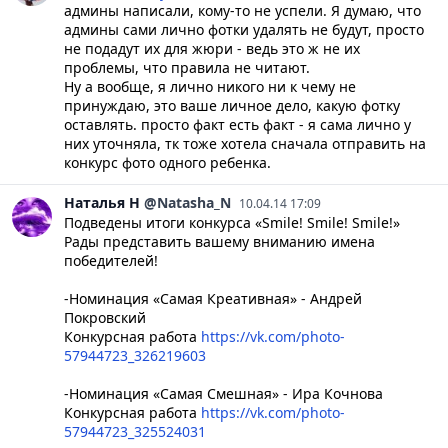
админы написали, кому-то не успели. Я думаю, что
админы сами лично фотки удалять не будут, просто
не подадут их для жюри - ведь это ж не их
проблемы, что правила не читают.
Ну а вообще, я лично никого ни к чему не
принуждаю, это ваше личное дело, какую фотку
оставлять. просто факт есть факт - я сама лично у
них уточняла, тк тоже хотела сначала отправить на
конкурс фото одного ребенка.
Наталья
Н
@Natasha_N
10.04.14 17:09
Подведены итоги конкурса «Smile! Smile! Smile!»
Рады представить вашему вниманию имена
победителей!
-Номинация «Самая Креативная» - Андрей
Покровский
Конкурсная работа
https://vk.com/photo-
57944723_326219603
-Номинация «Самая Смешная» - Ира Кочнова
Конкурсная работа
https://vk.com/photo-
57944723_325524031