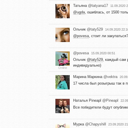
Татьяна
@tatyana17
11.09.2020 
@ugda
, ошиблась, от 1500 тол
Ольчик
@taty529
14.09.2020 22:1
@povesa
, стоит ли закупаться?
@povesa
15.09.2020 00:51
Ольчик
@taty529
, каждый сам р
индивидуально)
Online
Марина Маркина
@vektra
20.09
17 числа был розыгрыш так в 
Наталья Pineapl
@Pineapl
22.0
Все победители будут опублик
Мурка
@Chapyshill
23.09.2020 21