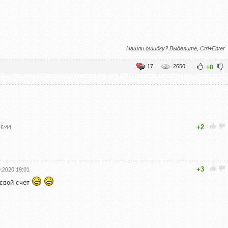
Нашли ошибку? Выделите, Ctrl+Enter
17
2650
+8
+2
16:44
,
+3
9.2020 19:01
 свой счет