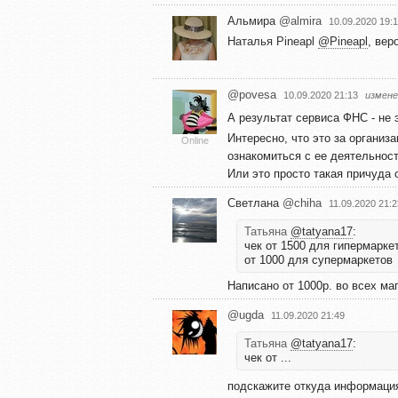
Альмира
@almira
10.09.2020 19:
Наталья Pineapl
@Pineapl
, вер
@povesa
10.09.2020 21:13
измене
А результат сервиса ФНС - не
Интересно, что это за органи
Online
ознакомиться с ее деятельнос
Или это просто такая причуда 
Светлана
@chiha
11.09.2020 21:2
Татьяна
@tatyana17
:
чек от 1500 для гипермарке
от 1000 для супермаркетов
Написано от 1000р. во всех ма
@ugda
11.09.2020 21:49
Татьяна
@tatyana17
:
чек от ...
подскажите откуда информация