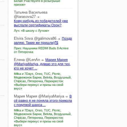
Белая Участвуйте в розыгрыше
призов»
Татьяна
Васильева
@tarasova27
Кому-нибудь из победителей уже
выслали сертификаты Озон?
Луч: «В школу с Лучом»
Elvira
Sova
@galimova86
Поздр
авляю. Такие же пришли)🥰
Приз: Наушники REDMI Buds 8 Acnive
от Пятерочка
Елена
@LenAn
Мария Мария
@MariyaMariya, думаю это для тех,
кто не хочет ...
Milka и 7Days, Oreo, TUC, Picnic,
Медвежонок Барни, Belvita, Воздушный,
Chipicao, Пятерочка, Перекресток:
«Выбери перекус и призы на свой
вкус»
Мария
Мария
@MariyaMariya
В
сё равно я не поняла этого прикола
с покупкой шанса ...
Milka и 7Days, Oreo, TUC, Picnic,
Медвежонок Барни, Belvita, Воздушный,
Chipicao, Пятерочка, Перекресток:
«Выбери перекус и призы на свой
вкус»