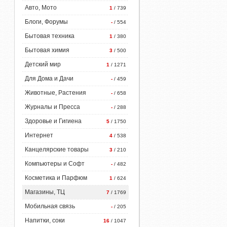
Авто, Мото
1
/ 739
Блоги, Форумы
-
/ 554
Бытовая техника
1
/ 380
Бытовая химия
3
/ 500
Детский мир
1
/ 1271
Для Дома и Дачи
-
/ 459
Животные, Растения
-
/ 658
Журналы и Пресса
-
/ 288
Здоровье и Гигиена
5
/ 1750
Интернет
4
/ 538
Канцелярские товары
3
/ 210
Компьютеры и Софт
-
/ 482
Косметика и Парфюм
1
/ 624
Магазины, ТЦ
7
/ 1769
Мобильная связь
-
/ 205
Напитки, соки
16
/ 1047