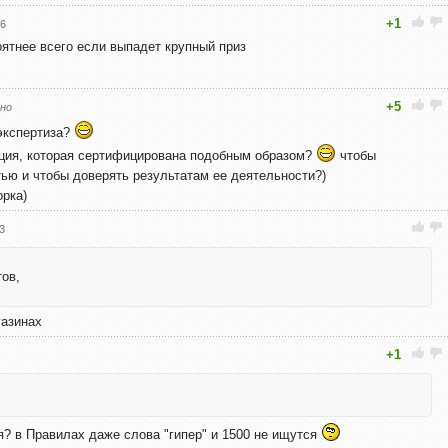
+1
16
оятнее всего если выпадет крупный приз
+5
но
 экспертиза?
зация, которая сертифицирована подобным образом?
чтобы
тью и чтобы доверять результатам ее деятельности?)
орка)
3
тов,
газинах
+1
? в Правилах даже слова "гипер" и 1500 не ищутся