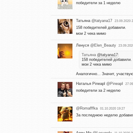
победители за 1 неделю
Татьяна
@tatyana17
23.09.2020 
158 победителей добавили.
мои 2 чека мимо
Ленуся
@Elen_Beauty
23.09.202
Татьяна
@tatyana17
:
158 победителей добавили.
мои 2 чека мимо
Аналогично... Значит, участву
Наталья Pineapl
@Pineapl
27.0
победители за 2 неделю
@Romafffka
01.10.2020 19:27
За последнюю неделю добави
Anny Mo
@Lesypoly