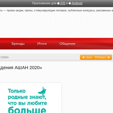
Приложение для
iOS
и
Android
 — промо-акции, призы, стимулирующие лотереи, публичные конкурсы, рекламные ак
Бренды
Итоги
Общение
Spar
М.Видео
 2020»
ождения АШАН 2020»