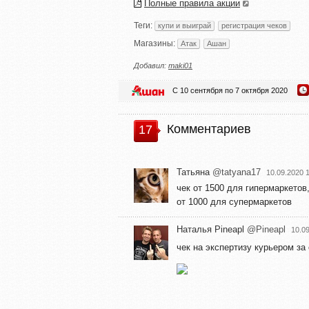
Полные правила акции
Теги:
купи и выиграй
регистрация чеков
Магазины:
Атак
Ашан
Добавил:
maki01
С 10 сентября по 7 октября 2020
Комментариев
17
Татьяна
@tatyana17
10.09.2020 
чек от 1500 для гипермаркетов
от 1000 для супермаркетов
Наталья Pineapl
@Pineapl
10.0
чек на экспертизу курьером за