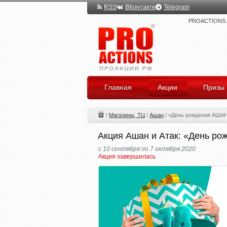
RSS
ВКонтакте
Telegram
PROACTIONS.ru
Главная
Акции
Призы
/
Магазины, ТЦ
/
Ашан
/
«День рождения АШАН
Акция Ашан и Атак: «День р
с 10 сентября по 7 октября 2020
Акция завершилась