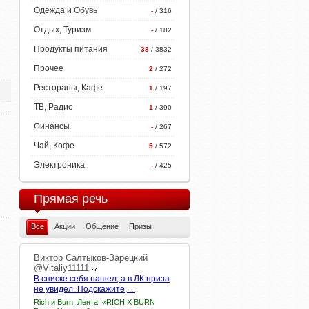
Одежда и Обувь
-
/ 316
Отдых, Туризм
-
/ 182
Продукты питания
33
/ 3832
Прочее
2
/ 272
Рестораны, Кафе
1
/ 197
ТВ, Радио
1
/ 390
Финансы
-
/ 267
Чай, Кофе
5
/ 572
Электроника
-
/ 425
Прямая речь
Все
Акции
Общение
Призы
Виктор
Салтыков-Зарецкий
@Vitaliy11111
В списке себя нашел, а в ЛК приза
не увидел. Подскажите, ...
Rich и Burn, Лента: «RIСH X BURN