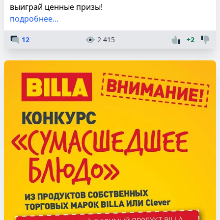
выиграй ценные призы!
подробнее...
12
2 415
+2