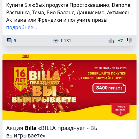
Купите 5 любых продукта Простоквашино, Danone,
Растишка, Тема, Био Баланс, Даннисимо, Актимель,
Активиа или Френдики и получите призы!
подробнее...
9
1 131
+7
Акция
Billa
«BILLA празднует - ВЫ
выигрываете»