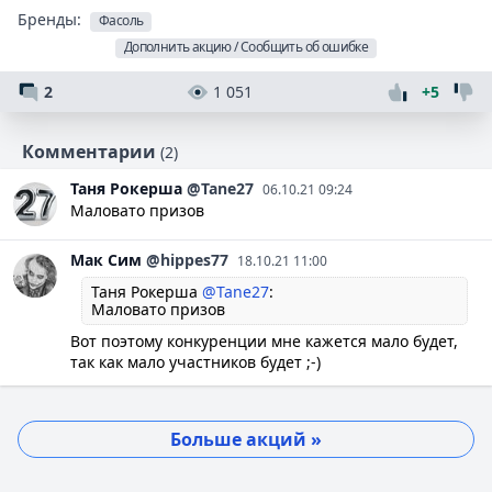
Бренды:
Фасоль
Дополнить акцию / Сообщить об ошибке
2
1 051
+5
Комментарии
(2)
Таня
Рокерша
@Tane27
06.10.21 09:24
Маловато призов
Мак
Сим
@hippes77
18.10.21 11:00
Таня Рокерша
@Tane27
:
Маловато призов
Вот поэтому конкуренции мне кажется мало будет,
так как мало участников будет ;-)
Больше акций »