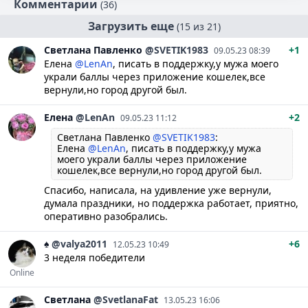
Комментарии
(36)
Загрузить еще
(15 из 21)
Светлана
Павленко
@SVETIK1983
+1
09.05.23 08:39
Елена
@LenAn
, писать в поддержку,у мужа моего
украли баллы через приложение кошелек,все
вернули,но город другой был.
Елена
@LenAn
+2
09.05.23 11:12
Светлана Павленко
@SVETIK1983
:
Елена
@LenAn
, писать в поддержку,у мужа
моего украли баллы через приложение
кошелек,все вернули,но город другой был.
Спасибо, написала, на удивление уже вернули,
думала праздники, но поддержка работает, приятно,
оперативно разобрались.
♠️
@valya2011
+6
12.05.23 10:49
3 неделя победители
Online
Светлана
@SvetlanaFat
13.05.23 16:06