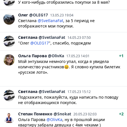
У кого-нибудь отобразились покупки за 8 мая?
Олег
@OLEG17
13.05.23 19:04
Светлана
@SvetlanaFat
, за 5 период не
отображаются мои покупки.
Светлана
@SvetlanaFat
14.05.23 07:50
"Олег
@OLEG17
", спасибо, подождем
Ольга
Парова
@OlivKa
+1
17.05.23 14:01
Мой энтузиазм немного упал, когда я увидела
количество участников😀. Я словно купила билетик
«русское лото».
Светлана
@SvetlanaFat
17.05.23 15:12
Подскажите, пожалуйста, куда написать по поводу
не отображающихся покупок.
Степан
Поменко
@Snokat
+2
20.05.23 02:03
Ольга Парова
@OlivKa
, ну в прошлой акции
квартиру забрала девушка с 4мя чеками )