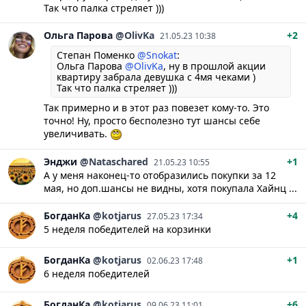
Так что палка стреляет )))
Ольга
Парова
@OlivKa
+2
21.05.23 10:38
Степан Поменко
@Snokat
:
Ольга Парова
@OlivKa
, ну в прошлой акции
квартиру забрала девушка с 4мя чеками )
Так что палка стреляет )))
Так примерно и в этот раз повезет кому-то. Это
точно! Ну, просто бесполезно тут шансы себе
увеличивать.
Энджи
@Nataschared
+1
21.05.23 10:55
А у меня наконец-то отобразились покупки за 12
мая, но доп.шансы не видны, хотя покупала Хайнц ...
БогданКа
@kotjarus
+4
27.05.23 17:34
5 неделя победителей на корзинки
БогданКа
@kotjarus
+1
02.06.23 17:48
6 неделя победителей
БогданКа
@kotjarus
+6
09.06.23 11:01