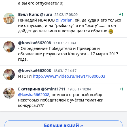
а вы его отпускаете? 0)
Вэлл
Кипс
@ruru
+1
22.02.17 08:09
Геннадий ИВАНОВ
@ivorian
, ой, да куда я его только
не отпускаю, и на "рыбалку" и на "охоту"....... а он
дойдет до магазина и возвращается обратно
@kowka6662008
17.03.17 10:41
• Определение Победителя и Призёров и
объявление результатов Конкурса – 17 марта 2017
года.
@kowka6662008
18.03.17 14:17
ИТОГИ
http://www.mvideo.ru/news/16800003
Екатерина
@Smint1711
+1
19.03.17 10:04
@kowka6662008
, немного странный выбор
некоторых победителей с учётом тематики
конкурса.????
Больше акций »