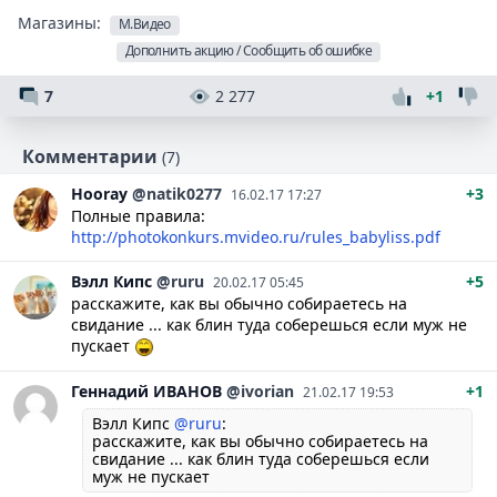
Магазины:
М.Видео
Дополнить акцию / Сообщить об ошибке
7
2 277
+1
Комментарии
(7)
Hooray
@natik0277
+3
16.02.17 17:27
Полные правила:
http://photokonkurs.mvideo.ru/rules_babyliss.pdf
Вэлл
Кипс
@ruru
+5
20.02.17 05:45
расскажите, как вы обычно собираетесь на
свидание ... как блин туда соберешься если муж не
пускает
Геннадий
ИВАНОВ
@ivorian
+1
21.02.17 19:53
Вэлл Кипс
@ruru
:
расскажите, как вы обычно собираетесь на
свидание ... как блин туда соберешься если
муж не пускает