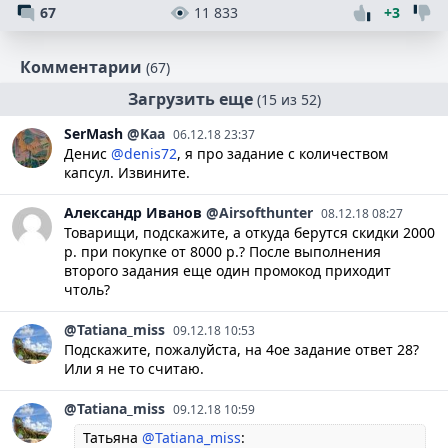
67
11 833
+3
Комментарии
(67)
Загрузить еще
(15 из 52)
SerMash
@Kaa
06.12.18 23:37
Денис
@denis72
, я про задание с количеством
капсул. Извините.
Александр
Иванов
@Airsofthunter
08.12.18 08:27
Товарищи, подскажите, а откуда берутся скидки 2000
р. при покупке от 8000 р.? После выполнения
второго задания еще один промокод приходит
чтоль?
@Tatiana_miss
09.12.18 10:53
Подскажите, пожалуйста, на 4ое задание ответ 28?
Или я не то считаю.
@Tatiana_miss
09.12.18 10:59
Татьяна
@Tatiana_miss
: