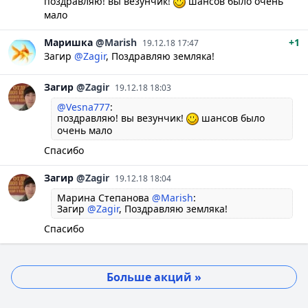
поздравляю! вы везунчик!
шансов было очень
мало
Маришка
@Marish
+1
19.12.18 17:47
Загир
@Zagir
, Поздравляю земляка!
Загир
@Zagir
19.12.18 18:03
@Vesna777
:
поздравляю! вы везунчик!
шансов было
очень мало
Спасибо
Загир
@Zagir
19.12.18 18:04
Марина Степанова
@Marish
:
Загир
@Zagir
, Поздравляю земляка!
Спасибо
Больше акций »