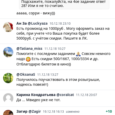
Подскажите, пожалуйста, на 4ое задание ответ
28? Или я не то считаю.
ааааа, сорри - вижу)))
Ан
За
@Luckyaza
10.12.18 23:10
Есть промокод на 1000руб . Могу оформить заказ на
себя, при учете что Ваша покупка будет более
5000руб. с учётом скидки. Пишите в ЛК.
@Tatiana_miss
11.12.18 10:27
Помогите с последним заданием
Совсем немного
надо
Есть скидки 500/1667, 1000/3334 и др.
Отблагодарю билетом в кино))
@OksanaS
11.12.18 13:27
Получилось поучаствовать в этом розыгрыше,
надеюсь повезёт)
Карина
Кондратьева
@coralcat
11.12.18 20:07
Да ... Мвидео уже не тот.
Загир
@Zagir
+10
19.12.18 16:13
изменено