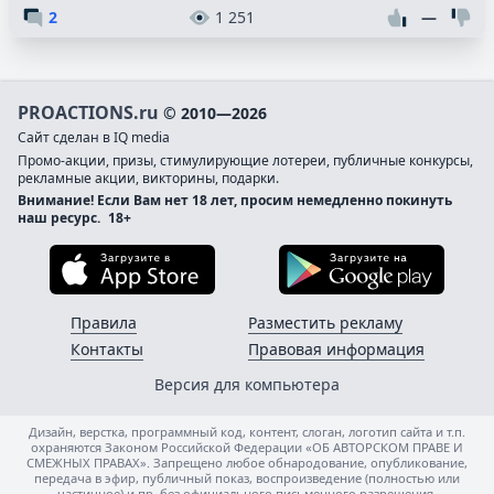
2
1 251
—
PROACTIONS.ru
© 2010—2026
Сайт сделан в IQ media
Промо-акции, призы, стимулирующие лотереи, публичные конкурсы,
рекламные акции, викторины, подарки.
Внимание! Если Вам нет 18 лет, просим немедленно покинуть
наш ресурс.
18+
Загрузите в App Store
Загруз
Правила
Разместить рекламу
Контакты
Правовая информация
Версия для компьютера
Дизайн, верстка, программный код, контент, слоган, логотип сайта и т.п.
охраняются Законом Российской Федерации «ОБ АВТОРСКОМ ПРАВЕ И
СМЕЖНЫХ ПРАВАХ». Запрещено любое обнародование, опубликование,
передача в эфир, публичный показ, воспроизведение (полностью или
частичное) и пр. без официального письменного разрешения.