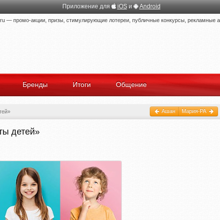
Приложение для
iOS
и
Android
 — промо-акции, призы, стимулирующие лотереи, публичные конкурсы, рекламные ак
Бренды
Итоги
Общение
Ашан
Мария-РА
тей»
ты детей»