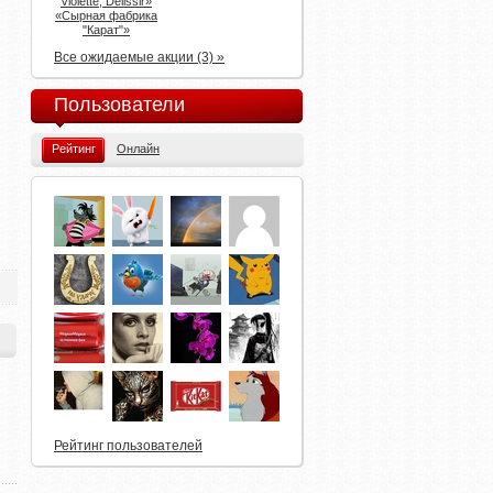
Violette, Delissir»
«Сырная фабрика
"Карат"»
Все ожидаемые акции (3) »
Пользователи
Рейтинг
Онлайн
Рейтинг пользователей