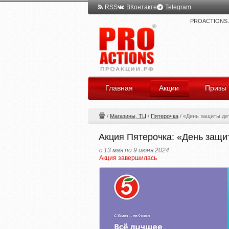
RSS
ВКонтакте
Telegram
PROACTIONS.ru
Главная
Акции
Призы
/
Магазины, ТЦ
/
Пятерочка
/
«День защиты де
Акция Пятерочка: «День защи
с 13 мая по 9 июня 2024
Акция завершилась