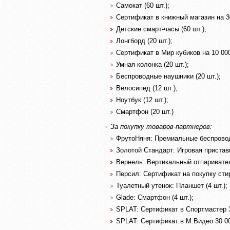
Самокат (60 шт.);
Сертификат в книжный магазин на 30
Детские смарт-часы (60 шт.);
Лонгборд (20 шт.);
Сертификат в Мир кубиков на 10 000 
Умная колонка (20 шт.);
Беспроводные наушники (20 шт.);
Велосипед (12 шт.);
Ноутбук (12 шт.);
Смартфон (20 шт.)
За покупку товаров-партнеров:
ФрутоНяня: Премиальные беспровод
Золотой Стандарт: Игровая приставка
Вернель: Вертикальный отпаривател
Персил: Сертификат на покупку стир
Туалетный утенок: Планшет (4 шт.);
Glade: Смартфон (4 шт.);
SPLAT: Сертификат в Спортмастер 30
SPLAT: Сертификат в М.Видео 30 000