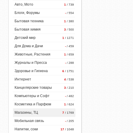
Авто, Мото
1
/ 739
Блоги, Форумы
-
/ 554
Бытовая техника
1
/ 380
Бытовая химия
3
/ 500
Детский мир
1
/ 1271
Для Дома и Дачи
-
/ 459
Животные, Растения
1
/ 659
Журналы и Пресса
-
/ 288
Здоровье и Гигиена
6
/ 1751
Интернет
4
/ 538
Канцелярские товары
3
/ 210
Компьютеры и Софт
-
/ 482
Косметика и Парфюм
1
/ 624
Магазины, ТЦ
7
/ 1769
Мобильная связь
-
/ 205
Напитки, соки
17
/ 1048