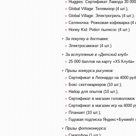
Huggies: Сертификат Ламода 30 000 р
Global Village: Телевизор (4 шт.);
Global Village: Электрогриль (4 шт.);
Селяночка: Рожковая кофеварка (4 ш
Honey Kid: Робот пылесос (4 шт.)
За покупку в доставке:
Электросамокат (4 шт.)
За вступление в «Детский клуб»
25 000 баллов на карту «X5 Клуба» (
Призы конкурса рисунков:
Сертификат в Леонардо на 4000 руб. 
Бокс скетчмаркеров (10 шт.);
Набор для опытов (10 шт.);
Сертификат в магазин головоломок н
Сертификат в магазин игр на 4000 ру
Планшет (10 шт.);
Годовая подписка Яндекс+Букмейт (
Призы фотоконкурса:
Смартфон (1 шт.);