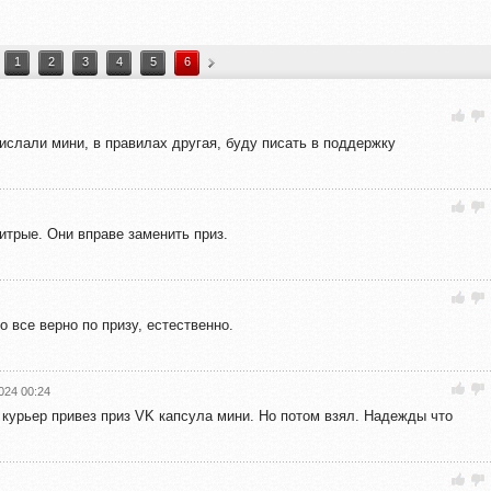
1
2
3
4
5
6
рислали мини, в правилах другая, буду писать в поддержку
хитрые. Они вправе заменить приз.
то все верно по призу, естественно.
024 00:24
 курьер привез приз VK капсула мини. Но потом взял. Надежды что