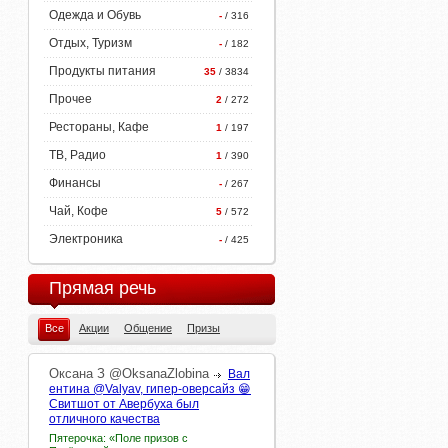
Одежда и Обувь
-
/ 316
Отдых, Туризм
-
/ 182
Продукты питания
35
/ 3834
Прочее
2
/ 272
Рестораны, Кафе
1
/ 197
ТВ, Радио
1
/ 390
Финансы
-
/ 267
Чай, Кофе
5
/ 572
Электроника
-
/ 425
Прямая речь
Все
Акции
Общение
Призы
Оксана
З
@OksanaZlobina
Вал
ентина @Valyav, гипер-оверсайз 😁
Свитшот от Авербуха был
отличного качества
Пятерочка: «Поле призов с