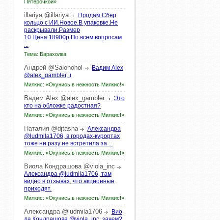
Пятёрочкой»
illariya
@illariya
Продам Сбер
кольцо с ИИ.Новое.В упаковке.Не
раскрывали.Размер
10.Цена:18900р.По всем вопросам
...
Тема: Барахолка
Андрей
@Salohohol
Вадим Alex
@alex_gambler, )
Милкис: «Окунись в нежность Милкис!»
Вадим
Alex
@alex_gambler
Это
кто на обложке радостная?
Милкис: «Окунись в нежность Милкис!»
Наталия
@djtasha
Александра
@ludmila1706, в городах-курортах
тоже ни разу не встретила за ...
Милкис: «Окунись в нежность Милкис!»
Виола
Кондрашова
@viola_inc
Александра @ludmila1706, там
видно в отзывах, что акционные
приходят.
Милкис: «Окунись в нежность Милкис!»
Александра
@ludmila1706
Вио
ла Кондрашова @viola_inc, зачем?