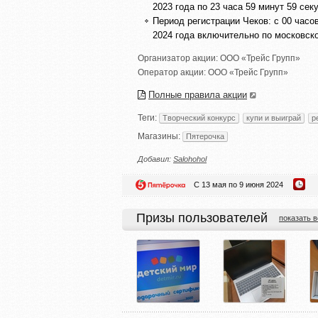
2023 года по 23 часа 59 минут 59 се
Период регистрации Чеков: с 00 часов
2024 года включительно по московск
Организатор акции:
ООО «Трейс Групп»
Оператор акции:
ООО «Трейс Групп»
Полные правила акции
Теги:
Творческий конкурс
купи и выиграй
р
Магазины:
Пятерочка
Добавил:
Salohohol
С 13 мая по 9 июня 2024
Призы пользователей
показать в