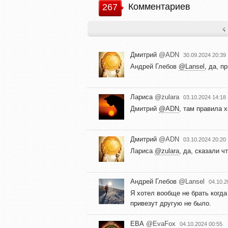
Комментариев
267
Дмитрий
@ADN
30.09.2024 20:39
Андрей Глебов
@Lansel
, да, п
Лариса
@zulara
03.10.2024 14:18
Дмитрий
@ADN
, там правила 
Дмитрий
@ADN
03.10.2024 20:20
Лариса
@zulara
, да, сказали ч
Андрей Глебов
@Lansel
04.10.2
Я хотел вообще не брать когда
привезут другую не было.
ЕВА
@EvaFox
04.10.2024 00:55