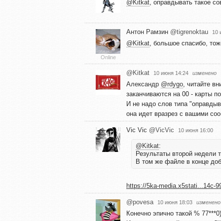
@Kitkat
, оправдывать такое со
Антон Рамзин
@tigrenoktau
10 
@Kitkat
, большое спасибо, то
Online
@Kitkat
10 июня 14:24
изменено
Александр
@rdygo
, читайте вн
заканчиваются на 00 - карты п
И не надо слов типа "оправдыв
она идет вразрез с вашими соо
Vic Vic
@VicVic
10 июня 16:00
@Kitkat
:
Результаты второй недели т
В том же файле в конце до
https://5ka-media.x5stati...14c
@povesa
10 июня 18:03
изменено
Конечно эпично такой % 77***0)