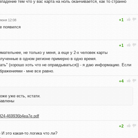
впадение тем что у вас карта на ноль оканчивается, как то странно
+1
июня 12:08
же появился
+1
имательнее, не только у меня, а еще у 2-х человек карты
олученные в одном регионе примерно в одно время.
ать" (хорошо хоть что не оправдываться)) - я даю информацию. Если
бражениями - мне все равно.
+4
оже уже есть, кстати.
бавлены
-9924-469936b4ea7e.pdf
+2
 И это какая-то логика что ли?