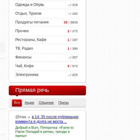
Одежда и Обувь
-
/ 316
Отдых, Туризм
-
/ 182
Продукты питания
35
/ 3834
Прочее
2
/ 272
Рестораны, Кафе
1
/ 197
ТВ, Радио
1
/ 390
Финансы
-
/ 267
Чай, Кофе
5
/ 572
Электроника
-
/ 425
Прямая речь
Все
Акции
Общение
Призы
@iraa
в 14: 35 после публикации
коммента я долга не могла ...
Добрый и Burn, Пятерочка: «Fame to
Flame Попадай в ритмы, тренды и
призы»