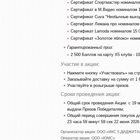
Сертификат Спортмастер номиналом 
Сертификат в М.Видео номиналом 17 
Сертификат Cuva "Необычные выходн
Сертификат Лемана про номиналом 15
Сертификат Lamoda номиналом 15 00
Сертификат «Золотое яблоко» номин
Гарантированный приз:
2 500 Баллов на карту Х5 клуба - 10
Участие в акции:
Нажмите кнопку «Участвовать» на стр
Заказывайте доставку на сумму от 1 6
Участвуйте в розыгрыше призов.
Сроки проведения акции:
Общий срок проведения Акции: с 19 м
выдачи Призов Победителям;
Общий период совершения покупок для
23 часа 59 минут 59 сек 22 июня 202
Организатор акции:
ООО «ИКС 5 ДИДЖИТА
Оператор акции:
ООО «ЮМС»