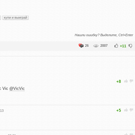
купи и выиграй
Нашли ошибку? Выделите, Ctrl+Enter
26
2007
+11
+8
c Vic
@VicVic
+5
:13