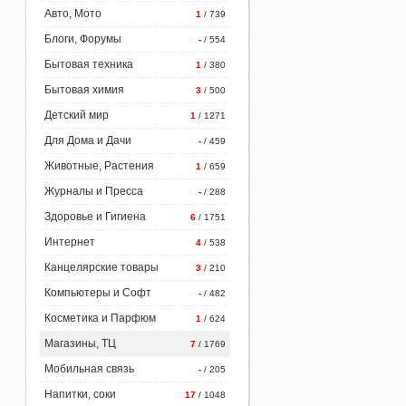
Авто, Мото
1
/ 739
Блоги, Форумы
-
/ 554
Бытовая техника
1
/ 380
Бытовая химия
3
/ 500
Детский мир
1
/ 1271
Для Дома и Дачи
-
/ 459
Животные, Растения
1
/ 659
Журналы и Пресса
-
/ 288
Здоровье и Гигиена
6
/ 1751
Интернет
4
/ 538
Канцелярские товары
3
/ 210
Компьютеры и Софт
-
/ 482
Косметика и Парфюм
1
/ 624
Магазины, ТЦ
7
/ 1769
Мобильная связь
-
/ 205
Напитки, соки
17
/ 1048