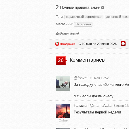
Полные правила акции
Теги:
подарочный сертификат
денежный приз
Магазины:
Пятерочка
Добавил:
fpavel
С 19 мая по 22 июня 2026
Комментариев
26
@fpavel
19 мая 12:52
За находку спасибо коллеге Vi
п.с.- если дубль снесу
Наталья
@mamaNata
5 июня 22
Результаты первой недели
Online