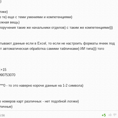
)
тике)
е те) еще с теми умениями и компетенциями)
нужная вещь)
оручения такие же начальники отделов) с таким же компетенциями)))
тывают данные если в Excel, то если не настроить форматы ячеек под
т автоматическая обработка самими табличками) ИИ типа))) того
E+15
7090753070
***0 - то это наверно короче данные на 1-2 символа)
 номеров карт различных - нет подобной логики)
 личные)
+5
5:56