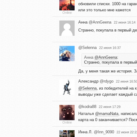
обновили списки. 1000 на гара
или это только мне кажется
Online
Анна
@AnnGeena
22 июня 16:14
Странно, покупала в первый де
@Selenna
22 июня 16:37
Анна
@AnnGeena
:
Странно, покупала в первый
Да, у меня такая же история. 
Александр
@rdygo
22 июня 16:5
@Selenna
, из победителей на 
выводы уже сделает каждый с
@kodra88
22 июня 17:29
Наталья
@mamaNata
, написал
карта на 0 заканчивается? Посмо
Online
Инна Л.
@Inn_9090
22 июня 22:2