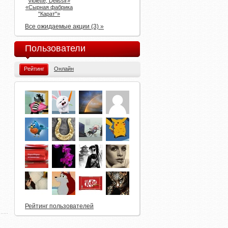
Violette, Delissir»
«Сырная фабрика
"Карат"»
Все ожидаемые акции (3) »
Пользователи
Рейтинг
Онлайн
Рейтинг пользователей