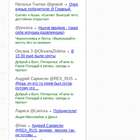
Наталья
Гнатюк
@gnatok
Очер
едные победители. И Главный.
Garnier и Ашан: «Garnier. Выиграй лето,
достойное открытки»
@povesa
Нынче квадрик - такая
себе игрушка-развлекушка)
Черноголовка и Лента: «Выигрывайте
мечты без остановки»
Оксана
З
@OksanaZlobina
В
15.30 ещё были серты
Добрый и Burn, Пятерочка: «Fame to
Flame Попадай в ритмы, тренды и
призы»
Андрей
Саркисян
@REX_RUS
@iraa, ну кто то прям был готов,
потому что ...
Добрый и Burn, Пятерочка: «Fame to
Flame Попадай в ритмы, тренды и
призы»
Лариса
@Larissa
Победители!
Акция Мясолюбов и Дикси
@iraa
Андрей Саркисян
@REX_RUS, видимо , многие так ,
не готовы ...