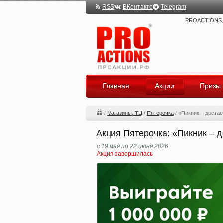
RSS
ВКонтакте
Telegram
PROACTIONS.ru
Главная
Акции
Призы
/
Магазины, ТЦ
/
Пятерочка
/
«Пикник – доста
Акция Пятерочка: «Пикник – 
с 19 мая по 22 июня 2026
Акция завершилась