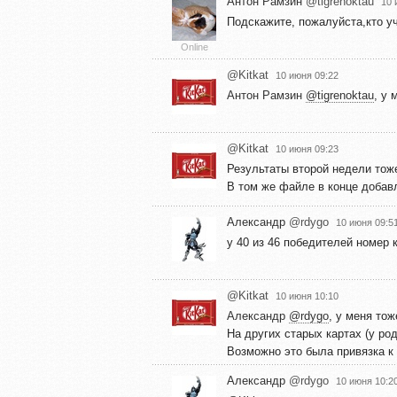
Антон Рамзин
@tigrenoktau
10 
Подскажите, пожалуйста,кто у
Online
@Kitkat
10 июня 09:22
Антон Рамзин
@tigrenoktau
, у 
@Kitkat
10 июня 09:23
Результаты второй недели тоже
В том же файле в конце добав
Александр
@rdygo
10 июня 09:5
у 40 из 46 победителей номер 
@Kitkat
10 июня 10:10
Александр
@rdygo
, у меня тож
На других старых картах (у род
Возможно это была привязка к 
Александр
@rdygo
10 июня 10:2