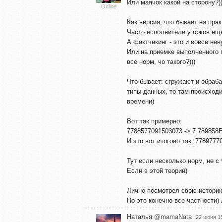
Или маячок какой на сторону?))
Online
Как версия, что бывает на прак
Часто исполнители у орков ещ
А фактчекинг - это и вовсе не
Или на приемке выполненного п
все норм, чо такого?)))
Что бывает: сгружают и обраба
типы данных, то там происходи
времени)
Вот так примерно:
7788577091503073 -> 7.789858
И это вот итогово так: 778977
Тут если несколько норм, не с 
Если в этой теории)
Лично посмотрел свою историю
Но это конечно все частности)
Наталья
@mamaNata
22 июня 1