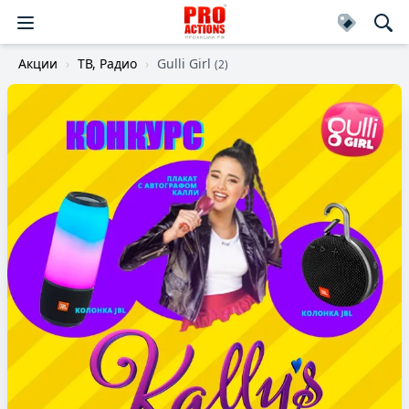
Акции
ТВ, Радио
Gulli Girl
(2)