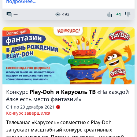
подробнее...
—
493
+1
Конкурс
Play-Doh и Карусель ТВ
«На каждой
ёлке есть место фантазии!»
С 1 по 29 декабря 2021
Конкурс завершился
Телеканал «Карусель» совместно с Play-Doh
запускает масштабный конкурс креативных
ёлочных игрушек. Потому что верит – на каждой