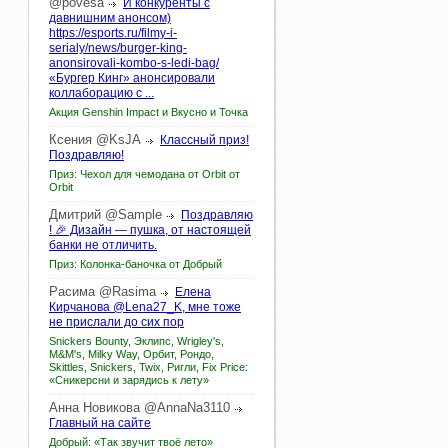
@povesa
И конкуренты с
давнишним анонсом)
https://esports.ru/filmy-i-
serialy/news/burger-king-
anonsirovali-kombo-s-ledi-bag/
«Бургер Кинг» анонсировали
коллаборацию с ...
Акция Genshin Impact и Вкусно и Точка
Ксения
@KsJA
Классный приз!
Поздравляю!
Приз: Чехол для чемодана от Orbit от
Orbit
Дмитрий
@Sample
Поздравляю
! 🎉 Дизайн — пушка, от настоящей
банки не отличить.
Приз: Колонка-баночка от Добрый
Расима
@Rasima
Елена
Кирчанова @Lena27_K, мне тоже
не прислали до сих пор
Snickers Bounty, Эклипс, Wrigley's,
M&M's, Milky Way, Орбит, Рондо,
Skittles, Snickers, Twix, Ригли, Fix Price:
«Сникерсни и зарядись к лету»
Анна
Новикова
@AnnaNa3110
Главный на сайте
Добрый: «Так звучит твоё лето»