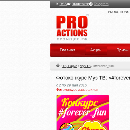
RSS
ВКонтакте
Telegram
PROACTIONS.ru
Главная
Акции
Призы
/
ТВ, Радио
/
Муз ТВ
/
«#forever_fun»
Фотоконкурс Муз ТВ: «#foreve
с 2 по 29 мая 2016
Фотоконкурс завершился