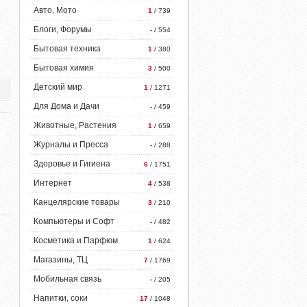
Авто, Мото
1
/ 739
Блоги, Форумы
-
/ 554
Бытовая техника
1
/ 380
Бытовая химия
3
/ 500
Детский мир
1
/ 1271
Для Дома и Дачи
-
/ 459
Животные, Растения
1
/ 659
Журналы и Пресса
-
/ 288
Здоровье и Гигиена
6
/ 1751
Интернет
4
/ 538
Канцелярские товары
3
/ 210
Компьютеры и Софт
-
/ 482
Косметика и Парфюм
1
/ 624
Магазины, ТЦ
7
/ 1769
Мобильная связь
-
/ 205
Напитки, соки
17
/ 1048