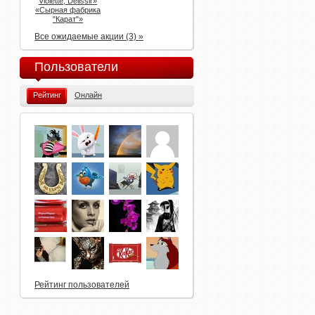
Violette, Delissir»
«Сырная фабрика
"Карат"»
Все ожидаемые акции (3) »
Пользователи
Рейтинг
Онлайн
Рейтинг пользователей