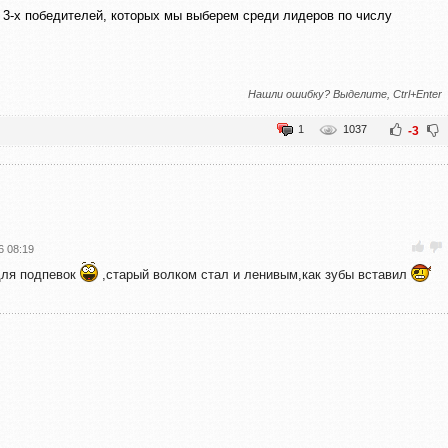
3-х победителей, которых мы выберем среди лидеров по числу
Нашли ошибку? Выделите, Ctrl+Enter
1
1037
-3
6 08:19
для подпевок
,старый волком стал и ленивым,как зубы вставил