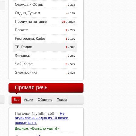
Одежда и Обувь
-
/ 316
Отдых, Туризм
-
/ 182
Продукты питания
35
/ 3834
Прочее
2
/ 272
Рестораны, Кафе
1
/ 197
ТВ, Радио
1
/ 390
Финансы
-
/ 267
Чай, Кофе
5
/ 572
Электроника
-
/ 425
Прямая речь
Все
Акции
Общение
Призы
Наталья
@yfnfkmz50
Не
окупилась ни одна из 10 пачек,
невезучая я.
Доширак: «Большая удача!»