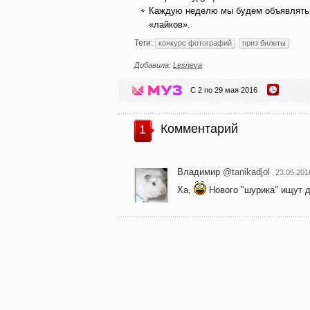
Каждую неделю мы будем объявлять 
«лайков».
Теги:
конкурс фотографий
приз билеты
Добавила:
Lesneva
С 2 по 29 мая 2016
Комментарий
1
Владимир
@tanikadjol
23.05.201
Ха,
Нового "шурика" ищут 