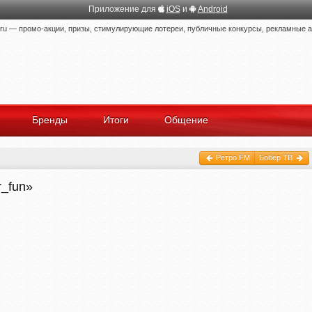
Приложение для
iOS
и
Android
 — промо-акции, призы, стимулирующие лотереи, публичные конкурсы, рекламные ак
Бренды
Итоги
Общение
Ретро FM
Бобёр ТВ
r_fun»