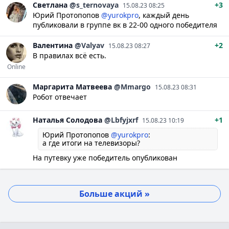
Светлана
@s_ternovaya
+3
15.08.23 08:25
Юрий Протопопов
@yurokpro
, каждый день
публиковали в группе вк в 22-00 одного победителя
Валентина
@Valyav
+2
15.08.23 08:27
В правилах всё есть.
Online
Маргарита
Матвеева
@Mmargo
15.08.23 08:31
Робот отвечает
Наталья
Солодова
@Lbfyjxrf
+1
15.08.23 10:19
Юрий Протопопов
@yurokpro
:
а где итоги на телевизоры?
На путевку уже победитель опубликован
Больше акций »