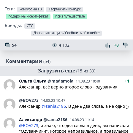
Теги:
конкурс на ТВ
Творческий конкурс
подарочный сертификат
приз путешествие
Бренды:
СТС
Дополнить акцию / Сообщить об ошибке
54
4 102
+8
Комментарии
(54)
Загрузить еще
(15 из 39)
Ольга
Ольга
@madamola
+1
14.08.23 10:40
Александр, всё верно,второе слово - одуванчик
@BOV273
14.08.23 10:47
Александр
@sania2186
, В день два слова, а не одно ))
Александр
@sania2186
14.08.23 11:14
@BOV273
, я знаю, что два слова в день, вы написали
"Одуванчики", которое неправильное, а правильное