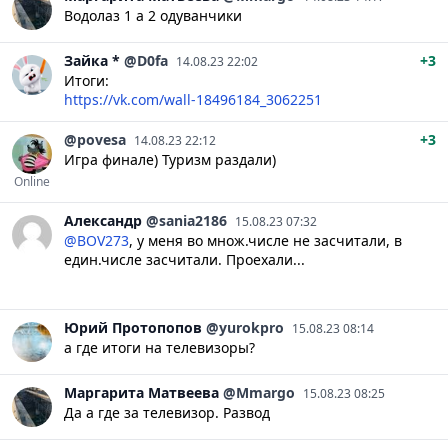
Водолаз 1 а 2 одуванчики
Зайка
*
@D0fa
+3
14.08.23 22:02
Итоги:
https://vk.com/wall-18496184_3062251
@povesa
+3
14.08.23 22:12
Игра финале) Туризм раздали)
Online
Александр
@sania2186
15.08.23 07:32
@BOV273
, у меня во множ.числе не засчитали, в
един.числе засчитали. Проехали...
Юрий
Протопопов
@yurokpro
15.08.23 08:14
а где итоги на телевизоры?
Маргарита
Матвеева
@Mmargo
15.08.23 08:25
Да а где за телевизор. Развод