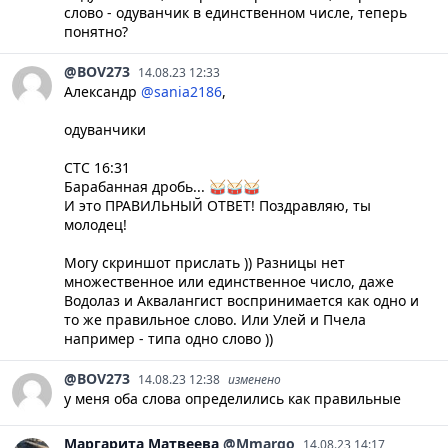
слово - одуванчик в единственном числе, теперь
понятно?
@BOV273
14.08.23 12:33
Александр
@sania2186
,
одуванчики
СТС 16:31
Барабанная дробь... 🥁🥁🥁
И это ПРАВИЛЬНЫЙ ОТВЕТ! Поздравляю, ты
молодец!
Могу скриншот прислать )) Разницы нет
множественное или единственное число, даже
Водолаз и Аквалангист воспринимается как одно и
то же правильное слово. Или Улей и Пчела
например - типа одно слово ))
@BOV273
14.08.23 12:38
изменено
у меня оба слова определились как правильные
Маргарита
Матвеева
@Mmargo
14.08.23 14:17