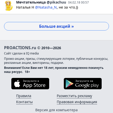
Мечтательница
@pikachuu
04.02.18 00:57
Наталья Н
@Natasha_N
, не за что.))
Больше акций »
PROACTIONS.ru
© 2010—2026
Сайт сделан в IQ media
Промо-акции, призы, стимулирующие лотереи, публичные конкурсы,
рекламные акции, викторины, подарки.
Внимание! Если Вам нет 18 лет, просим немедленно покинуть
наш ресурс.
18+
Загрузите в App Store
Загруз
Правила
Разместить рекламу
Контакты
Правовая информация
Версия для компьютера