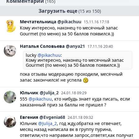
Комментарии
(165)
Загрузить еще
(15 из 150)
Мечтательница
@pikachuu
15.11.16 17:18
Кому интересно, наконец-то месячный запас
Gourmet (по меню) за 50 баллов появился.))
Наталья
Соловьева
@anya21
17.11.16 20:40
lucky
@pikachuu
:
Кому интересно, наконец-то месячный запас
Gourmet (по меню) за 50 баллов появился.))
пока отзывы модерацию проходили, месячный
запас закончился! не успела
Юльчик
@Julija_2
24.01.18 09:29
555
@pikachuu
, кто нибудь знает куда писать, если
заказанный приз за баллы не пришел ?
Евгения
@Evgenia68
24.01.18 09:32
Юльчик
@Julija_2
, год жду,обратка не отвечает,
месяц назад написала вк в группу пурина,
ответили,что направили запрос,ответят,как получат