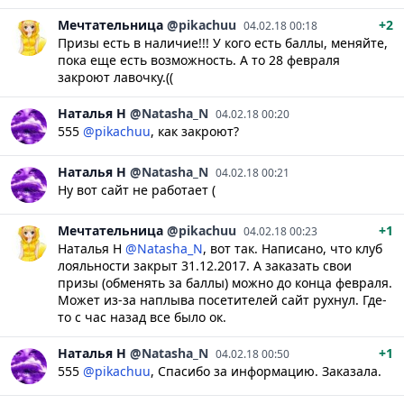
Мечтательница
@pikachuu
+2
04.02.18 00:18
Призы есть в наличие!!! У кого есть баллы, меняйте,
пока еще есть возможность. А то 28 февраля
закроют лавочку.((
Наталья
Н
@Natasha_N
04.02.18 00:20
555
@pikachuu
, как закроют?
Наталья
Н
@Natasha_N
04.02.18 00:21
Ну вот сайт не работает (
Мечтательница
@pikachuu
+1
04.02.18 00:23
Наталья Н
@Natasha_N
, вот так. Написано, что клуб
лояльности закрыт 31.12.2017. А заказать свои
призы (обменять за баллы) можно до конца февраля.
Может из-за наплыва посетителей сайт рухнул. Где-
то с час назад все было ок.
Наталья
Н
@Natasha_N
+1
04.02.18 00:50
555
@pikachuu
, Спасибо за информацию. Заказала.