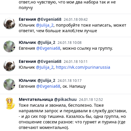
ответ,но чувствую, что мои два набора так и не
получу
Евгения
@Evgenia68
24.01.18 09:42
Юльчик
@Julija_2
, попробуйте тоже написать, может
ответят, чем больше жалоб,тем лучше
Юльчик
@Julija_2
24.01.18 10:08
Евгения
@Evgenia68
, можно ссылку на группу.
Евгения
@Evgenia68
24.01.18 10:11
Юльчик
@Julija_2
,
https://vk.com/purinarussia
Юльчик
@Julija_2
24.01.18 10:17
Евгения
@Evgenia68
, ок. Напишу
Мечтательница
@pikachuu
24.01.18 12:52
Тоже писала и звонила, бесполезно. Тоже
направляли запрос и передавали в службу доставки,
- и до сих пор тишина. Казалось бы, одна группа, но
отношение совсем разное: что гурмет и пурина (где
отвечают моментально).