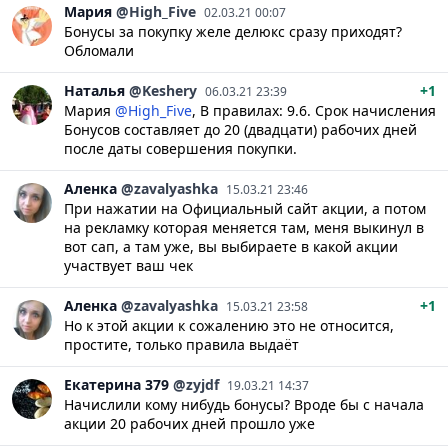
Мария
@High_Five
02.03.21 00:07
Бонусы за покупку желе делюкс сразу приходят?
Обломали
Наталья
@Keshery
+1
06.03.21 23:39
Мария
@High_Five
, В правилах: 9.6. Срок начисления
Бонусов составляет до 20 (двадцати) рабочих дней
после даты совершения покупки.
Аленка
@zavalyashka
15.03.21 23:46
При нажатии на Официальный сайт акции, а потом
на рекламку которая меняется там, меня выкинул в
вот сап, а там уже, вы выбираете в какой акции
участвует ваш чек
Аленка
@zavalyashka
+1
15.03.21 23:58
Но к этой акции к сожалению это не относится,
простите, только правила выдаёт
Екатерина
379
@zyjdf
19.03.21 14:37
Начислили кому нибудь бонусы? Вроде бы с начала
акции 20 рабочих дней прошло уже