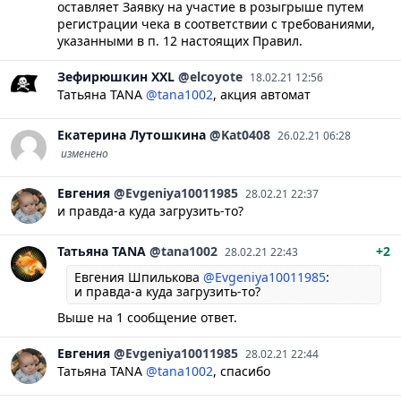
оставляет Заявку на участие в розыгрыше путем
регистрации чека в соответствии с требованиями,
указанными в п. 12 настоящих Правил.
Зефирюшкин XXL
@elcoyote
18.02.21 12:56
Татьяна TANA
@tana1002
, акция автомат
Екатерина
Лутошкина
@Kat0408
26.02.21 06:28
изменено
Евгения
@Evgeniya10011985
28.02.21 22:37
и правда-а куда загрузить-то?
Татьяна
TANA
@tana1002
+2
28.02.21 22:43
Евгения Шпилькова
@Evgeniya10011985
:
и правда-а куда загрузить-то?
Выше на 1 сообщение ответ.
Евгения
@Evgeniya10011985
28.02.21 22:44
Татьяна TANA
@tana1002
, спасибо