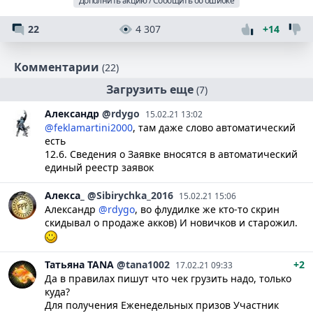
Дополнить акцию / Сообщить об ошибке
22
4 307
+14
Комментарии
(22)
Загрузить еще
(7)
Александр
@rdygo
15.02.21 13:02
@feklamartini2000
, там даже слово автоматический
есть
12.6. Сведения о Заявке вносятся в автоматический
единый реестр заявок
Алекса_
@Sibirychka_2016
15.02.21 15:06
Александр
@rdygo
, во флудилке же кто-то скрин
скидывал о продаже акков) И новичков и старожил.
Татьяна
TANA
@tana1002
+2
17.02.21 09:33
Да в правилах пишут что чек грузить надо, только
куда?
Для получения Еженедельных призов Участник