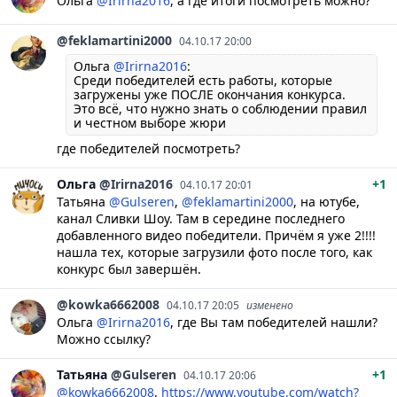
Ольга
@Irirna2016
, а где итоги посмотреть можно?
@feklamartini2000
04.10.17 20:00
Ольга
@Irirna2016
:
Среди победителей есть работы, которые
загружены уже ПОСЛЕ окончания конкурса.
Это всё, что нужно знать о соблюдении правил
и честном выборе жюри
где победителей посмотреть?
Ольга
@Irirna2016
+1
04.10.17 20:01
Татьяна
@Gulseren
,
@feklamartini2000
, на ютубе,
канал Сливки Шоу. Там в середине последнего
добавленного видео победители. Причём я уже 2!!!!
нашла тех, которые загрузили фото после того, как
конкурс был завершён.
@kowka6662008
04.10.17 20:05
изменено
Ольга
@Irirna2016
, где Вы там победителей нашли?
Можно ссылку?
Татьяна
@Gulseren
+1
04.10.17 20:06
@kowka6662008
,
https://www.youtube.com/watch?