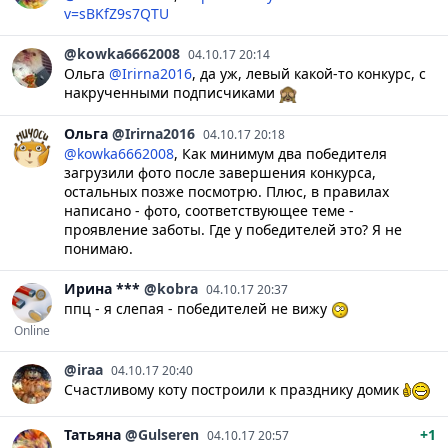
v=sBKfZ9s7QTU
@kowka6662008
04.10.17 20:14
Ольга
@Irirna2016
, да уж, левый какой-то конкурс, с
накрученными подписчиками
Ольга
@Irirna2016
04.10.17 20:18
@kowka6662008
, Как минимум два победителя
загрузили фото после завершения конкурса,
остальных позже посмотрю. Плюс, в правилах
написано - фото, соответствующее теме -
проявление заботы. Где у победителей это? Я не
понимаю.
Ирина
***
@kobra
04.10.17 20:37
ппц - я слепая - победителей не вижу
Online
@iraa
04.10.17 20:40
Счастливому коту построили к празднику домик
Татьяна
@Gulseren
+1
04.10.17 20:57