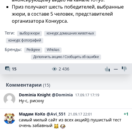
Приз получают шесть победителей, выбранные
жюри, в составе 5 человек, представителей
организатора Конкурса.
Теги:
выбор жюри
конкурс домашних животных
конкурс фотографий
Бренды:
Pedigree
Whiskas
Дополнить акцию / Сообщить об ошибке
15
2 436
—
Комментарии
(15)
Dominia
Knight
@Dominia
17.09.17 17:19
Ну-с, рискну
Мадам КоКо
@Avi_551
+1
21.09.17 22:01
самый милый сайт из всех акций)) пушистый тест
очень забавный