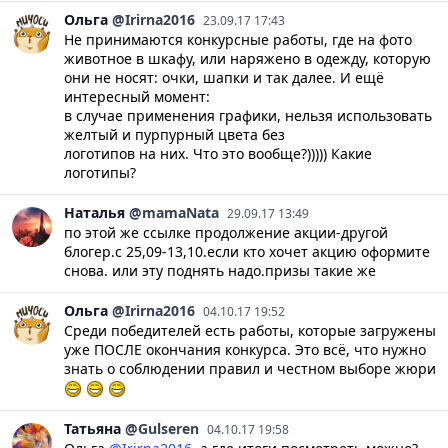
Ольга
@Irirna2016
23.09.17 17:43
Не принимаются конкурсные работы, где на фото
животное в шкафу, или наряжено в одежду, которую
они не носят: очки, шапки и так далее. И ещё
интересный момент:
в случае применения графики, нельзя использовать
желтый и пурпурный цвета без
логотипов на них. Что это вообще?))))) Какие
логотипы?
Наталья
@mamaNata
29.09.17 13:49
по этой же ссылке продолжение акции-другой
блогер.с 25,09-13,10.если кто хочет акцию оформите
снова. или эту поднять надо.призы такие же
Ольга
@Irirna2016
04.10.17 19:52
Среди победителей есть работы, которые загружены
уже ПОСЛЕ окончания конкурса. Это всё, что нужно
знать о соблюдении правил и честном выборе жюри
Татьяна
@Gulseren
04.10.17 19:58