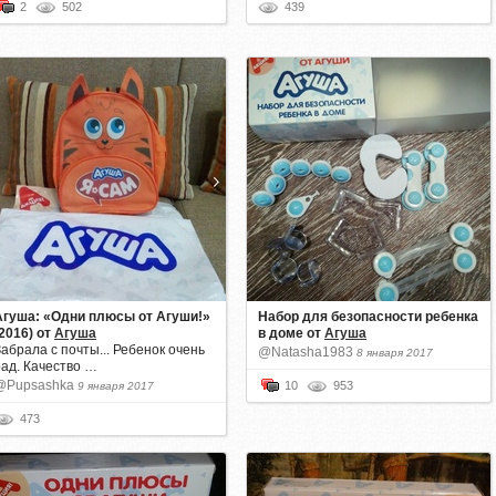
2
502
439
Агуша: «Одни плюсы от Агуши!»
Набор для безопасности ребенка
2016)
от
Агуша
в доме
от
Агуша
абрала с почты... Ребенок очень
@Natasha1983
8 января 2017
рад. Качество …
@Pupsashka
10
953
9 января 2017
473