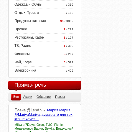
Одежда и Обувь
-
/ 316
Отдых, Туризм
-
/ 182
Продукты питания
33
/ 3832
Прочее
2
/ 272
Рестораны, Кафе
1
/ 197
ТВ, Радио
1
/ 390
Финансы
-
/ 267
Чай, Кофе
5
/ 572
Электроника
-
/ 425
Прямая речь
Все
Акции
Общение
Призы
Елена
@LenAn
Мария Мария
@MariyaMariya, думаю это для тех,
кто не хочет ...
Milka и 7Days, Oreo, TUC, Picnic,
Медвежонок Барни, Belvita, Воздушный,