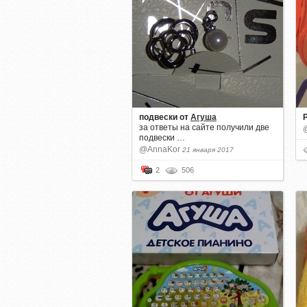
подвески
от
Агуша
за ответы на сайте получили две
подвески …
@AnnaKor
21 января 2017
2
506