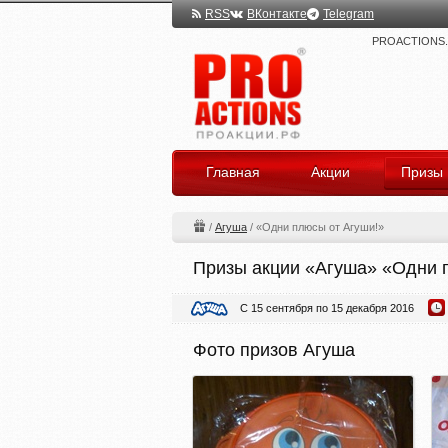
RSS
ВКонтакте
Telegram
PROACTIONS.ru
Главная
Акции
Призы
/
Агуша
/
«Одни плюсы от Агуши!»
Призы акции «Агуша» «Одни 
С 15 сентября по 15 декабря 2016
Фото призов Агуша