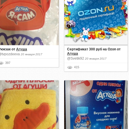
Рюкзак
от
Агуша
Сертификат 300 руб на Ozon
от
Агуша
@tvpozdeeva
20 января 2017
@Svetik92
20 января 2017
397
415