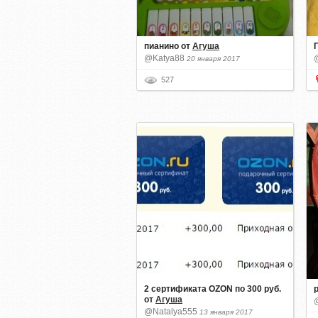
пианино
от
Агуша
@Katya88
20 января 2017
527
2 сертификата OZON по 300 руб.
от
Агуша
@Natalya555
13 января 2017