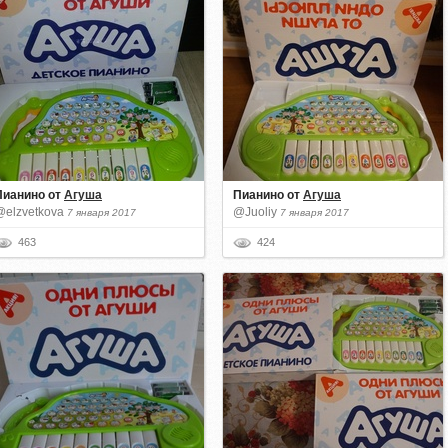
Пианино
от
Агуша
Пианино
от
Агуша
@elzvetkova
@Juoliy
7 января 2017
7 января 2017
463
424