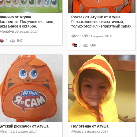
Пианино
от
Агуша
Рюкзак от Агуши!
от
Агуша
Наконец-то! Получили пианино,
Рюкзак конечно симпатичный,
заказанное в октябре.
только огорчил неприятный запах
…
@lenalyu
20 марта 2017
@Anna85
11 марта 2017
2
547
3
569
Детский рюкзачок
от
Агуша
Полотенце
от
Агуша
@Galinca
@irapa
3 марта 2017
3 февраля 2017