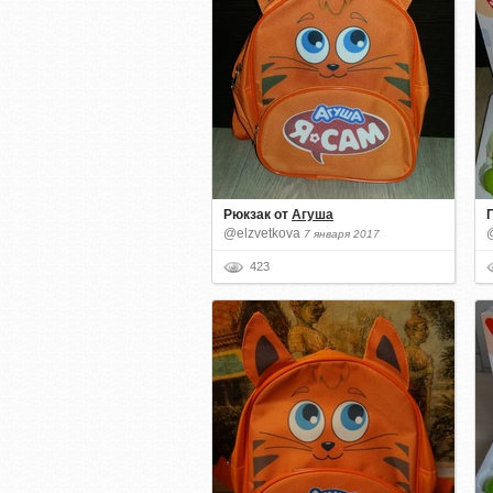
Рюкзак
от
Агуша
@elzvetkova
7 января 2017
423