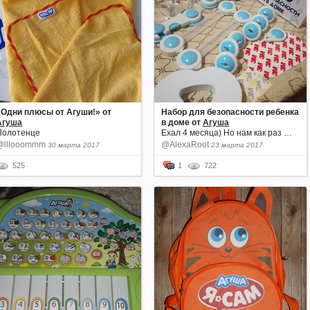
«Одни плюсы от Агуши!»
от
Набор для безопасности ребенка
Агуша
в доме
от
Агуша
Полотенце
Ехал 4 месяца) Но нам как раз …
@lllooommm
@AlexaRoot
30 марта 2017
23 марта 2017
525
1
722