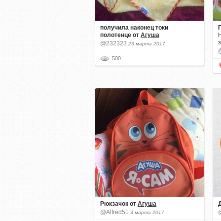
получила наконец токи
полотенце
от
Агуша
@232323
23 марта 2017
500
Рюкзачок
от
Агуша
@Alfred51
3 марта 2017