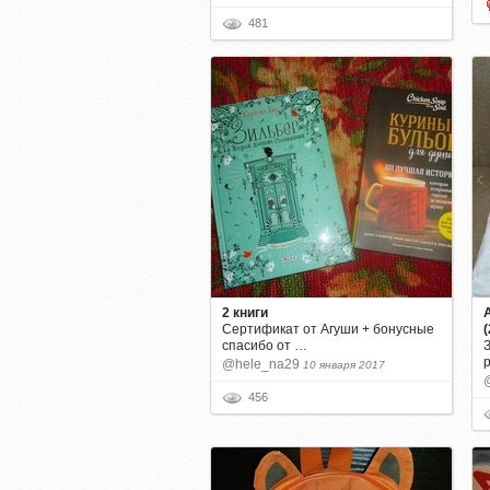
481
2 книги
Сертификат от Агуши + бонусные
(
спасибо от …
З
@hele_na29
10 января 2017
456