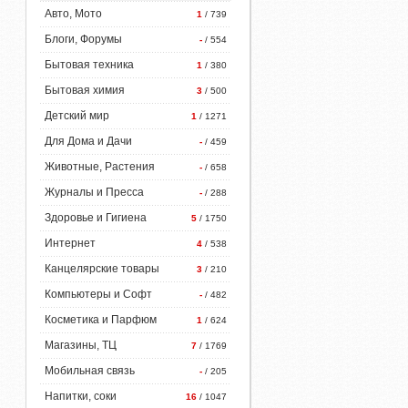
Авто, Мото
1
/ 739
Блоги, Форумы
-
/ 554
Бытовая техника
1
/ 380
Бытовая химия
3
/ 500
Детский мир
1
/ 1271
Для Дома и Дачи
-
/ 459
Животные, Растения
-
/ 658
Журналы и Пресса
-
/ 288
Здоровье и Гигиена
5
/ 1750
Интернет
4
/ 538
Канцелярские товары
3
/ 210
Компьютеры и Софт
-
/ 482
Косметика и Парфюм
1
/ 624
Магазины, ТЦ
7
/ 1769
Мобильная связь
-
/ 205
Напитки, соки
16
/ 1047