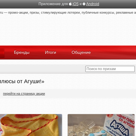
Приложение для
iOS
и
Android
 — промо-акции, призы, стимулирующие лотереи, публичные конкурсы, рекламные ак
Бренды
Итоги
Общение
плюсы от Агуши!»
перейти на страницу акции