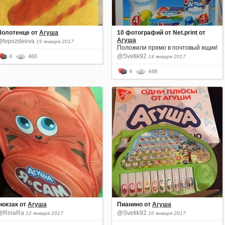
Полотенце
от
Агуша
10 фотографий от Net.print
от
Агуша
@tvpozdeeva
19 января 2017
Положили прямо в почтовый ящик!
@Svetik92
4
460
14 января 2017
4
449
рюкзак
от
Агуша
Пианино
от
Агуша
@RinaRa
@Svetik92
12 января 2017
10 января 2017