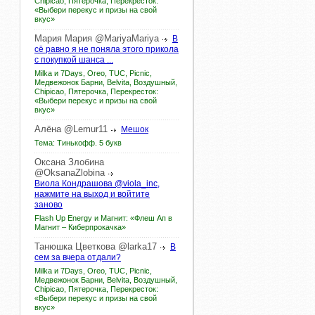
Chipicao, Пятерочка, Перекресток:
«Выбери перекус и призы на свой
вкус»
Мария
Мария
@MariyaMariya
В
сё равно я не поняла этого прикола
с покупкой шанса ...
Milka и 7Days, Oreo, TUC, Picnic,
Медвежонок Барни, Belvita, Воздушный,
Chipicao, Пятерочка, Перекресток:
«Выбери перекус и призы на свой
вкус»
Алёна
@Lemur11
Мешок
Тема: Тинькофф. 5 букв
Оксана
Злобина
@OksanaZlobina
Виола Кондрашова @viola_inc,
нажмите на выход и войтите
заново
Flash Up Energy и Магнит: «Флеш Ап в
Магнит – Киберпрокачка»
Танюшка
Цветкова
@larka17
В
сем за вчера отдали?
Milka и 7Days, Oreo, TUC, Picnic,
Медвежонок Барни, Belvita, Воздушный,
Chipicao, Пятерочка, Перекресток:
«Выбери перекус и призы на свой
вкус»