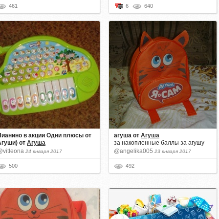
461
6
640
Пианино в акции Одни плюсы от
агуша
от
Агуша
Агуши)
от
Агуша
за накопленные баллы за агушу
@vitleona
@angelika005
24 января 2017
23 января 2017
500
492