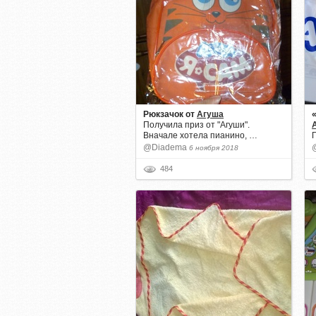
Рюкзачок
от
Агуша
Получила приз от "Агуши".
Вначале хотела пианино, …
@Diadema
6 ноября 2018
484