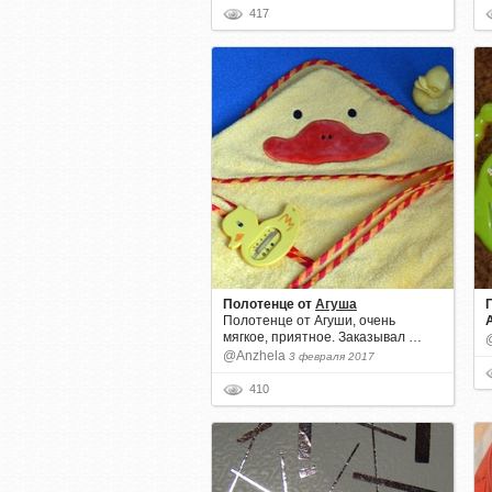
417
Полотенце
от
Агуша
Полотенце от Агуши, очень
мягкое, приятное. Заказывал …
@Anzhela
3 февраля 2017
410