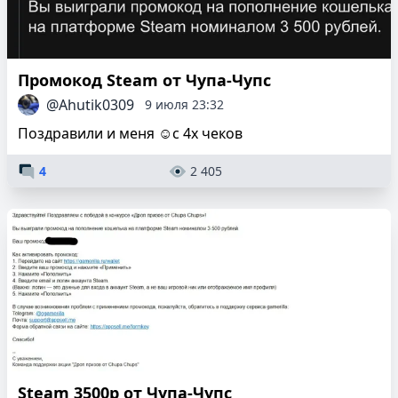
Промокод Steam от Чупа-Чупс
@Ahutik0309
9 июля 23:32
Поздравили и меня ☺️с 4х чеков
4
2 405
Steam 3500р от Чупа-Чупс