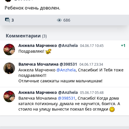
Ребенок очень доволен.
3
686
Комментарии
(3)
Анжела
Марченко
@Anzhela
+1
04.06.17 10:45
Поздравляю!
Валечка
Мочалина
@398531
04.06.17 23:34
Анжела Марченко
@Anzhela
, Спасибки! И Тебя тоже
поздравляю!!!
Отличные самокаты нашим мальчишкам!
Анжела
Марченко
@Anzhela
05.06.17 05:48
Валечка Мочалина
@398531
, Спасибо! Когда дома
катался потихоньку. думала не научится, боится. А
стоило на улицу вынести поехал без оглядки