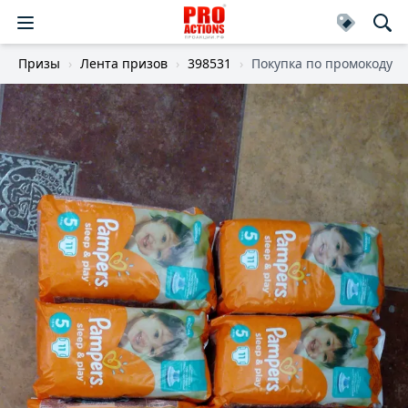
Призы
Лента призов
398531
Покупка по промокоду