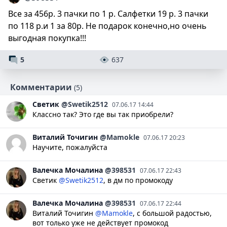
Все за 456р. 3 пачки по 1 р. Салфетки 19 р. 3 пачки
по 118 р.и 1 за 80р. Не подарок конечно,но очень
выгодная покупка!!!
5
637
Комментарии
(5)
Светик
@Swetik2512
07.06.17 14:44
Классно так? Это где вы так приобрели?
Виталий
Точигин
@Mamokle
07.06.17 20:23
Научите, пожалуйста
Валечка
Мочалина
@398531
07.06.17 22:43
Светик
@Swetik2512
, в дм по промокоду
Валечка
Мочалина
@398531
07.06.17 22:44
Виталий Точигин
@Mamokle
, с большой радостью,
вот только уже не действует промокод