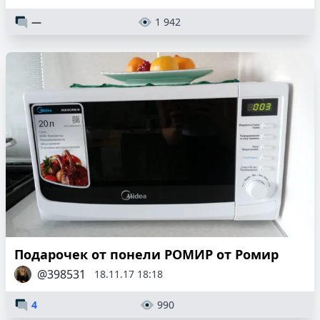
—
1 942
Подарочек от понели РОМИР от Ромир
@398531
18.11.17 18:18
4
990