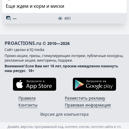
Еще ждем и корм и миски
—
491
PROACTIONS.ru
© 2010—2026
Сайт сделан в IQ media
Промо-акции, призы, стимулирующие лотереи, публичные конкурсы,
рекламные акции, викторины, подарки.
Внимание! Если Вам нет 18 лет, просим немедленно покинуть
наш ресурс.
18+
Загрузите в App Store
Загруз
Правила
Разместить рекламу
Контакты
Правовая информация
Версия для компьютера
Дизайн, верстка, программный код, контент, слоган, логотип сайта и т.п.