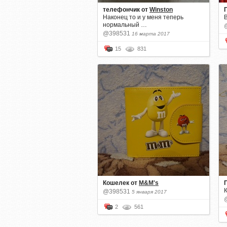
телефончик
от
Winston
Наконец то и у меня теперь
В
нормальный …
@398531
16 марта 2017
15
831
Кошелек
от
M&M's
@398531
5 января 2017
2
561