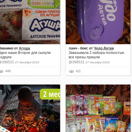
Пианино
от
Агуша
ланч - бокс
от
Чудо Детки
Одно наше.Второе для сынули
Заказывала 2 набора полностью.
подруги
все призы пришли
@398531
@398531
27 декабря 2016
27 декабря 2016
449
411