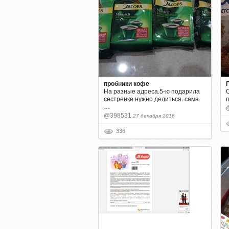
пробники кофе
На разные адреса.5-ю подарила
сестренке.нужно делиться. сама
…
@398531
27 декабря 2016
336