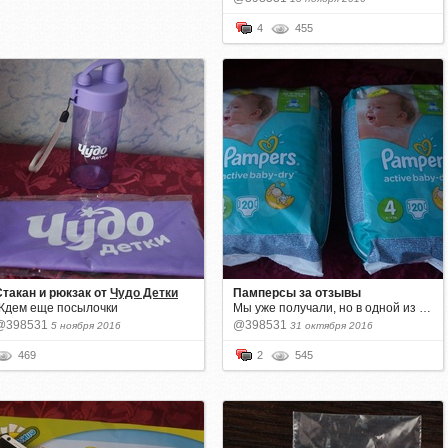
4
455
Стакан и рюкзак
от
Чудо Детки
Памперсы за отзывы
Ждем еще посылочки
Мы уже получали, но в одной из …
@398531
@398531
5 ноября 2016
31 октября 2016
469
2
545