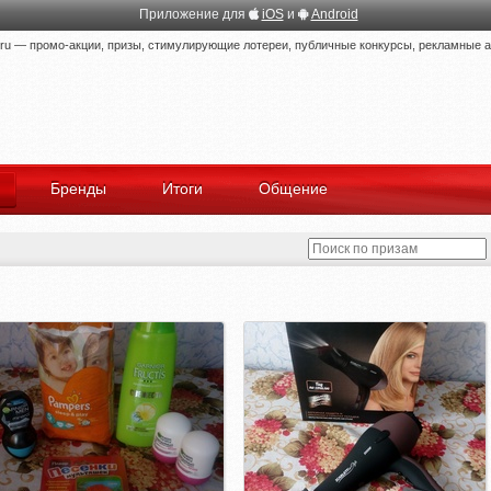
Приложение для
iOS
и
Android
 — промо-акции, призы, стимулирующие лотереи, публичные конкурсы, рекламные ак
Бренды
Итоги
Общение