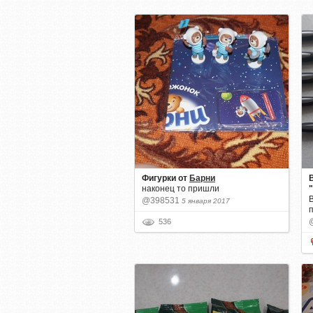
Фигурки
от
Барни
наконец то пришли
"
@398531
5 января 2017
536