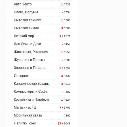
Авто, Мото
1
/ 739
Блоги, Форумы
-
/ 554
Бытовая техника
1
/ 380
Бытовая химия
3
/ 500
Детский мир
1
/ 1271
Для Дома и Дачи
-
/ 459
Животные, Растения
1
/ 659
Журналы и Пресса
-
/ 288
Здоровье и Гигиена
6
/ 1751
Интернет
4
/ 538
Канцелярские товары
3
/ 210
Компьютеры и Софт
-
/ 482
Косметика и Парфюм
1
/ 624
Магазины, ТЦ
7
/ 1769
Мобильная связь
-
/ 205
Напитки, соки
17
/ 1048