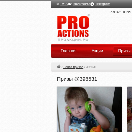
RSS
ВКонтакте
Telegram
PROACTIONS.ru
Главная
Акции
Призы
/
Лента призов
/
398531
Призы @398531