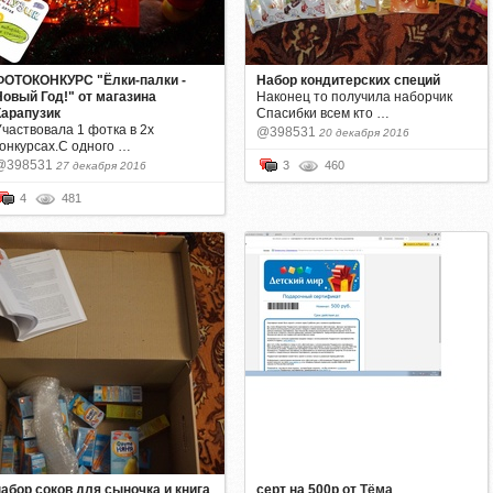
ФОТОКОНКУРС "Ёлки-палки -
Набор кондитерских специй
Новый Год!" от магазина
Наконец то получила наборчик
Карапузик
Спасибки всем кто …
Участвовала 1 фотка в 2х
@398531
20 декабря 2016
конкурсах.С одного …
@398531
3
460
27 декабря 2016
4
481
набор соков для сыночка и книга
серт на 500р
от
Тёма