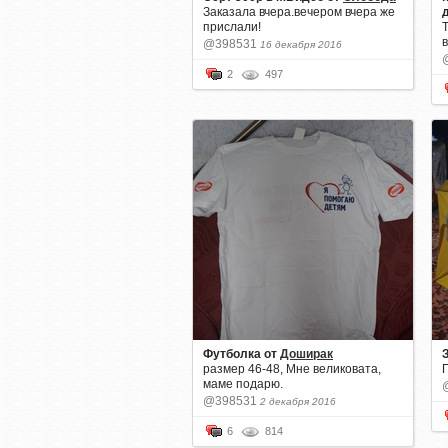
Заказала вчера.вечером вчера же
прислали!
@398531
16 декабря 2016
2
497
Футболка
от
Доширак
размер 46-48, Мне великовата,
маме подарю.
@398531
2 декабря 2016
6
814