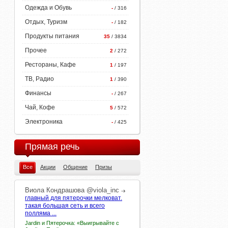
Одежда и Обувь
-
/ 316
Отдых, Туризм
-
/ 182
Продукты питания
35
/ 3834
Прочее
2
/ 272
Рестораны, Кафе
1
/ 197
ТВ, Радио
1
/ 390
Финансы
-
/ 267
Чай, Кофе
5
/ 572
Электроника
-
/ 425
Прямая речь
Все
Акции
Общение
Призы
Виола
Кондрашова
@viola_inc
главный для пятерочки мелковат.
такая большая сеть и всего
полляма ...
Jardin и Пятерочка: «Выигрывайте с