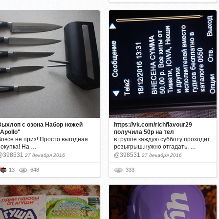
Выхлоп с озона Набор ножей
https://vk.com/richflavour29
Apollo"
получила 50р на тел
Вовсе не приз! Просто выгодная
в группе каждую субботу проходит
покупка! На …
розыгрыш.нужно отгадать, …
@398531
@398531
27 декабря 2016
27 декабря 2016
13
648
333