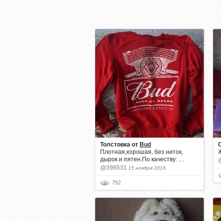
Толстовка
от
Bud
Плотная,хорошая, без ниток,
дырок и пятен.По качеству: …
@398531
15 ноября 2016
752