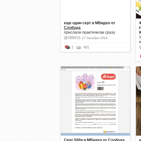
еще один серт в МВидео
от
Слобода
прислали практически сразу
@398531
27 декабря 2016
2
401
Серт 500р в МВидео
от
Слобода