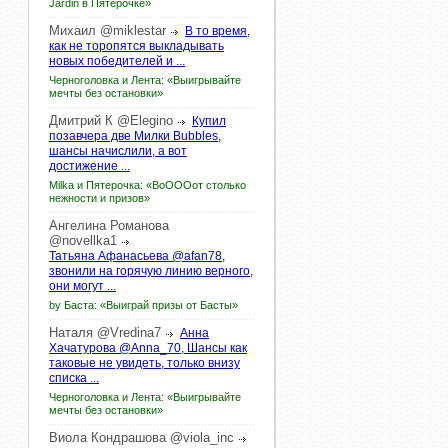
Jardin в Пятёрочке»
Михаил
@miklestar
В то время,
как не торопятся выкладывать
новых победителей и ...
Черноголовка и Лента: «Выигрывайте
мечты без остановки»
Дмитрий
К
@Elegino
Купил
позавчера две Милки Bubbles,
шансы начислили, а вот
достижение ...
Milka и Пятерочка: «ВоОООот столько
нежности и призов»
Ангелина
Романова
@novellka1
Татьяна Афанасьева @afan78,
звонили на горячую линию верного,
они могут ...
by Баста: «Выиграй призы от Басты»
Наталя
@Vredina7
Анна
Хачатурова @Anna_70, Шансы как
таковые не увидеть, только внизу
списка ...
Черноголовка и Лента: «Выигрывайте
мечты без остановки»
Виола
Кондрашова
@viola_inc