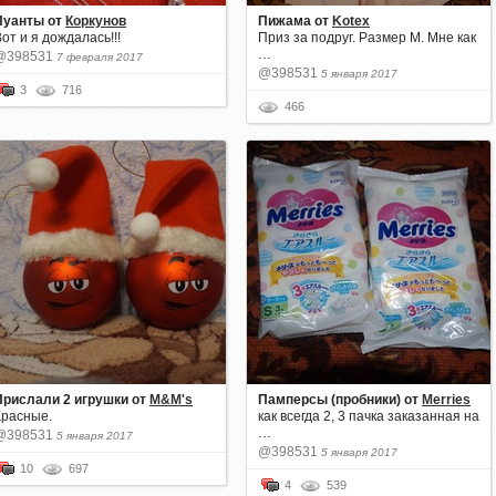
Пуанты
от
Коркунов
Пижама
от
Kotex
от и я дождалась!!!
Приз за подруг. Размер М. Мне как
…
@398531
7 февраля 2017
@398531
5 января 2017
3
716
466
Прислали 2 игрушки
от
M&M's
Памперсы (пробники)
от
Merries
Красные.
как всегда 2, 3 пачка заказанная на
…
@398531
5 января 2017
@398531
5 января 2017
10
697
4
539