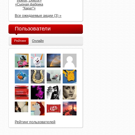
Violette, Delissir»
«Сырная фабрика
"Карат"»
Все ожидаемые акции (3) »
Пользователи
Рейтинг
Онлайн
Рейтинг пользователей