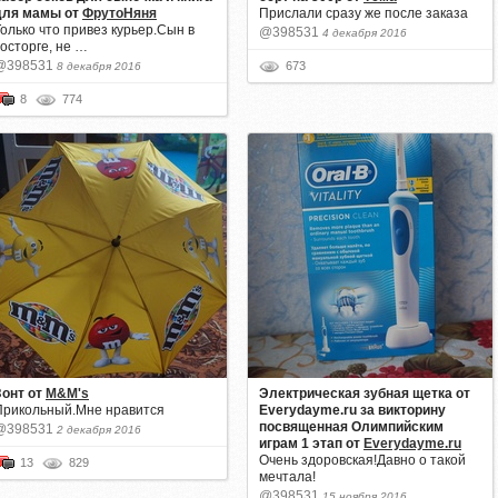
для мамы
от
ФрутоНяня
Прислали сразу же после заказа
Только что привез курьер.Сын в
@398531
4 декабря 2016
восторге, не …
@398531
673
8 декабря 2016
8
774
Зонт
от
M&M's
Электрическая зубная щетка от
Прикольный.Мне нравится
Everydayme.ru за викторину
посвященная Олимпийским
@398531
2 декабря 2016
играм 1 этап
от
Everydayme.ru
Очень здоровская!Давно о такой
13
829
мечтала!
@398531
15 ноября 2016