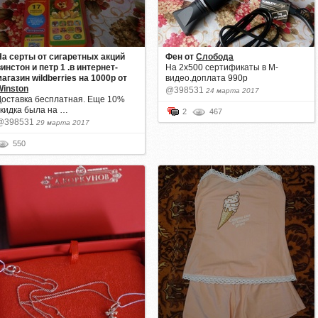
На серты от сигаретных акций
Фен
от
Слобода
инстон и петр 1 .в интернет-
На 2х500 сертификаты в М-
магазин wildberries на 1000р
от
видео.доплата 990р
Winston
@398531
24 марта 2017
Доставка бесплатная. Еще 10%
скидка была на …
2
467
@398531
29 марта 2017
550