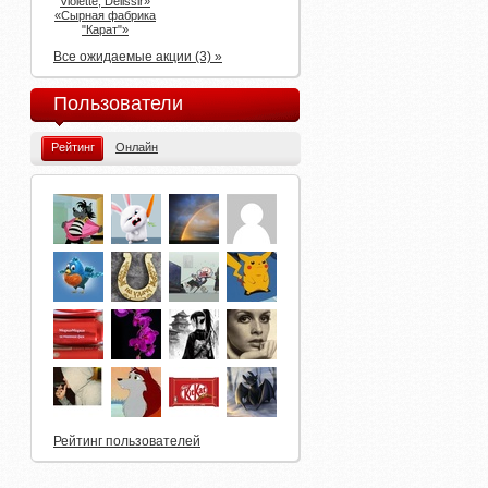
Violette, Delissir»
«Сырная фабрика
"Карат"»
Все ожидаемые акции (3) »
Пользователи
Рейтинг
Онлайн
Рейтинг пользователей