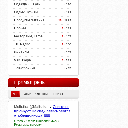
Одежда и Обувь
-
/ 316
Отдых, Туризм
-
/ 182
Продукты питания
35
/ 3834
Прочее
2
/ 272
Рестораны, Кафе
1
/ 197
ТВ, Радио
1
/ 390
Финансы
-
/ 267
Чай, Кофе
5
/ 572
Электроника
-
/ 425
Прямая речь
Все
Акции
Общение
Призы
Malfutka
@Malfutka
Списки не
публикуют, но люди отписываются
о победах иногда. 🤷🏻‍♀️
Grass и Ozon: «Миссия GRASS:
Розыгрыш призов»