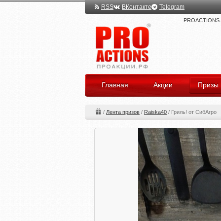
RSS
ВКонтакте
Telegram
PROACTIONS.ru
Главная
Акции
Призы
/
Лента призов
/
Raiska40
/
Гриль! от СибАгро