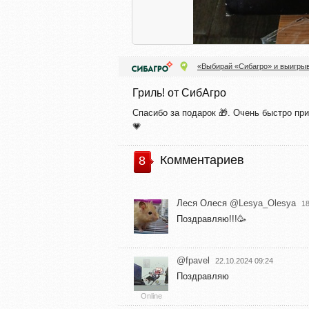
«Выбирай «Сибагро» и выигрыв
Гриль! от СибАгро
Спасибо за подарок 🎁. Очень быстро пр
💗
Комментариев
8
Леся Олеся
@Lesya_Olesya
18
Поздравляю!!!🥳
@fpavel
22.10.2024 09:24
Поздравляю
Online