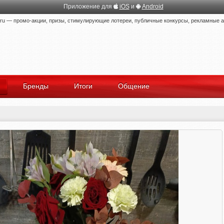
Приложение для
iOS
и
Android
 — промо-акции, призы, стимулирующие лотереи, публичные конкурсы, рекламные ак
Бренды
Итоги
Общение