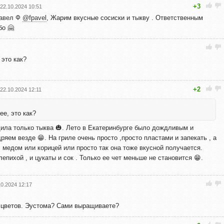
+3
22.10.2024 10:51
авел Ф
@fpavel
, Жарим вкусные сосиски и тыкву . Ответственным
бо 🤗
 это как?
+2
22.10.2024 12:11
е, это как?
дила только тыква 🎃. Лето в Екатеринбурге было дождливым и
ряем везде 😁. На гриле очень просто ,просто пластами и запекать , а
с медом или корицей или просто так она тоже вкусной получается.
лепихой , и цукаты и сок . Только ее чет меньше не становится 😁.
10.2024 12:17
 цветов. Эустома? Сами выращиваете?