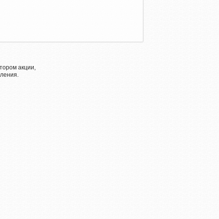
тором акции,
ления.