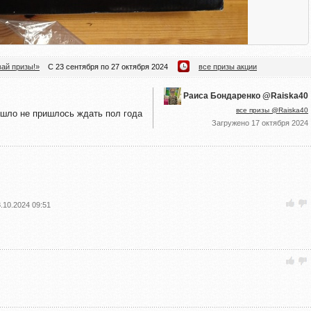
ай призы!»
С 23 сентября по 27 октября 2024
все призы акции
Раиса Бондаренко @Raiska40
все призы @Raiska40
ишло не пришлось ждать пол года
Загружено
17 октября 2024
.10.2024 09:51