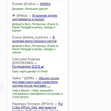
Ксения
@valiva
600854
Доширак: «Большая удача!»
🍀
@Nikaz
В наличии другие
сертификаты и призы)
Добрый и Burn, Пятерочка: «Fame to
Flame Попадай в ритмы, тренды и
призы»
Елена
@elena_kuzikova
В
наличии много призов и сертов
Добрый и Burn, Пятерочка: «Fame to
Flame Попадай в ритмы, тренды и
призы»
Светлана
Азарова
@A07061980a
Поздравляю! 👏👏👏 ✔️
Приз: карта дигифт от Poetti
Зайка
*
@D0fa
Обычно после
доставки сразу шанс начисляли,
сегодня после доставки - ...
Viola и Магнит: «Viola: выиграйте
электронные сертификаты на технику в
стиле ретро»
Надежда
Гончарук
@Parsly
Fur
ij One @Furij_One, мне кажется