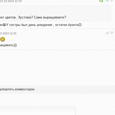
+2
22.10.2024 12:19
кет цветов. Эустома? Сами выращиваете?
аю😁У сестры был день рождения , остатки букета😊
10.2024 12:25
ащивать)))
 добавлять комментарии.