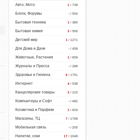
Авто, Мото
1
/ 739
Блоги, Форумы
-
/ 554
Бытовая техника
1
/ 380
Бытовая химия
3
/ 500
Детский мир
1
/ 1271
Для Дома и Дачи
-
/ 459
Животные, Растения
1
/ 659
Журналы и Пресса
-
/ 288
Здоровье и Гигиена
6
/ 1751
Интернет
4
/ 538
Канцелярские товары
3
/ 210
Компьютеры и Софт
-
/ 482
Косметика и Парфюм
1
/ 624
Магазины, ТЦ
7
/ 1769
Мобильная связь
-
/ 205
Напитки, соки
17
/ 1048