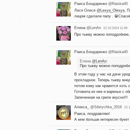
Раиса Бондаренко
@Raiska40
Леся Олеся
@Lesya_Olesya
,
П
лицом сделали папу . 😁Спаси
Елена
@LenAn
22.10.2024 11:08
Про тыкву можно поподробнее,
Раиса Бондаренко
@Raiska40
Елена
@LenAn
:
Про тыкву можно поподробне
В этом году у нас на даче уро
прохладное. Теперь тыкву внед
потом кому как нравится хоть 
Готовила из нее и варенье с об
Запеченная на гриле вкусно!!!
Алекса_
@Sibirychka_2016
22.
Раиса, поздравляю!
А мне больше интересен букет