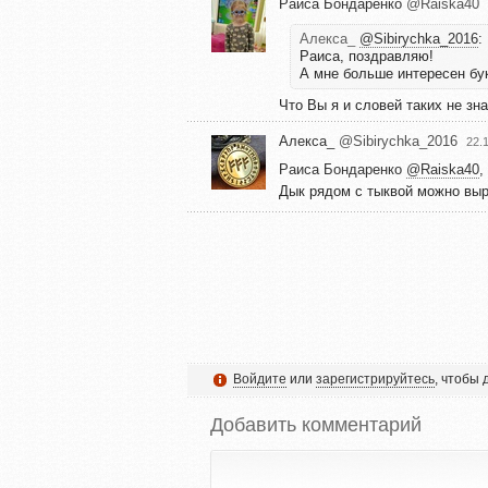
Раиса Бондаренко
@Raiska40
Алекса_
@Sibirychka_2016
:
Раиса, поздравляю!
А мне больше интересен бу
Что Вы я и словей таких не зн
Алекса_
@Sibirychka_2016
22.
Раиса Бондаренко
@Raiska40
,
Дык рядом с тыквой можно выр
Войдите
или
зарегистрируйтесь
, чтобы
Добавить комментарий