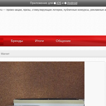
Приложение для
iOS
и
Android
 — промо-акции, призы, стимулирующие лотереи, публичные конкурсы, рекламные ак
Бренды
Итоги
Общение
 Магнит