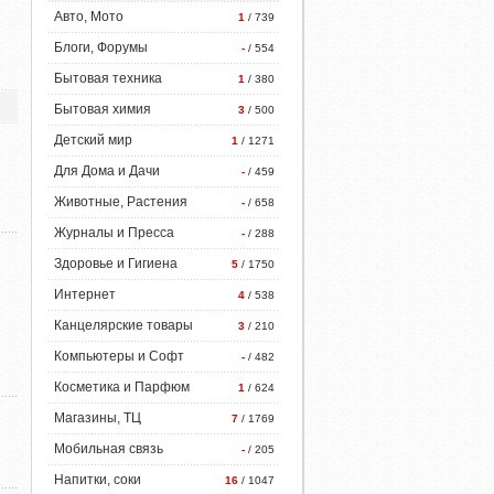
Авто, Мото
1
/ 739
Блоги, Форумы
-
/ 554
Бытовая техника
1
/ 380
Бытовая химия
3
/ 500
Детский мир
1
/ 1271
Для Дома и Дачи
-
/ 459
Животные, Растения
-
/ 658
Журналы и Пресса
-
/ 288
Здоровье и Гигиена
5
/ 1750
Интернет
4
/ 538
Канцелярские товары
3
/ 210
Компьютеры и Софт
-
/ 482
Косметика и Парфюм
1
/ 624
Магазины, ТЦ
7
/ 1769
Мобильная связь
-
/ 205
Напитки, соки
16
/ 1047