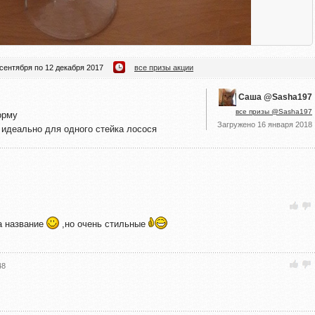
 сентября по 12 декабря 2017
все призы акции
Саша @Sasha197
все призы @Sasha197
орму
Загружено
16 января 2018
 идеально для одного стейка лосося
а название
,но очень стильные
48