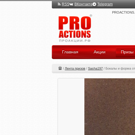
RSS
ВКонтакте
Telegram
PROACTIONS.ru
Главная
Акции
Призы
/
Лента призов
/
Sasha197
/
Бокалы и форма от