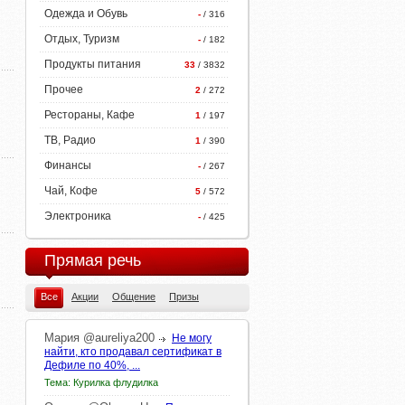
Одежда и Обувь
-
/ 316
Отдых, Туризм
-
/ 182
Продукты питания
33
/ 3832
Прочее
2
/ 272
Рестораны, Кафе
1
/ 197
ТВ, Радио
1
/ 390
Финансы
-
/ 267
Чай, Кофе
5
/ 572
Электроника
-
/ 425
Прямая речь
Все
Акции
Общение
Призы
Мария
@aureliya200
Не могу
найти, кто продавал сертификат в
Дефиле по 40%, ...
Тема: Курилка флудилка