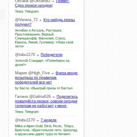
Оксана
@OksanaU
Привет.
Сдох прокси сегодня(
Тема: Telegram
@Venera_72
Кто-нибудь призы
получил?
АктиБио и Актуаль, Растишка,
Простоквашино, Верный,
Семишагофф, Магнолия, Слата,
Европа, Линия, Гулливер: «Лови своё
лето»
@tabu1170
Победители
Золотой Стандарт: «Пломбирно на
душе!»
Мария
@High_Five
Вчера вроде
розыгрыш по правилам,
победителей все нет
by Баста: «Выиграй призы от Басты»
Галина
@Galina526
Поделитесь
пожалуйста прокси, совсем сегодня
телеграм не работает у меня.
Тема: Telegram
@tabu1170
7 неделя
Milka и Alpen Gold, Dirol, Picnic, 7Days,
Бристоль: «Бристольное лето. Шоколад
и круассаны дарят туры по Китаю!»