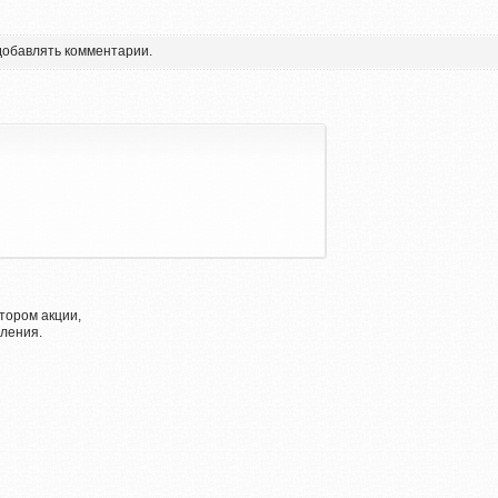
 добавлять комментарии.
тором акции,
ления.