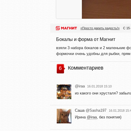
«Просто дарить радость!»
С 15
Бокалы и форма от Магнит
взяли 3 набора бокалов и 2 маленькие ф
формочки очень удобны для рыбки, прям
Комментариев
6
@iraa
16.01.2018 15:10
из какого они хрусталя? забыл
Саша
@Sasha197
16.01.2018 15:
Ирина
@iraa
, без понятия)