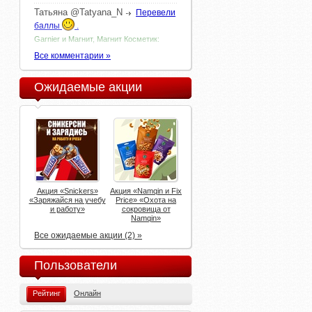
Татьяна
@Tatyana_N
Перевели
баллы
.
Garnier и Магнит, Магнит Косметик:
«Фестиваль Garnier в сети Магнит»
Все комментарии »
@tabu1170
Победители 9
недели и розыгрыша за июль
Ожидаемые акции
Милкис: «Окунись в нежность Милкис!»
@tabu1170
Опубликовали
победителя на 3 млн руб
Моя семья: «Сократи ипотеку!»
Акция «Snickers»
Акция «Namqin и Fix
«Заряжайся на учебу
Price» «Охота на
и работу»
сокровища от
Namqin»
Все ожидаемые акции (2) »
Пользователи
Рейтинг
Онлайн