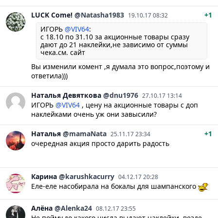
LUCK
Come!
@Natasha1983
+1
19.10.17 08:32
ИГОРЬ
@VIV64
:
с 18.10 по 31.10 за акционные товары сразу
дают до 21 наклейки,не зависимо от суммы
чека.см. сайт
Вы изменили комент ,я думала это вопрос,поэтому и
ответила)))
Наталья
Девяткова
@dnu1976
27.10.17 13:14
ИГОРЬ
@VIV64
, цену на акционные товары с доп
наклейками очень уж они завысили?
Наталья
@mamaNata
+1
25.11.17 23:34
очередная акция просто дарить радость
Карина
@karushkacurry
04.12.17 20:28
Еле-еле насобирала на бокалы для шампанского
Алёна
@Alenka24
08.12.17 23:55
Не пойму,до какого числа выдают наклейки, везде