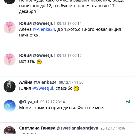
написано до 12, а в буклете напечатано до 17
декабря
Юлия
@SweetJul
09.12.17 00:14
Алёна
@Alenka24
, До 12-ого,с 13-ого новая акция
начнется.
Юлия
@SweetJul
09.12.17 00:15
Вот эта.
Алёна
@Alenka24
09.12.17 11:56
Юлия
@SweetJul
, спасибо
@Olya_ol
+4
09.12.17 23:14
Может кому-то пригодится. Фото не мое.
Светлана
Ганева
@swetlanaleontjeva
25.12.17 14:46