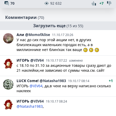
70
92 632
+7
Комментарии
(70)
Загрузить еще
(15 из 55)
Али
@MomofAlise
11.10.17 20:26
У нас до сих пор этой акции нет, в других
близлежащих маленьких городах есть, а в
миллионнике нет блин!как так ваще
ИГОРЬ
@VIV64
19.10.17 07:22
изменено
с 18.10 по 31.10 за акционные товары сразу дают до
21 наклейки,не зависимо от суммы чека.см. сайт
LUCK
Come!
@Natasha1983
+1
19.10.17 08:14
ИГОРЬ
@VIV64
, да,в чеке на верху написано сколько
наклеек
ИГОРЬ
@VIV64
19.10.17 08:24
@Natasha1983
,