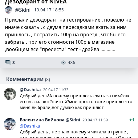
Дезодорант от NIVEA
@Sidni
19.04.17 18:55
Прислали дезодорант на тестирование , повезло не
иначе сказать , с двумя пересадками ехать за ним
пришлось , потратить 100р на проезд , чтобы его
забрать , при его стоимости 100р в магазине
,вообщем все "прелести" тест - драйва ............
8
486
Комментарии
(8)
@Dashika
20.04.17 11:33
Добрый день!А почему пришлось ехать за ним?как
его высылают?почтой?мне просто тоже пришло что
меня выбрали,вот думаю как пришлют
Валентина
Войнова
@Sidni
+1
20.04.17 11:39
@Dashika
Добрый день , не знаю почему я читала в группе ,
что всем вроде курьером привозят , а городу Омску