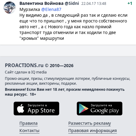
Валентина
Войнова
@Sidni
+1
22.04.17 13:48
Мурзилка
@Elena87
Ну видимо да , в следующий раз так и сделаю если
еще что то пришлют , у меня просто собственного
авто нет , а с Нового года как назло прямой
транспорт туда отменили и так ходили то две
"хромых" маршрутки
PROACTIONS.ru
© 2010—2026
Сайт сделан в IQ media
Промо-акции, призы, стимулирующие лотереи, публичные конкурсы,
рекламные акции, викторины, подарки.
Внимание! Если Вам нет 18 лет, просим немедленно покинуть
наш ресурс.
18+
Загрузите в App Store
Загруз
Правила
Разместить рекламу
Контакты
Правовая информация