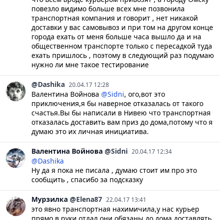
повезло видимо больше всех мне позвонила
транспортная компания и говорит , нет никакой
доставки у вас самовывоз и при том на другом конце
города ехать от меня больше часа вышло да и на
общественном транспорте только с пересадкой туда
ехать пришлось , поэтому в следующий раз подумаю
нужно ли мне такое тестирование
@Dashika
20.04.17 12:28
Валентина Войнова
@Sidni
, ого,вот это
приключения,я бы наверное отказалась от такого
счастья.Вы бы написали в Нивею что транспортная
отказалась доставить вам приз до дома,потому что я
думаю это их личная инициатива.
Валентина
Войнова
@Sidni
20.04.17 12:34
@Dashika
Ну да я пока не писала , думаю стоит им про это
сообщить , спасибо за подсказку
Мурзилка
@Elena87
22.04.17 13:41
это явно транспортная нахимичила,у нас курьер
прямо в руки отдал,они обязаны до дома доставлять