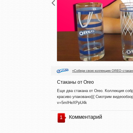
«Собери свою коллекцию OREO-стакан
Стаканы от Oreo
Еще два стакана от Oreo. Коллекция собр
красиво упаковано((( Смотрим видеообзор
v=5mIHeXPpU4k
Комментарий
1