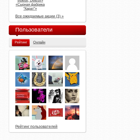
Violette, Delissir»
«Сырная фабрика
"Карат"»
Все ожидаемые акции (3) »
Пользователи
Рейтинг
Онлайн
Рейтинг пользователей