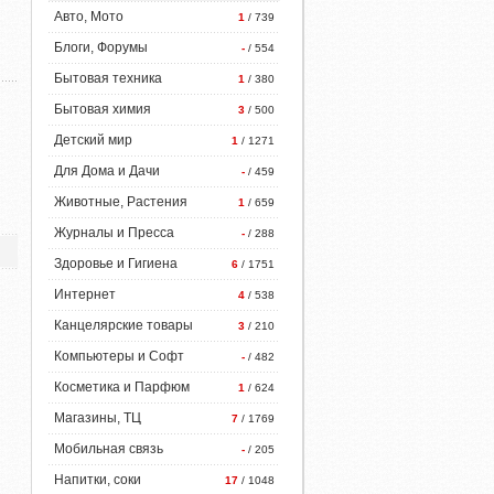
Авто, Мото
1
/ 739
Блоги, Форумы
-
/ 554
Бытовая техника
1
/ 380
Бытовая химия
3
/ 500
Детский мир
1
/ 1271
Для Дома и Дачи
-
/ 459
Животные, Растения
1
/ 659
Журналы и Пресса
-
/ 288
Здоровье и Гигиена
6
/ 1751
Интернет
4
/ 538
Канцелярские товары
3
/ 210
Компьютеры и Софт
-
/ 482
Косметика и Парфюм
1
/ 624
Магазины, ТЦ
7
/ 1769
Мобильная связь
-
/ 205
Напитки, соки
17
/ 1048