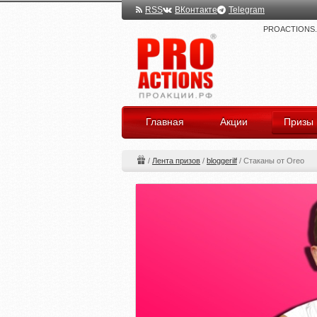
RSS
ВКонтакте
Telegram
PROACTIONS.ru
Главная
Акции
Призы
/
Лента призов
/
bloggerilf
/
Стаканы от Oreo