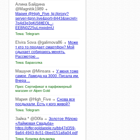
Алина
Байдина
@Magnitik1989
Мария @High_Five, tg://proxy?
server=tgnn.live&port=8443&secret=
7p4d3g3gKi58ItEOL_-
EEBN0Z25uLmxpdmU
Тема: Telegram
Elvira
Sova
@galimova86
Може
т кто то продает смартфон? Мой
сдыхает собираюсь менять.
Рассмотрю ...
Тема: Барахолка
Машуня
@Minsara
У меня тоже
самое. Ламода на 3000. Писала им.
Вчера ...
Приз: Сертификат в парфюмерный
магазин от Alpen Gold
Мария
@High_Five
Снова все
посдыхали. Есть у кого живой?
Тема: Telegram
Зайка
*
@D0fa
Золотое Яблоко
«Лаймовая Свадьба»
https://offer.goldapple.ru/bb47d359-
9a64-4943-8c51-0bed151a8a04.pdf
Тема: Курилка флудилка