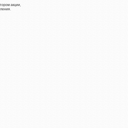
тором акции,
ления.