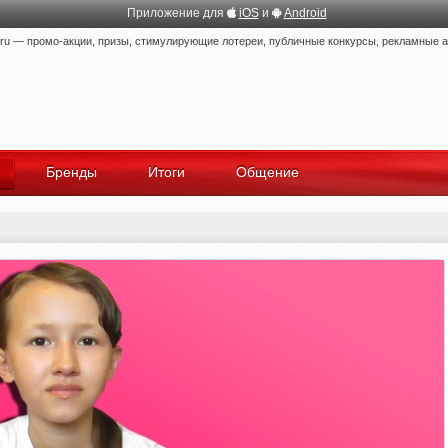
Приложение для
iOS
и
Android
 — промо-акции, призы, стимулирующие лотереи, публичные конкурсы, рекламные ак
Бренды
Итоги
Общение