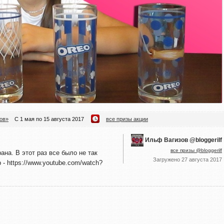
ов»
С 1 мая по 15 августа 2017
все призы акции
Ильф Вагизов @bloggerilf
все призы @bloggerilf
ана. В этот раз все было не так
Загружено
27 августа 2017
 - https://www.youtube.com/watch?