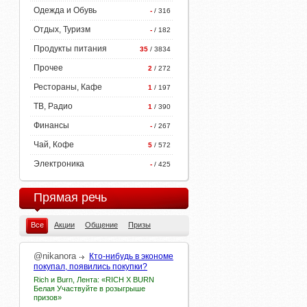
Одежда и Обувь
-
/ 316
Отдых, Туризм
-
/ 182
Продукты питания
35
/ 3834
Прочее
2
/ 272
Рестораны, Кафе
1
/ 197
ТВ, Радио
1
/ 390
Финансы
-
/ 267
Чай, Кофе
5
/ 572
Электроника
-
/ 425
Прямая речь
Все
Акции
Общение
Призы
@nikanora
Кто-нибудь в экономе
покупал, появились покупки?
Rich и Burn, Лента: «RIСH X BURN
Белая Участвуйте в розыгрыше
призов»